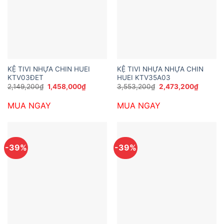
KỆ TIVI NHỰA CHIN HUEI
KỆ TIVI NHỰA NHỰA CHIN
KTV03ĐET
HUEI KTV35A03
Giá
Giá
Giá
Giá
2,149,200
₫
1,458,000
₫
3,553,200
₫
2,473,200
₫
gốc
hiện
gốc
hiện
là:
tại
là:
tại
MUA NGAY
MUA NGAY
2,149,200₫.
là:
3,553,200₫.
là:
1,458,000₫.
2,473,2
-39%
-39%