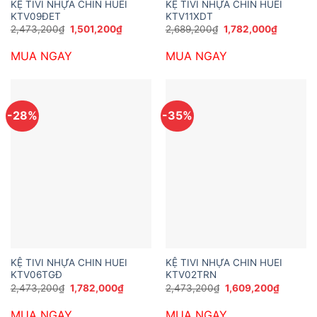
KỆ TIVI NHỰA CHIN HUEI
KỆ TIVI NHỰA CHIN HUEI
KTV09ĐET
KTV11XDT
Giá
Giá
Giá
Giá
2,473,200
₫
1,501,200
₫
2,689,200
₫
1,782,000
₫
gốc
hiện
gốc
hiện
là:
tại
là:
tại
MUA NGAY
MUA NGAY
2,473,200₫.
là:
2,689,200₫.
là:
1,501,200₫.
1,782,00
-28%
-35%
KỆ TIVI NHỰA CHIN HUEI
KỆ TIVI NHỰA CHIN HUEI
KTV06TGĐ
KTV02TRN
Giá
Giá
Giá
Giá
2,473,200
₫
1,782,000
₫
2,473,200
₫
1,609,200
₫
gốc
hiện
gốc
hiện
là:
tại
là:
tại
MUA NGAY
MUA NGAY
2,473,200₫.
là:
2,473,200₫.
là: