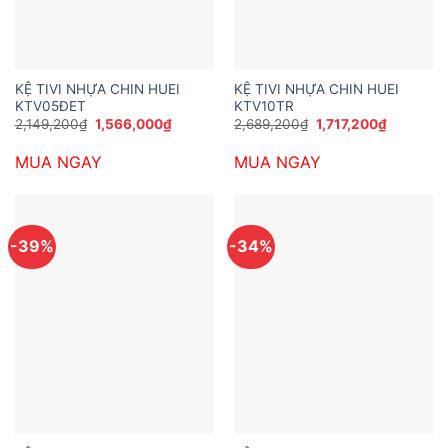
KỆ TIVI NHỰA CHIN HUEI
KỆ TIVI NHỰA CHIN HUEI
KTV05ĐET
KTV10TR
Giá
Giá
Giá
Giá
2,149,200
₫
1,566,000
₫
2,689,200
₫
1,717,200
₫
gốc
hiện
gốc
hiện
là:
tại
là:
tại
MUA NGAY
MUA NGAY
2,149,200₫.
là:
2,689,200₫.
là:
1,566,000₫.
1,717,200
-39%
-34%