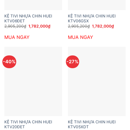
KỆ TIVI NHỰA CHIN HUEI
KỆ TIVI NHỰA CHIN HUEI
KTV06ĐET
KTV06GSX
Giá
Giá
Giá
Giá
2,905,200
₫
1,782,000
₫
2,905,200
₫
1,782,000
₫
gốc
hiện
gốc
hiện
là:
tại
là:
tại
MUA NGAY
MUA NGAY
2,905,200₫.
là:
2,905,200₫.
là:
1,782,000₫.
1,782,00
-40%
-27%
KỆ TIVI NHỰA CHIN HUEI
KỆ TIVI NHỰA CHIN HUEI
KTV20ĐET
KTV05XDT