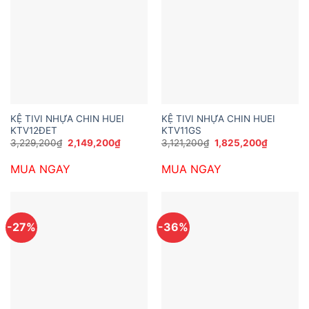
KỆ TIVI NHỰA CHIN HUEI
KỆ TIVI NHỰA CHIN HUEI
KTV12ĐET
KTV11GS
Giá
Giá
Giá
Giá
3,229,200
₫
2,149,200
₫
3,121,200
₫
1,825,200
₫
gốc
hiện
gốc
hiện
là:
tại
là:
tại
MUA NGAY
MUA NGAY
3,229,200₫.
là:
3,121,200₫.
là:
2,149,200₫.
1,825,20
-27%
-36%