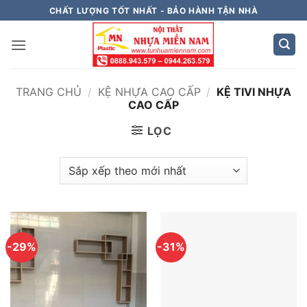
Bỏ
CHẤT LƯỢNG TỐT NHẤT - BẢO HÀNH TẬN NHÀ
qua
nội
dung
TRANG CHỦ
/
KỆ NHỰA CAO CẤP
/
KỆ TIVI NHỰA
CAO CẤP
LỌC
-29%
-31%