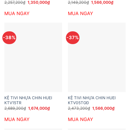
Giá
Giá
Giá
Giá
2,257,200
₫
1,350,000
₫
2,149,200
₫
1,566,000
₫
gốc
hiện
gốc
hiện
là:
tại
là:
tại
MUA NGAY
MUA NGAY
2,257,200₫.
là:
2,149,200₫.
là:
1,350,000₫.
1,566,00
-38%
-37%
KỆ TIVI NHỰA CHIN HUEI
KỆ TIVI NHỰA CHIN HUEI
KTV15TR
KTV05TGĐ
Giá
Giá
Giá
Giá
2,689,200
₫
1,674,000
₫
2,473,200
₫
1,566,000
₫
gốc
hiện
gốc
hiện
là:
tại
là:
tại
MUA NGAY
MUA NGAY
2,689,200₫.
là:
2,473,200₫.
là:
1,674,000₫.
1,566,0