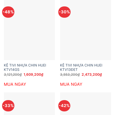
-48%
-30%
KỆ TIVI NHỰA CHIN HUEI
KỆ TIVI NHỰA CHIN HUEI
KTV14GS
KTV13ĐET
Giá
Giá
Giá
Giá
3,121,200
₫
1,609,200
₫
3,553,200
₫
2,473,200
₫
gốc
hiện
gốc
hiện
là:
tại
là:
tại
MUA NGAY
MUA NGAY
3,121,200₫.
là:
3,553,200₫.
là:
1,609,200₫.
2,473,2
-33%
-42%