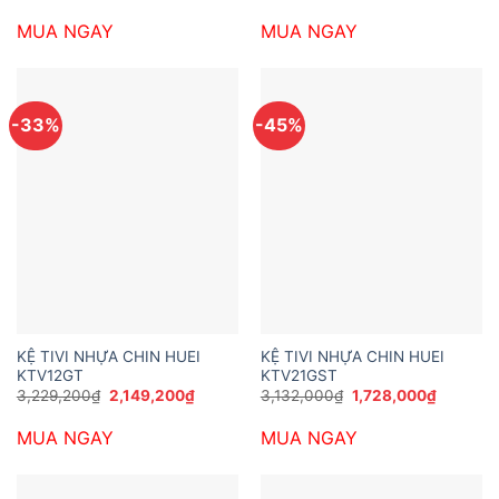
gốc
hiện
gốc
hiện
là:
tại
là:
tại
MUA NGAY
MUA NGAY
3,877,200₫.
là:
3,229,200₫.
là:
2,646,000₫.
2,365,2
-33%
-45%
KỆ TIVI NHỰA CHIN HUEI
KỆ TIVI NHỰA CHIN HUEI
KTV12GT
KTV21GST
Giá
Giá
Giá
Giá
3,229,200
₫
2,149,200
₫
3,132,000
₫
1,728,000
₫
gốc
hiện
gốc
hiện
là:
tại
là:
tại
MUA NGAY
MUA NGAY
3,229,200₫.
là:
3,132,000₫.
là:
2,149,200₫.
1,728,00