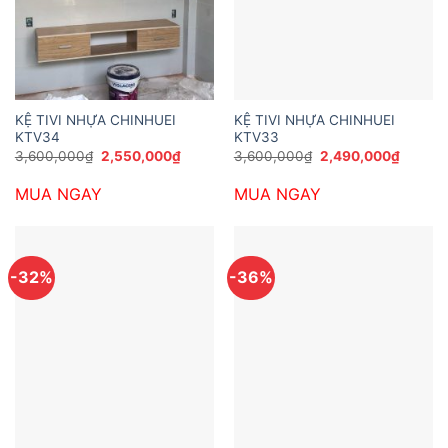
KỆ TIVI NHỰA CHINHUEI
KỆ TIVI NHỰA CHINHUEI
KTV34
KTV33
Giá
Giá
Giá
Giá
3,600,000
₫
2,550,000
₫
3,600,000
₫
2,490,000
₫
gốc
hiện
gốc
hiện
là:
tại
là:
tại
MUA NGAY
MUA NGAY
3,600,000₫.
là:
3,600,000₫.
là:
2,550,000₫.
2,490,
-32%
-36%