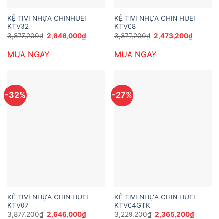
KỆ TIVI NHỰA CHINHUEI
KỆ TIVI NHỰA CHIN HUEI
KTV32
KTV08
Giá
Giá
Giá
Giá
3,877,200
₫
2,646,000
₫
3,877,200
₫
2,473,200
₫
gốc
hiện
gốc
hiện
là:
tại
là:
tại
MUA NGAY
MUA NGAY
3,877,200₫.
là:
3,877,200₫.
là:
2,646,000₫.
2,473,2
-32%
-27%
KỆ TIVI NHỰA CHIN HUEI
KỆ TIVI NHỰA CHIN HUEI
KTV07
KTV04GTK
Giá
Giá
Giá
Giá
3,877,200
₫
2,646,000
₫
3,229,200
₫
2,365,200
₫