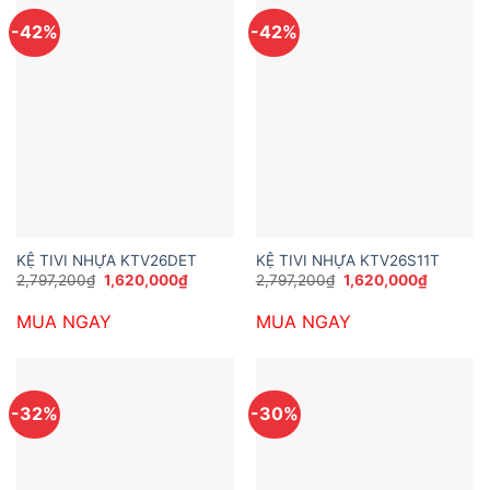
-42%
-42%
KỆ TIVI NHỰA KTV26DET
KỆ TIVI NHỰA KTV26S11T
Giá
Giá
Giá
Giá
2,797,200
₫
1,620,000
₫
2,797,200
₫
1,620,000
₫
gốc
hiện
gốc
hiện
là:
tại
là:
tại
MUA NGAY
MUA NGAY
2,797,200₫.
là:
2,797,200₫.
là:
1,620,000₫.
1,620,00
-32%
-30%