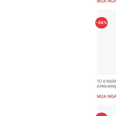
MUA NG
-38%
TỦ 6 NGĂ
2,160,000
MUA NG