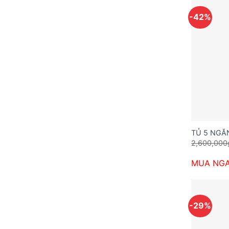
-42%
TỦ 5 NGĂ
2,600,000
MUA NG
-29%