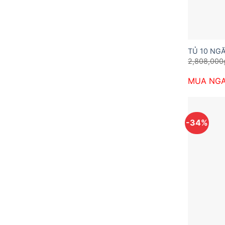
TỦ 10 NG
2,808,000
MUA NG
-34%