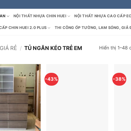
OAN
NỘI THẤT NHỰA CHIN HUEI
NỘI THẤT NHỰA CAO CẤP E
ẤP CHIN HUEI 2.0 PLUS
THI CÔNG ỐP TƯỜNG, LAM SÓNG, GIẢ 
Hiển thị 1–48 
GIÁ RẺ
/
TỦ NGĂN KÉO TRẺ EM
-43%
-38%