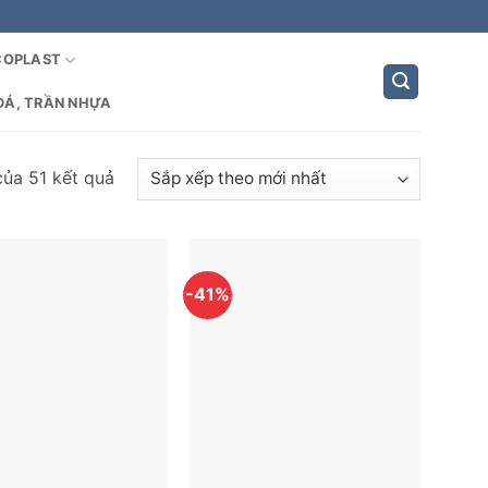
COPLAST
ĐÁ, TRẦN NHỰA
Đã
của 51 kết quả
sắp
xếp
theo
mới
-41%
nhất