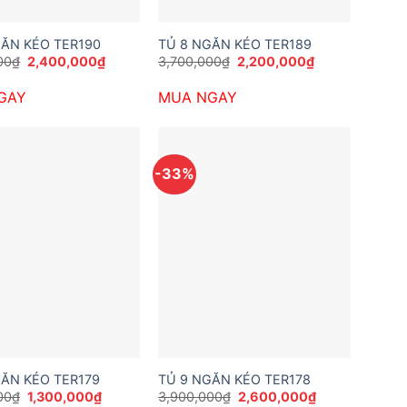
GĂN KÉO TER190
TỦ 8 NGĂN KÉO TER189
Giá
Giá
Giá
Giá
00
₫
2,400,000
₫
3,700,000
₫
2,200,000
₫
gốc
hiện
gốc
hiện
là:
tại
là:
tại
GAY
MUA NGAY
3,900,000₫.
là:
3,700,000₫.
là:
2,400,000₫.
2,200,000₫.
-33%
GĂN KÉO TER179
TỦ 9 NGĂN KÉO TER178
Giá
Giá
Giá
Giá
00
₫
1,300,000
₫
3,900,000
₫
2,600,000
₫