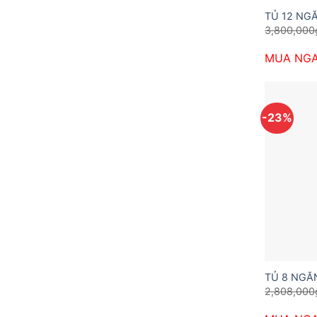
TỦ 12 NG
3,800,000
MUA NG
-23%
TỦ 8 NGĂ
2,808,000