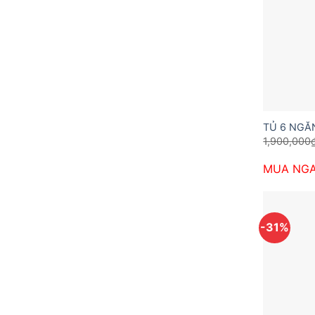
TỦ 6 NGĂ
1,900,000
MUA NG
-31%