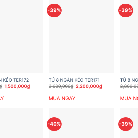
-39%
-39%
N KÉO TER172
TỦ 8 NGĂN KÉO TER171
TỦ 8 N
Giá
Giá
Giá
Giá
₫
1,500,000
₫
3,600,000
₫
2,200,000
₫
2,800,0
gốc
hiện
gốc
hiện
là:
tại
là:
tại
AY
MUA NGAY
MUA N
2,600,000₫.
là:
3,600,000₫.
là:
1,500,000₫.
2,200,000₫.
-40%
-39%