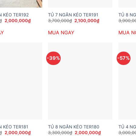
N KÉO TER192
TỦ 7 NGĂN KÉO TER191
TỦ 8 N
Giá
Giá
Giá
Giá
₫
2,000,000
₫
3,700,000
₫
2,100,000
₫
3,900,0
gốc
hiện
gốc
hiện
là:
tại
là:
tại
AY
MUA NGAY
MUA N
3,600,000₫.
là:
3,700,000₫.
là:
2,000,000₫.
2,100,000₫.
-39%
-57%
N KÉO TER181
TỦ 8 NGĂN KÉO TER180
TỦ 4 N
Giá
Giá
Giá
Giá
₫
2,000,000
₫
3,300,000
₫
2,000,000
₫
3,000,0