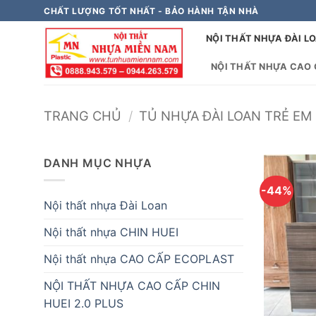
Bỏ
CHẤT LƯỢNG TỐT NHẤT - BẢO HÀNH TẬN NHÀ
qua
NỘI THẤT NHỰA ĐÀI L
nội
dung
NỘI THẤT NHỰA CAO C
TRANG CHỦ
/
TỦ NHỰA ĐÀI LOAN TRẺ EM 
DANH MỤC NHỰA
-44%
Nội thất nhựa Đài Loan
Nội thất nhựa CHIN HUEI
Nội thất nhựa CAO CẤP ECOPLAST
NỘI THẤT NHỰA CAO CẤP CHIN
HUEI 2.0 PLUS