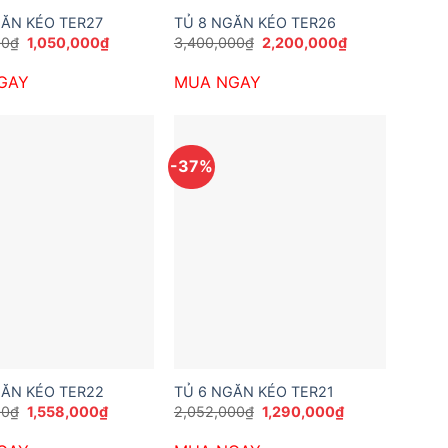
GĂN KÉO TER27
TỦ 8 NGĂN KÉO TER26
Giá
Giá
Giá
Giá
00
₫
1,050,000
₫
3,400,000
₫
2,200,000
₫
gốc
hiện
gốc
hiện
là:
tại
là:
tại
GAY
MUA NGAY
1,600,000₫.
là:
3,400,000₫.
là:
1,050,000₫.
2,200,000₫.
-37%
GĂN KÉO TER22
TỦ 6 NGĂN KÉO TER21
Giá
Giá
Giá
Giá
00
₫
1,558,000
₫
2,052,000
₫
1,290,000
₫
gốc
hiện
gốc
hiện
là:
tại
là:
tại