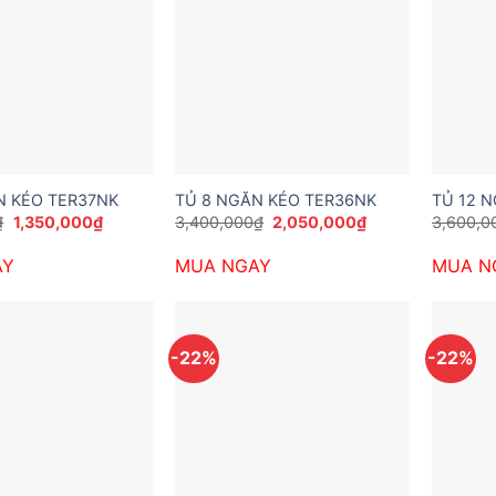
N KÉO TER37NK
TỦ 8 NGĂN KÉO TER36NK
TỦ 12 
Giá
Giá
Giá
Giá
₫
1,350,000
₫
3,400,000
₫
2,050,000
₫
3,600,0
gốc
hiện
gốc
hiện
là:
tại
là:
tại
AY
MUA NGAY
MUA N
1,900,000₫.
là:
3,400,000₫.
là:
1,350,000₫.
2,050,000₫.
-22%
-22%