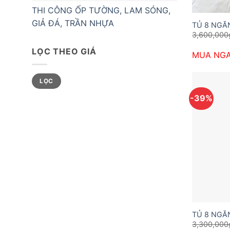
THI CÔNG ỐP TƯỜNG, LAM SÓNG,
GIẢ ĐÁ, TRẦN NHỰA
TỦ 8 NGĂ
3,600,000
LỌC THEO GIÁ
MUA NG
Giá
Giá
LỌC
tối
tối
thiểu
đa
-39%
TỦ 8 NGĂ
3,300,000