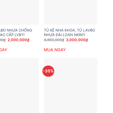
ABO NHỰA CHỐNG
TỦ KỆ NHA KHOA, TỦ LAVBO
AO CẤP LVB11
NHỰA ĐÀI LOAN NKR01
Giá
Giá
Giá
Giá
00
₫
2,000,000
₫
4,850,000
₫
3,000,000
₫
gốc
hiện
gốc
hiện
là:
tại
là:
tại
GAY
MUA NGAY
3,200,000₫.
là:
4,850,000₫.
là:
2,000,000₫.
3,000,000₫.
-35%