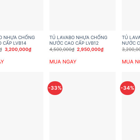
BO NHỰA CHỐNG
TỦ LAVABO NHỰA CHỐNG
TỦ LAV
 CẤP LVB14
NƯỚC CAO CẤP LVB12
NƯỚC C
Giá
Giá
Giá
Giá
₫
3,200,000
₫
4,500,000
₫
2,950,000
₫
3,200,0
gốc
hiện
gốc
hiện
là:
tại
là:
tại
AY
MUA NGAY
MUA N
4,800,000₫.
là:
4,500,000₫.
là:
3,200,000₫.
2,950,000₫.
-33%
-34%