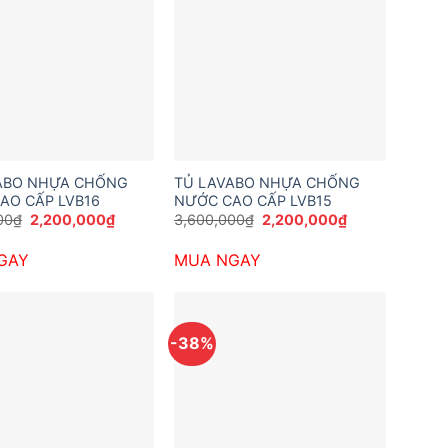
ABO NHỰA CHỐNG
TỦ LAVABO NHỰA CHỐNG
AO CẤP LVB16
NƯỚC CAO CẤP LVB15
Giá
Giá
Giá
Giá
00
₫
2,200,000
₫
3,600,000
₫
2,200,000
₫
gốc
hiện
gốc
hiện
là:
tại
là:
tại
GAY
MUA NGAY
3,600,000₫.
là:
3,600,000₫.
là:
2,200,000₫.
2,200,000₫.
-38%