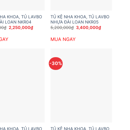
NHA KHOA, TỦ LAVBO
TỦ KỆ NHA KHOA, TỦ LAVBO
ÀI LOAN NKR04
NHỰA ĐÀI LOAN NKR05
Giá
Giá
Giá
Giá
00
₫
2,250,000
₫
5,200,000
₫
3,400,000
₫
gốc
hiện
gốc
hiện
là:
tại
là:
tại
GAY
MUA NGAY
3,400,000₫.
là:
5,200,000₫.
là:
2,250,000₫.
3,400,000₫.
-30%
NHA KHOA, TỦ LAVBO
TỦ KỆ NHA KHOA, TỦ LAVBO