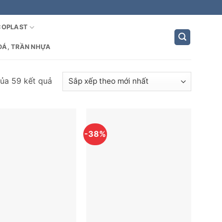
COPLAST
ĐÁ, TRẦN NHỰA
Đã
của 59 kết quả
sắp
xếp
theo
mới
-38%
nhất