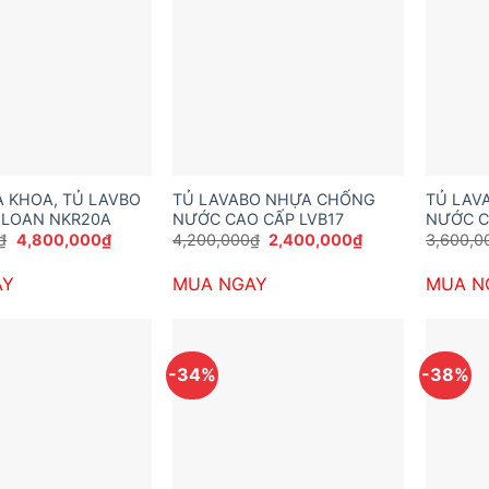
A KHOA, TỦ LAVBO
TỦ LAVABO NHỰA CHỐNG
TỦ LAV
 LOAN NKR20A
NƯỚC CAO CẤP LVB17
NƯỚC C
Giá
Giá
Giá
Giá
₫
4,800,000
₫
4,200,000
₫
2,400,000
₫
3,600,0
gốc
hiện
gốc
hiện
là:
tại
là:
tại
AY
MUA NGAY
MUA N
6,800,000₫.
là:
4,200,000₫.
là:
4,800,000₫.
2,400,000₫.
-34%
-38%