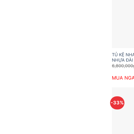
TỦ KỆ NH
NHỰA ĐÀI
6,800,000
MUA NG
-33%