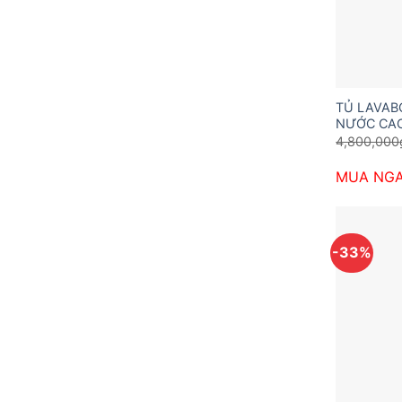
TỦ LAVA
NƯỚC CAO
4,800,000
MUA NG
-33%