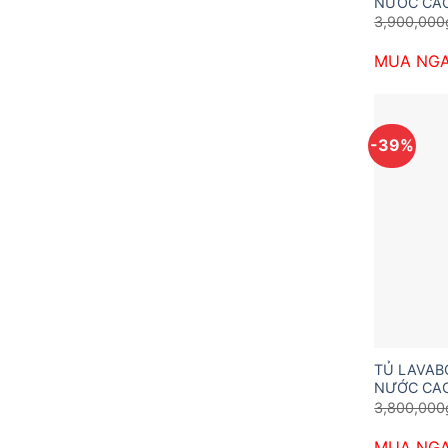
NƯỚC CAO
3,900,000
MUA NG
-39%
TỦ LAVA
NƯỚC CAO
3,800,000
MUA NG