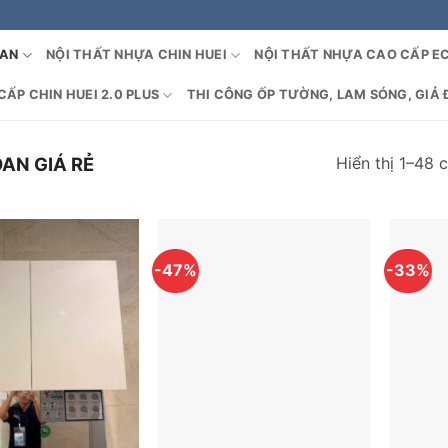
OAN
NỘI THẤT NHỰA CHIN HUEI
NỘI THẤT NHỰA CAO CẤP E
ẤP CHIN HUEI 2.0 PLUS
THI CÔNG ỐP TƯỜNG, LAM SÓNG, GIẢ 
Hiển thị 1–48 
AN GIÁ RẺ
-47%
-33%