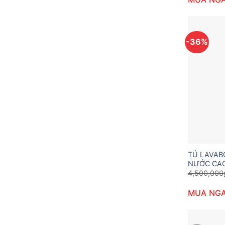
-36%
TỦ LAVA
NƯỚC CAO
4,500,000
MUA NG