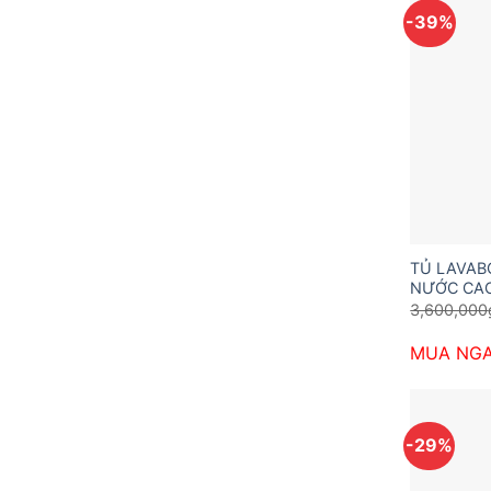
-39%
TỦ LAVA
NƯỚC CAO
3,600,000
MUA NG
-29%