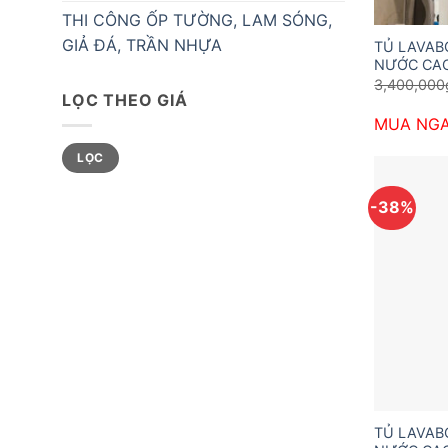
THI CÔNG ỐP TƯỜNG, LAM SÓNG,
GIẢ ĐÁ, TRẦN NHỰA
TỦ LAVA
NƯỚC CAO
3,400,000
LỌC THEO GIÁ
MUA NG
Giá
Giá
LỌC
tối
tối
thiểu
đa
-38%
TỦ LAVA