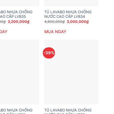
ABO NHỰA CHỐNG
TỦ LAVABO NHỰA CHỐNG
AO CẤP LVB35
NƯỚC CAO CẤP LVB34
Giá
Giá
Giá
Giá
00
₫
3,200,000
₫
4,800,000
₫
3,000,000
₫
gốc
hiện
gốc
hiện
là:
tại
là:
tại
GAY
MUA NGAY
4,800,000₫.
là:
4,800,000₫.
là:
3,200,000₫.
3,000,000₫.
-39%
ABO NHỰA CHỐNG
TỦ LAVABO NHỰA CHỐNG