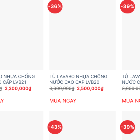
-36%
-39%
BO NHỰA CHỐNG
TỦ LAVABO NHỰA CHỐNG
TỦ LAV
 CẤP LVB21
NƯỚC CAO CẤP LVB20
NƯỚC C
Giá
Giá
Giá
Giá
₫
2,200,000
₫
3,900,000
₫
2,500,000
₫
3,600,0
gốc
hiện
gốc
hiện
là:
tại
là:
tại
AY
MUA NGAY
MUA N
3,600,000₫.
là:
3,900,000₫.
là:
2,200,000₫.
2,500,000₫.
-43%
-39%