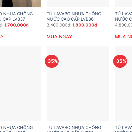
BO NHỰA CHỐNG
TỦ LAVABO NHỰA CHỐNG
TỦ LAV
 CẤP LVB37
NƯỚC CAO CẤP LVB36
NƯỚC C
Giá
Giá
Giá
Giá
₫
1,700,000
₫
3,400,000
₫
1,800,000
₫
4,800,0
gốc
hiện
gốc
hiện
là:
tại
là:
tại
AY
MUA NGAY
MUA N
3,400,000₫.
là:
3,400,000₫.
là:
1,700,000₫.
1,800,000₫.
-35%
-35%
BO NHỰA CHỐNG
TỦ LAVABO NHỰA CHỐNG
TỦ LAV