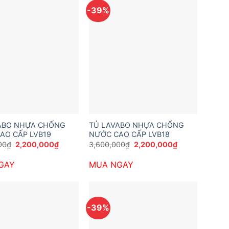
-39%
ABO NHỰA CHỐNG
TỦ LAVABO NHỰA CHỐNG
AO CẤP LVB19
NƯỚC CAO CẤP LVB18
Giá
Giá
Giá
Giá
00
₫
2,200,000
₫
3,600,000
₫
2,200,000
₫
gốc
hiện
gốc
hiện
là:
tại
là:
tại
GAY
MUA NGAY
3,600,000₫.
là:
3,600,000₫.
là:
2,200,000₫.
2,200,000₫.
-39%