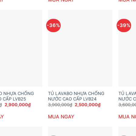
3,800,000₫.
là:
3,400,000₫.
là:
2,300,000₫.
1,800,000₫.
-36%
-39%
BO NHỰA CHỐNG
TỦ LAVABO NHỰA CHỐNG
TỦ LAV
 CẤP LVB25
NƯỚC CAO CẤP LVB24
NƯỚC C
Giá
Giá
Giá
Giá
₫
2,900,000
₫
3,900,000
₫
2,500,000
₫
3,600,0
gốc
hiện
gốc
hiện
là:
tại
là:
tại
AY
MUA NGAY
MUA N
4,500,000₫.
là:
3,900,000₫.
là:
2,900,000₫.
2,500,000₫.