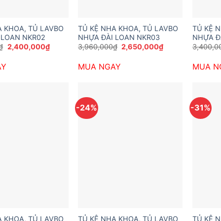
A KHOA, TỦ LAVBO
TỦ KỆ NHA KHOA, TỦ LAVBO
TỦ KỆ 
 LOAN NKR02
NHỰA ĐÀI LOAN NKR03
NHỰA Đ
Giá
Giá
Giá
Giá
₫
2,400,000
₫
3,960,000
₫
2,650,000
₫
3,400,0
gốc
hiện
gốc
hiện
là:
tại
là:
tại
AY
MUA NGAY
MUA N
3,600,000₫.
là:
3,960,000₫.
là:
2,400,000₫.
2,650,000₫.
-24%
-31%
A KHOA, TỦ LAVBO
TỦ KỆ NHA KHOA, TỦ LAVBO
TỦ KỆ 