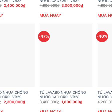
 CẤP LVB33
NƯỚC CAO CẤP LVB32
NƯỚC C
Giá
Giá
Giá
Giá
₫
2,400,000
₫
4,600,000
₫
3,000,000
₫
4,600,0
gốc
hiện
gốc
hiện
là:
tại
là:
tại
AY
MUA NGAY
MUA N
3,900,000₫.
là:
4,600,000₫.
là:
2,400,000₫.
3,000,000₫.
-47%
-40%
BO NHỰA CHỐNG
TỦ LAVABO NHỰA CHỐNG
TỦ LAV
 CẤP LVB29
NƯỚC CAO CẤP LVB28
NƯỚC C
Giá
Giá
Giá
Giá
₫
2,300,000
₫
3,400,000
₫
1,800,000
₫
4,200,0
gốc
hiện
gốc
hiện
là:
tại
là:
tại
AY
MUA NGAY
MUA N