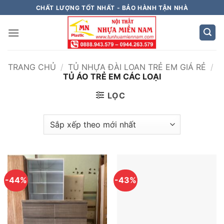
Bỏ
CHẤT LƯỢNG TỐT NHẤT - BẢO HÀNH TẬN NHÀ
qua
nội
dung
TRANG CHỦ
/
TỦ NHỰA ĐÀI LOAN TRẺ EM GIÁ RẺ
/
TỦ ÁO TRẺ EM CÁC LOẠI
LỌC
-44%
-43%