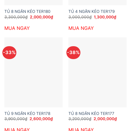
TỦ 8 NGĂN KÉO TER180
TỦ 4 NGĂN KÉO TER179
Giá
Giá
Giá
Giá
3,300,000
₫
2,000,000
₫
3,000,000
₫
1,300,000
₫
gốc
hiện
gốc
hiện
là:
tại
là:
tại
MUA NGAY
MUA NGAY
3,300,000₫.
là:
3,000,000₫.
là:
2,000,000₫.
1,300,0
-33%
-38%
TỦ 9 NGĂN KÉO TER178
TỦ 8 NGĂN KÉO TER177
Giá
Giá
Giá
Giá
3,900,000
₫
2,600,000
₫
3,200,000
₫
2,000,000
₫
gốc
hiện
gốc
hiện
là:
tại
là:
tại
MUA NGAY
MUA NGAY
3,900,000₫.
là:
3,200,000₫.
là: