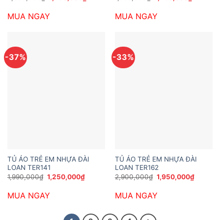
gốc
hiện
gốc
hiện
là:
tại
là:
tại
MUA NGAY
MUA NGAY
2,090,000₫.
là:
1,990,000₫.
là:
1,450,000₫.
1,250,00
-37%
-33%
TỦ ÁO TRẺ EM NHỰA ĐÀI
TỦ ÁO TRẺ EM NHỰA ĐÀI
LOAN TER141
LOAN TER162
Giá
Giá
Giá
Giá
1,990,000
₫
1,250,000
₫
2,900,000
₫
1,950,000
₫
gốc
hiện
gốc
hiện
là:
tại
là:
tại
MUA NGAY
MUA NGAY
1,990,000₫.
là:
2,900,000₫.
là:
1,250,000₫.
1,950,0