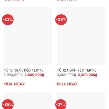
2,600,000₫.
2,000,
-33%
-39%
TỦ 15 NGĂN KÉO TER176
TỦ 12 NGĂN KÉO TER175
Giá
Giá
Giá
Giá
3,900,000
₫
2,600,000
₫
3,800,000
₫
2,300,000
₫
gốc
hiện
gốc
hiện
là:
tại
là:
tại
MUA NGAY
MUA NGAY
3,900,000₫.
là:
3,800,000₫.
là:
2,600,000₫.
2,300,
-39%
-27%