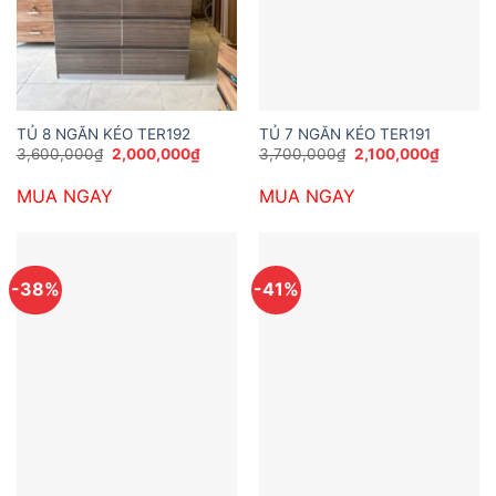
TỦ 8 NGĂN KÉO TER192
TỦ 7 NGĂN KÉO TER191
Giá
Giá
Giá
Giá
3,600,000
₫
2,000,000
₫
3,700,000
₫
2,100,000
₫
gốc
hiện
gốc
hiện
là:
tại
là:
tại
MUA NGAY
MUA NGAY
3,600,000₫.
là:
3,700,000₫.
là:
2,000,000₫.
2,100,0
-38%
-41%