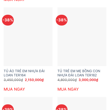
3,000,000₫.
-38%
-38%
TỦ ÁO TRẺ EM NHỰA ĐÀI
TỦ TRẺ EM MẸ BỒNG CON
LOAN TER164
NHỰA ĐÀI LOAN TER162
Giá
Giá
Giá
Giá
3,450,000
₫
2,150,000
₫
4,800,000
₫
3,000,000
₫
gốc
hiện
gốc
hiện
là:
tại
là:
tại
MUA NGAY
MUA NGAY
3,450,000₫.
là:
4,800,000₫.
là:
2,150,000₫.
3,000,
-39%
-38%