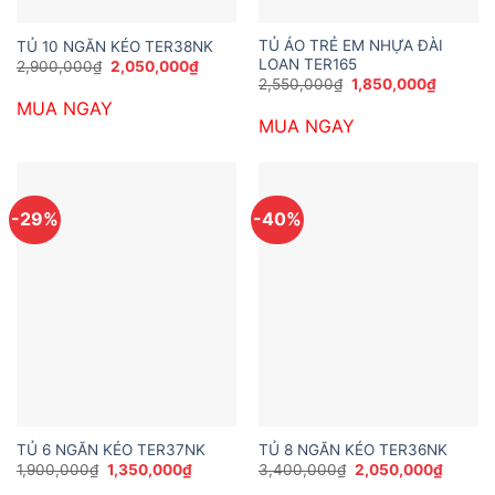
TỦ ÁO TRẺ EM NHỰA ĐÀI
TỦ 10 NGĂN KÉO TER38NK
LOAN TER165
Giá
Giá
2,900,000
₫
2,050,000
₫
gốc
hiện
Giá
Giá
2,550,000
₫
1,850,000
₫
là:
tại
gốc
hiện
MUA NGAY
2,900,000₫.
là:
là:
tại
2,050,000₫.
MUA NGAY
2,550,000₫.
là:
1,850,0
-29%
-40%
TỦ 6 NGĂN KÉO TER37NK
TỦ 8 NGĂN KÉO TER36NK
Giá
Giá
Giá
Giá
1,900,000
₫
1,350,000
₫
3,400,000
₫
2,050,000
₫
gốc
hiện
gốc
hiện