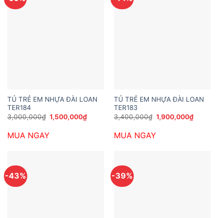
TỦ TRẺ EM NHỰA ĐÀI LOAN
TỦ TRẺ EM NHỰA ĐÀI LOAN
TER184
TER183
Giá
Giá
Giá
Giá
3,000,000
₫
1,500,000
₫
3,400,000
₫
1,900,000
₫
gốc
hiện
gốc
hiện
là:
tại
là:
tại
MUA NGAY
MUA NGAY
3,000,000₫.
là:
3,400,000₫.
là:
1,500,000₫.
1,900,0
-43%
-39%