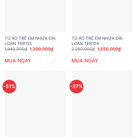
TỦ ÁO TRẺ EM NHỰA ĐÀI
TỦ ÁO TRẺ EM NHỰA ĐÀI
LOAN TER155
LOAN TER154
Giá
Giá
Giá
Giá
1,940,000
₫
1,200,000
₫
2,250,000
₫
1,550,000
₫
gốc
hiện
gốc
hiện
là:
tại
là:
tại
MUA NGAY
MUA NGAY
1,940,000₫.
là:
2,250,000₫.
là:
1,200,000₫.
1,550,0
-31%
-27%