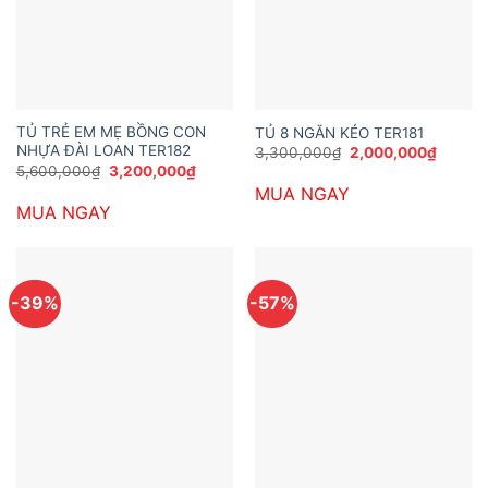
TỦ TRẺ EM MẸ BỒNG CON
TỦ 8 NGĂN KÉO TER181
NHỰA ĐÀI LOAN TER182
Giá
Giá
3,300,000
₫
2,000,000
₫
gốc
hiện
Giá
Giá
5,600,000
₫
3,200,000
₫
là:
tại
gốc
hiện
MUA NGAY
3,300,000₫.
là:
là:
tại
2,000,
MUA NGAY
5,600,000₫.
là:
3,200,000₫.
-39%
-57%