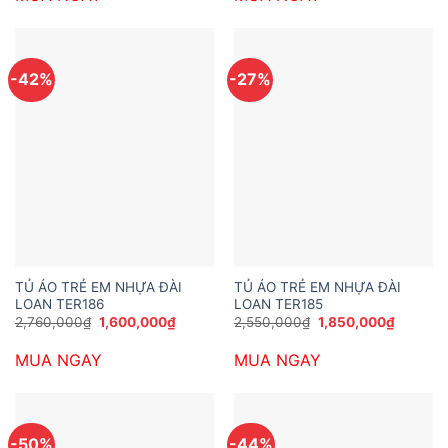
1,850,000₫.
1,400,0
-42%
-27%
TỦ ÁO TRẺ EM NHỰA ĐÀI
TỦ ÁO TRẺ EM NHỰA ĐÀI
LOAN TER186
LOAN TER185
Giá
Giá
Giá
Giá
2,760,000
₫
1,600,000
₫
2,550,000
₫
1,850,000
₫
gốc
hiện
gốc
hiện
là:
tại
là:
tại
MUA NGAY
MUA NGAY
2,760,000₫.
là:
2,550,000₫.
là:
1,600,000₫.
1,850,0
-50%
-44%