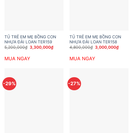
TỦ TRẺ EM MẸ BỒNG CON
TỦ TRẺ EM MẸ BỒNG CON
NHỰA ĐÀI LOAN TER159
NHỰA ĐÀI LOAN TER158
Giá
Giá
Giá
Giá
5,200,000
₫
3,300,000
₫
4,800,000
₫
3,000,000
₫
gốc
hiện
gốc
hiện
là:
tại
là:
tại
MUA NGAY
MUA NGAY
5,200,000₫.
là:
4,800,000₫.
là:
3,300,000₫.
3,000,
-29%
-27%