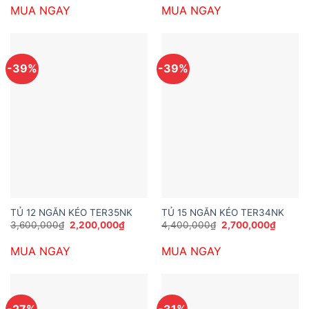
là:
tại
là:
tại
MUA NGAY
MUA NGAY
1,900,000₫.
là:
3,400,000₫.
là:
1,350,000₫.
2,050,
-39%
-39%
TỦ 12 NGĂN KÉO TER35NK
TỦ 15 NGĂN KÉO TER34NK
Giá
Giá
Giá
Giá
3,600,000
₫
2,200,000
₫
4,400,000
₫
2,700,000
₫
gốc
hiện
gốc
hiện
là:
tại
là:
tại
MUA NGAY
MUA NGAY
3,600,000₫.
là:
4,400,000₫.
là:
2,200,000₫.
2,700,
-27%
-31%