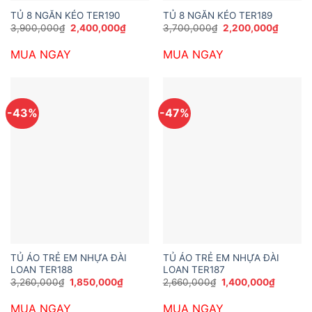
TỦ 8 NGĂN KÉO TER190
TỦ 8 NGĂN KÉO TER189
Giá
Giá
Giá
Giá
3,900,000
₫
2,400,000
₫
3,700,000
₫
2,200,000
₫
gốc
hiện
gốc
hiện
là:
tại
là:
tại
MUA NGAY
MUA NGAY
3,900,000₫.
là:
3,700,000₫.
là:
2,400,000₫.
2,200,
-43%
-47%
TỦ ÁO TRẺ EM NHỰA ĐÀI
TỦ ÁO TRẺ EM NHỰA ĐÀI
LOAN TER188
LOAN TER187
Giá
Giá
Giá
Giá
3,260,000
₫
1,850,000
₫
2,660,000
₫
1,400,000
₫
gốc
hiện
gốc
hiện
là:
tại
là:
tại
MUA NGAY
MUA NGAY
3,260,000₫.
là:
2,660,000₫.
là: