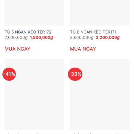
TỦ 5 NGĂN KÉO TER172
TỦ 8 NGĂN KÉO TER171
Giá
Giá
Giá
Giá
2,600,000
₫
1,500,000
₫
3,600,000
₫
2,200,000
₫
gốc
hiện
gốc
hiện
là:
tại
là:
tại
MUA NGAY
MUA NGAY
2,600,000₫.
là:
3,600,000₫.
là:
1,500,000₫.
2,200,
-41%
-33%