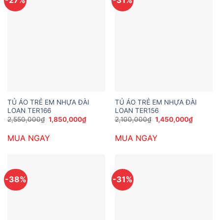
TỦ ÁO TRẺ EM NHỰA ĐÀI
TỦ ÁO TRẺ EM NHỰA ĐÀI
LOAN TER166
LOAN TER156
Giá
Giá
Giá
Giá
2,550,000
₫
1,850,000
₫
2,100,000
₫
1,450,000
₫
gốc
hiện
gốc
hiện
là:
tại
là:
tại
MUA NGAY
MUA NGAY
2,550,000₫.
là:
2,100,000₫.
là:
1,850,000₫.
1,450,0
-38%
-31%