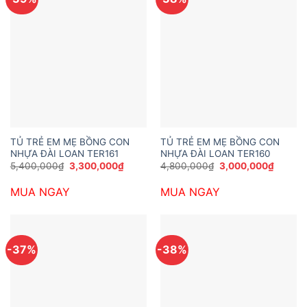
TỦ TRẺ EM MẸ BỒNG CON
TỦ TRẺ EM MẸ BỒNG CON
NHỰA ĐÀI LOAN TER161
NHỰA ĐÀI LOAN TER160
Giá
Giá
Giá
Giá
5,400,000
₫
3,300,000
₫
4,800,000
₫
3,000,000
₫
gốc
hiện
gốc
hiện
là:
tại
là:
tại
MUA NGAY
MUA NGAY
5,400,000₫.
là:
4,800,000₫.
là:
3,300,000₫.
3,000,
-37%
-38%