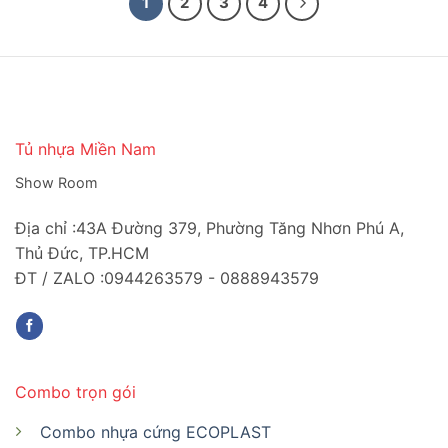
1
2
3
4
Tủ nhựa Miền Nam
Show Room
Địa chỉ :43A Đường 379, Phường Tăng Nhơn Phú A,
Thủ Đức, TP.HCM
ĐT / ZALO :0944263579 - 0888943579
Combo trọn gói
Combo nhựa cứng ECOPLAST