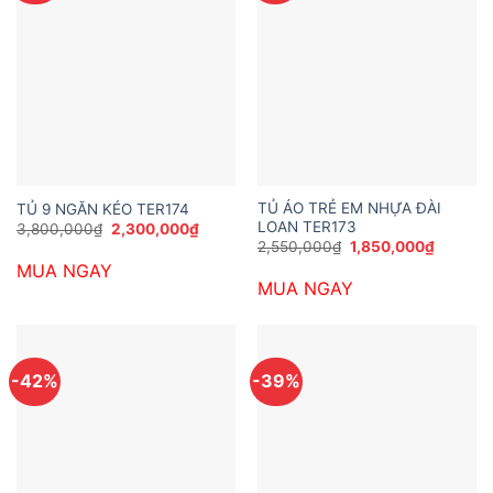
TỦ ÁO TRẺ EM NHỰA ĐÀI
TỦ 9 NGĂN KÉO TER174
LOAN TER173
Giá
Giá
3,800,000
₫
2,300,000
₫
gốc
hiện
Giá
Giá
2,550,000
₫
1,850,000
₫
là:
tại
gốc
hiện
MUA NGAY
3,800,000₫.
là:
là:
tại
2,300,000₫.
MUA NGAY
2,550,000₫.
là:
1,850,0
-42%
-39%