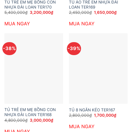
TỦ TRẺ EM MẸ BỒNG CON
TỦ ÁO TRẺ EM NHỰA ĐÀI
NHỰA ĐÀI LOAN TER170
LOAN TER169
Giá
Giá
Giá
Giá
5,400,000
₫
3,200,000
₫
2,450,000
₫
1,650,000
₫
gốc
hiện
gốc
hiện
là:
tại
là:
tại
MUA NGAY
MUA NGAY
5,400,000₫.
là:
2,450,000₫.
là:
3,200,000₫.
1,650,0
-38%
-39%
TỦ TRẺ EM MẸ BỒNG CON
TỦ 8 NGĂN KÉO TER167
NHỰA ĐÀI LOAN TER168
Giá
Giá
2,800,000
₫
1,700,000
₫
gốc
hiện
Giá
Giá
4,800,000
₫
3,000,000
₫
là:
tại
gốc
hiện
MUA NGAY
2,800,000₫.
là:
là:
tại
1,700,0
MUA NGAY
4,800,000₫.
là: