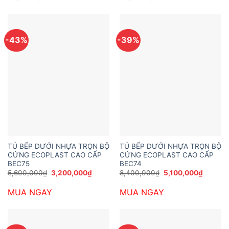
6,700,000₫.
6,000,
-43%
-39%
TỦ BẾP DƯỚI NHỰA TRỌN BỘ
TỦ BẾP DƯỚI NHỰA TRỌN BỘ
CỨNG ECOPLAST CAO CẤP
CỨNG ECOPLAST CAO CẤP
BEC75
BEC74
Giá
Giá
Giá
Giá
5,600,000
₫
3,200,000
₫
8,400,000
₫
5,100,000
₫
gốc
hiện
gốc
hiện
là:
tại
là:
tại
MUA NGAY
MUA NGAY
5,600,000₫.
là:
8,400,000₫.
là:
3,200,000₫.
5,100,0