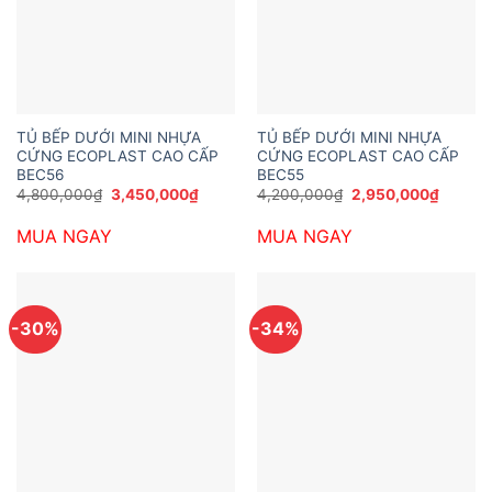
TỦ BẾP DƯỚI MINI NHỰA
TỦ BẾP DƯỚI MINI NHỰA
CỨNG ECOPLAST CAO CẤP
CỨNG ECOPLAST CAO CẤP
BEC56
BEC55
Giá
Giá
Giá
Giá
4,800,000
₫
3,450,000
₫
4,200,000
₫
2,950,000
₫
gốc
hiện
gốc
hiện
là:
tại
là:
tại
MUA NGAY
MUA NGAY
4,800,000₫.
là:
4,200,000₫.
là:
3,450,000₫.
2,950,
-30%
-34%