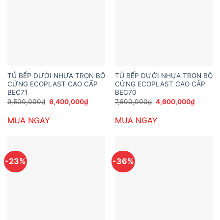
TỦ BẾP DƯỚI NHỰA TRỌN BỘ
TỦ BẾP DƯỚI NHỰA TRỌN BỘ
CỨNG ECOPLAST CAO CẤP
CỨNG ECOPLAST CAO CẤP
BEC71
BEC70
Giá
Giá
Giá
Giá
9,500,000
₫
6,400,000
₫
7,500,000
₫
4,600,000
₫
gốc
hiện
gốc
hiện
là:
tại
là:
tại
MUA NGAY
MUA NGAY
9,500,000₫.
là:
7,500,000₫.
là:
6,400,000₫.
4,600,
-23%
-36%