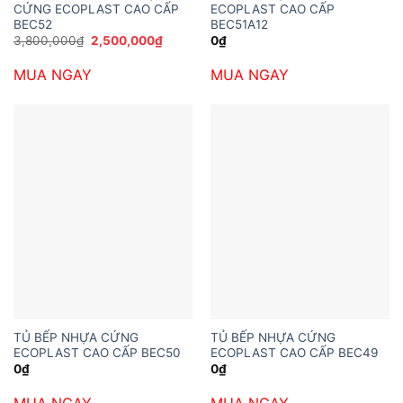
CỨNG ECOPLAST CAO CẤP
ECOPLAST CAO CẤP
BEC52
BEC51A12
Giá
Giá
3,800,000
₫
2,500,000
₫
0
₫
gốc
hiện
là:
tại
MUA NGAY
MUA NGAY
3,800,000₫.
là:
2,500,000₫.
TỦ BẾP NHỰA CỨNG
TỦ BẾP NHỰA CỨNG
ECOPLAST CAO CẤP BEC50
ECOPLAST CAO CẤP BEC49
0
₫
0
₫