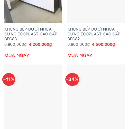
KHUNG BẾP DƯỚI NHỰA
KHUNG BẾP DƯỚI NHỰA
CỨNG ECOPLAST CAO CẤP
CỨNG ECOPLAST CAO CẤP
BEC83
BEC82
Giá
Giá
Giá
Giá
6,800,000
₫
4,200,000
₫
6,800,000
₫
4,500,000
₫
gốc
hiện
gốc
hiện
là:
tại
là:
tại
MUA NGAY
MUA NGAY
6,800,000₫.
là:
6,800,000₫.
là:
4,200,000₫.
4,500,
-41%
-34%