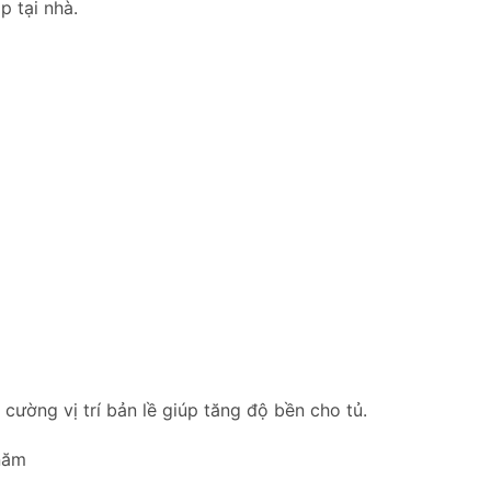
p tại nhà.
ường vị trí bản lề giúp tăng độ bền cho tủ.
năm