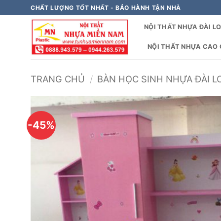
Bỏ
CHẤT LƯỢNG TỐT NHẤT - BẢO HÀNH TẬN NHÀ
qua
NỘI THẤT NHỰA ĐÀI L
nội
dung
NỘI THẤT NHỰA CAO C
TRANG CHỦ
/
BÀN HỌC SINH NHỰA ĐÀI LO
-45%