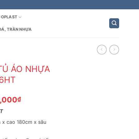
COPLAST
ĐÁ, TRẦN NHỰA
TỦ ÁO NHỰA
06HT
Giá
2,000
₫
hiện
HT
tại
,000₫.
là:
m x cao 180cm x sâu
2,592,000₫.