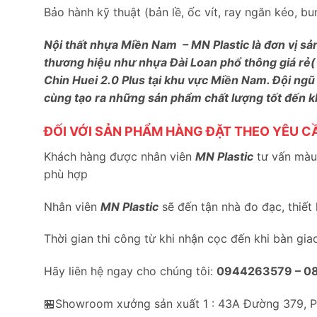
Bảo hành kỹ thuật (bản lề, ốc vít, ray ngăn kéo, 
Nội thất nhựa Miền Nam – MN Plastic là đơn vị sả
thương hiệu như nhựa Đài Loan phổ thông giá rẻ(
Chin Huei 2.0 Plus tại khu vực Miền Nam. Đội ngũ
cùng tạo ra những sản phẩm chất lượng tốt đến 
ĐỐI VỚI SẢN PHẨM HÀNG ĐẶT THEO YÊU C
Khách hàng được nhân viên
MN Plastic
tư vấn màu 
phù hợp
Nhân viên
MN Plastic
sẽ đến tận nhà đo đạc, thiết
Thời gian thi công từ khi nhận cọc đến khi bàn gia
Hãy liên hệ ngay cho chúng tôi:
0944263579 –
0
🏪Showroom xưởng sản xuất 1 : 43A Đường 379, 