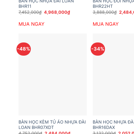
BÀN HỌC NHỰA ĐÀI LOAN
BÀN HỌC ĐÔI NHỰA
BHR11
BHR22HT
Giá
Giá
Giá
7,452,000
₫
4,968,000
₫
3,888,000
₫
2,484
gốc
hiện
gốc
là:
tại
là:
MUA NGAY
MUA NGAY
7,452,000₫.
là:
3,888,
4,968,000₫.
-48%
-34%
BÀN HỌC KÈM TỦ ÁO NHỰA ĐÀI
BÀN HỌC NHỰA ĐÀ
LOAN BHR07XDT
BHR16DAX
Giá
Giá
Giá
4,752,000
₫
2,484,000
₫
3,132,000
₫
2,052,