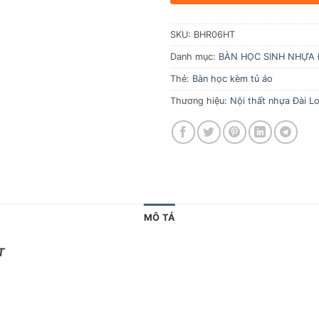
SKU:
BHR06HT
Danh mục:
BÀN HỌC SINH NHỰA 
Thẻ:
Bàn học kèm tủ áo
Thương hiệu:
Nội thất nhựa Đài Lo
MÔ TẢ
T