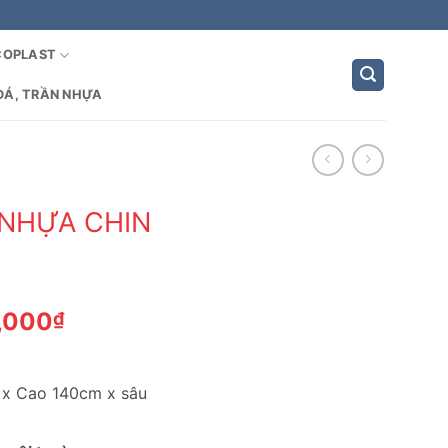
COPLAST
ĐÁ, TRẦN NHỰA
 NHỰA CHIN
Giá
,000
₫
hiện
tại
,200₫.
là:
 x Cao 140cm x sâu
1,350,000₫.