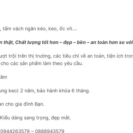
u, tấm vách ngăn kéo, keo, ốc vít….
 thật, Chất lượng tốt hơn – đẹp – bền – an toàn hơn so v
t trội trên thị trường, các tiêu chí về an toàn, tiện ích tr
D cho các sản phẩm làm theo yêu cầu.
năm
 bung keo) 2 năm, bảo hành khóa 6 tháng.
n cho gia đình Bạn.
 Kiểu dáng sang trọng, đẹp mắt.
ại: 0944263579 – 0888943579