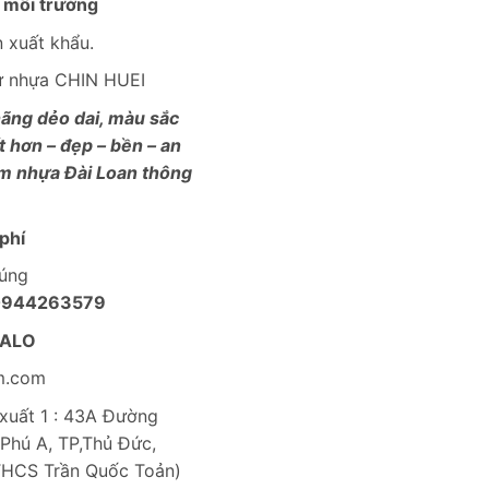
 môi trường
 xuất khẩu.
từ nhựa CHIN HUEI
ãng dẻo dai, màu sắc
t hơn – đẹp – bền – an
ẩm nhựa Đài Loan thông
phí
húng
0944263579
ZALO
m.com
uất 1 : 43A Đường
Phú A, TP,Thủ Đức,
THCS Trần Quốc Toản)