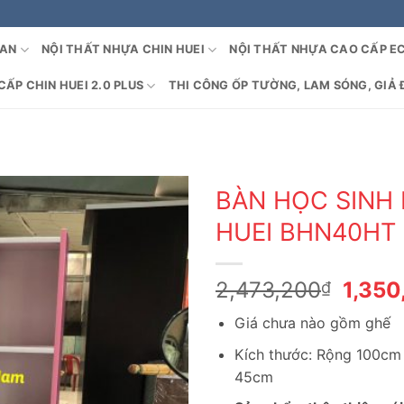
OAN
NỘI THẤT NHỰA CHIN HUEI
NỘI THẤT NHỰA CAO CẤP E
ẤP CHIN HUEI 2.0 PLUS
THI CÔNG ỐP TƯỜNG, LAM SÓNG, GIẢ 
BÀN HỌC SINH
HUEI BHN40HT
Giá
2,473,200
1,350
₫
gốc
Giá chưa nào gồm ghế
là:
2,473
Kích thước: Rộng 100cm
45cm