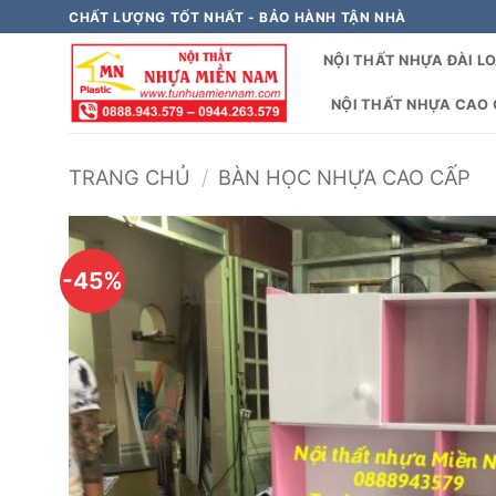
Bỏ
CHẤT LƯỢNG TỐT NHẤT - BẢO HÀNH TẬN NHÀ
qua
NỘI THẤT NHỰA ĐÀI L
nội
dung
NỘI THẤT NHỰA CAO C
TRANG CHỦ
/
BÀN HỌC NHỰA CAO CẤP
-45%