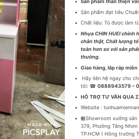
Sản phẩm thân thiện với
Sản phẩm đạt tiêu Chuẩn
Chất liệu: Tủ được làm 
Nhựa CHIN HUEI chính h
chân thật, Chất lượng tố
toàn hơn so với sản ph
thường.
Giao hàng, lắp ráp miễn 
Hãy liên hệ ngay cho c
tôi: ☎
0888943579 – 
HỖ TRỢ TƯ VẤN QUA 
Website : tunhuamienna
🏪Showroom xưởng sản x
379, Phường Tăng Nhơn 
TP.HCM ( Hông trường 