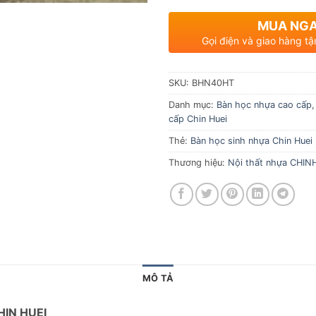
MUA NG
Gọi điện và giao hàng tậ
SKU:
BHN40HT
Danh mục:
Bàn học nhựa cao cấp
cấp Chin Huei
Thẻ:
Bàn học sinh nhựa Chin Huei
Thương hiệu:
Nội thất nhựa CHIN
MÔ TẢ
IN HUEI