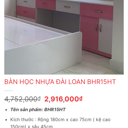
BÀN HỌC NHỰA ĐÀI LOAN BHR15HT
Giá
Giá
4,752,000
2,916,000
₫
₫
gốc
hiện
Tên sản phẩm: BHR15HT
là:
tại
4,752,000₫.
là:
Kích thước : Rộng 180cm x cao 75cm ( kệ cao
2,916,000₫.
150cm) x sâu 45cm