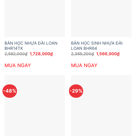
BÀN HỌC NHỰA ĐÀI LOAN
BÀN HỌC SINH NHỰA ĐÀI
BHR14TK
LOAN BHR64
Giá
Giá
Giá
Giá
2,592,000
₫
1,728,000
₫
2,365,200
₫
1,566,000
₫
gốc
hiện
gốc
hiện
là:
tại
là:
tại
MUA NGAY
MUA NGAY
2,592,000₫.
là:
2,365,200₫.
là:
1,728,000₫.
1,566,0
-48%
-29%