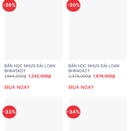
-36%
-30%
BÀN HỌC NHỰA ĐÀI LOAN
BÀN HỌC NHỰA ĐÀI LOAN
BHR45XDT
BHR40XCT
Giá
Giá
Giá
Giá
1,944,000
₫
1,242,000
₫
2,376,000
₫
1,674,000
₫
gốc
hiện
gốc
hiện
là:
tại
là:
tại
MUA NGAY
MUA NGAY
1,944,000₫.
là:
2,376,000₫.
là:
1,242,000₫.
1,674,00
-33%
-34%