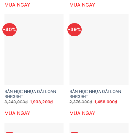
là:
tại
là:
tại
MUA NGAY
MUA NGAY
3,132,000₫.
là:
7,452,000₫.
là:
2,052,000₫.
4,968,0
-40%
-39%
BÀN HỌC NHỰA ĐÀI LOAN
BÀN HỌC NHỰA ĐÀI LOAN
BHR36HT
BHR39HT
Giá
Giá
Giá
Giá
3,240,000
₫
1,933,200
₫
2,376,000
₫
1,458,000
₫
gốc
hiện
gốc
hiện
là:
tại
là:
tại
MUA NGAY
MUA NGAY
3,240,000₫.
là:
2,376,000₫.
là:
1,933,200₫.
1,458,0