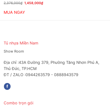
Giá
Giá
2,376,000
₫
1,458,000
₫
gốc
hiện
là:
tại
MUA NGAY
2,376,000₫.
là:
1,458,000₫.
Tủ nhựa Miền Nam
Show Room
Địa chỉ :43A Đường 379, Phường Tăng Nhơn Phú A,
Thủ Đức, TP.HCM
ĐT / ZALO :0944263579 - 0888943579
Combo trọn gói