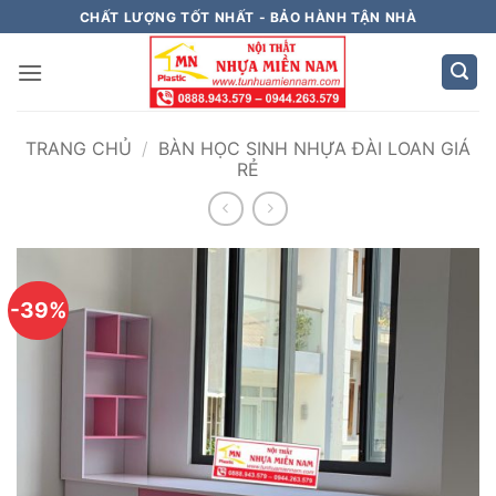
Bỏ
CHẤT LƯỢNG TỐT NHẤT - BẢO HÀNH TẬN NHÀ
qua
nội
dung
TRANG CHỦ
/
BÀN HỌC SINH NHỰA ĐÀI LOAN GIÁ
RẺ
-39%