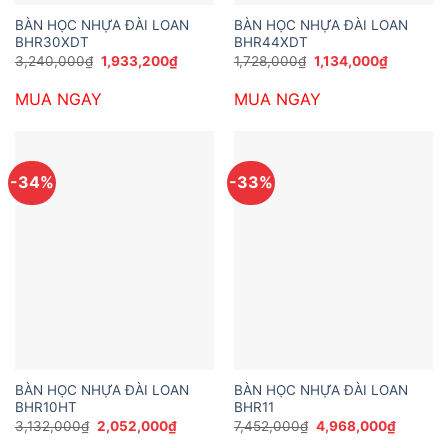
BÀN HỌC NHỰA ĐÀI LOAN
BÀN HỌC NHỰA ĐÀI LOAN
BHR30XDT
BHR44XDT
Giá
Giá
Giá
Giá
3,240,000
₫
1,933,200
₫
1,728,000
₫
1,134,000
₫
gốc
hiện
gốc
hiện
là:
tại
là:
tại
MUA NGAY
MUA NGAY
3,240,000₫.
là:
1,728,000₫.
là:
1,933,200₫.
1,134,00
-34%
-33%
BÀN HỌC NHỰA ĐÀI LOAN
BÀN HỌC NHỰA ĐÀI LOAN
BHR10HT
BHR11
Giá
Giá
Giá
Giá
3,132,000
₫
2,052,000
₫
7,452,000
₫
4,968,000
₫
gốc
hiện
gốc
hiện