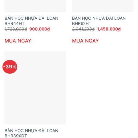
BÀN HỌC NHỰA ĐÀI LOAN
BÀN HỌC NHỰA ĐÀI LOAN
BHR44HT
BHR62HT
Giá
Giá
Giá
Giá
1,728,000
₫
900,000
₫
2,041,200
₫
1,458,000
₫
gốc
hiện
gốc
hiện
là:
tại
là:
tại
MUA NGAY
MUA NGAY
1,728,000₫.
là:
2,041,200₫.
là:
900,000₫.
1,458,00
-39%
BÀN HỌC NHỰA ĐÀI LOAN
BHR39XDT