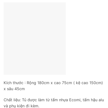
Kích thước : Rộng 180cm x cao 75cm ( kệ cao 150cm)
x sâu 45cm
Chất liệu: Tủ được làm từ tấm nhựa Ecomi, tấm hậu alu
và phụ kiện đi kèm.