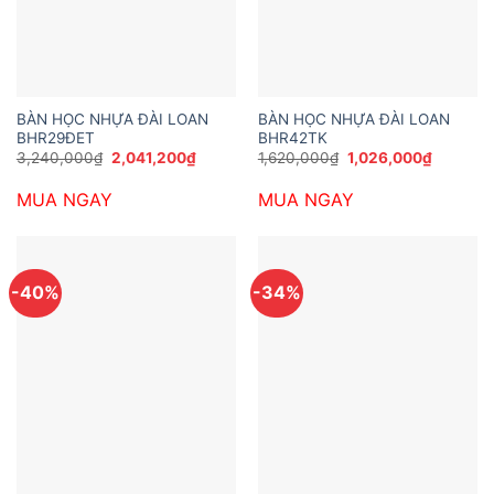
BÀN HỌC NHỰA ĐÀI LOAN
BÀN HỌC NHỰA ĐÀI LOAN
BHR29ĐET
BHR42TK
Giá
Giá
Giá
Giá
3,240,000
₫
2,041,200
₫
1,620,000
₫
1,026,000
₫
gốc
hiện
gốc
hiện
là:
tại
là:
tại
MUA NGAY
MUA NGAY
3,240,000₫.
là:
1,620,000₫.
là:
2,041,200₫.
1,026,00
-40%
-34%