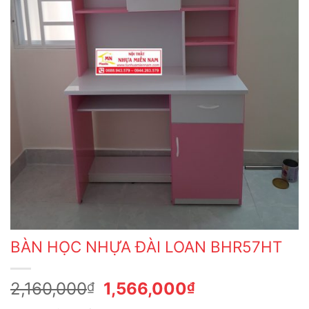
BÀN HỌC NHỰA ĐÀI LOAN BHR57HT
Giá
Giá
2,160,000
1,566,000
₫
₫
gốc
hiện