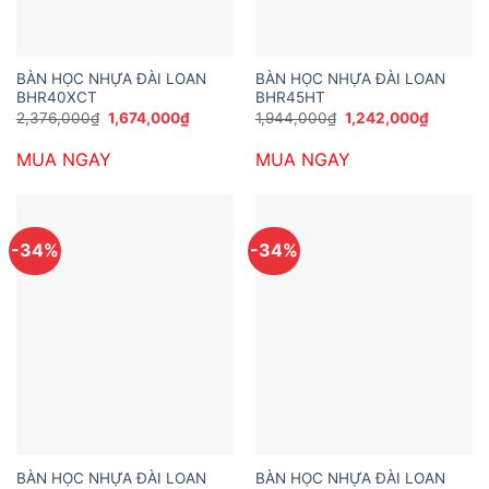
BÀN HỌC NHỰA ĐÀI LOAN
BÀN HỌC NHỰA ĐÀI LOAN
BHR40XCT
BHR45HT
Giá
Giá
Giá
Giá
2,376,000
₫
1,674,000
₫
1,944,000
₫
1,242,000
₫
gốc
hiện
gốc
hiện
là:
tại
là:
tại
MUA NGAY
MUA NGAY
2,376,000₫.
là:
1,944,000₫.
là:
1,674,000₫.
1,242,00
-34%
-34%
BÀN HỌC NHỰA ĐÀI LOAN
BÀN HỌC NHỰA ĐÀI LOAN