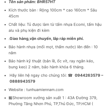
Tên sản phẩm: BHR57HT
là:
tại
2,160,000₫.
là:
Kích thước bàn : Rộng 100cm * cao 160cm * Sâu
1,566,000₫.
45cm
Chất liệu: Tủ được làm từ tấm nhựa Ecomi, tấm hậu
alu và phụ kiện đi kèm
.
Giao hàng,vận chuyển, lắp ráp miễn phí.
Bảo hành nhựa (mối mọt, thấm nước) lên đến : 10
năm
Bảo hành kỹ thuật (bản lề, ốc vít, ray ngăn kéo,
bung keo) 2 năm, bảo hành khóa 6 tháng.
Hãy liên hệ ngay cho chúng tôi: ☎
0944263579 –
0888943579
Website : tunhuamiennam.com
🏪Showroom xưởng sản xuất 1 : 43A Đường 379,
Phường Tăng Nhơn Phú, TP,Thủ Đức, TP.HCM (