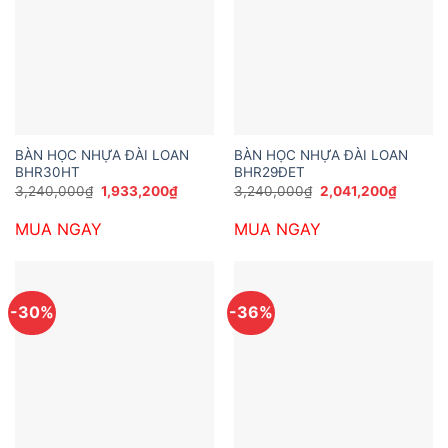
BÀN HỌC NHỰA ĐÀI LOAN
BÀN HỌC NHỰA ĐÀI LOAN
BHR30HT
BHR29ĐET
Giá
Giá
Giá
Giá
3,240,000
₫
1,933,200
₫
3,240,000
₫
2,041,200
₫
gốc
hiện
gốc
hiện
là:
tại
là:
tại
MUA NGAY
MUA NGAY
3,240,000₫.
là:
3,240,000₫.
là:
1,933,200₫.
2,041,2
-30%
-36%