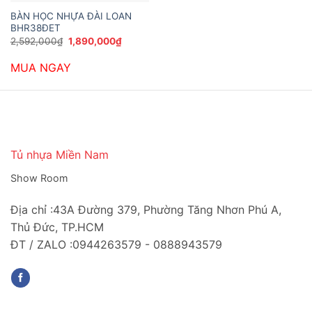
BÀN HỌC NHỰA ĐÀI LOAN
BHR38ĐET
Giá
Giá
2,592,000
₫
1,890,000
₫
gốc
hiện
là:
tại
MUA NGAY
2,592,000₫.
là:
1,890,000₫.
Tủ nhựa Miền Nam
Show Room
Địa chỉ :43A Đường 379, Phường Tăng Nhơn Phú A,
Thủ Đức, TP.HCM
ĐT / ZALO :0944263579 - 0888943579