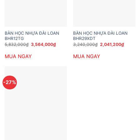
BÀN HỌC NHỰA ĐÀI LOAN
BÀN HỌC NHỰA ĐÀI LOAN
BHR12TG
BHR29XDT
Giá
Giá
Giá
Giá
5,832,000
₫
3,564,000
₫
3,240,000
₫
2,041,200
₫
gốc
hiện
gốc
hiện
là:
tại
là:
tại
MUA NGAY
MUA NGAY
5,832,000₫.
là:
3,240,000₫.
là:
3,564,000₫.
2,041,2
-27%