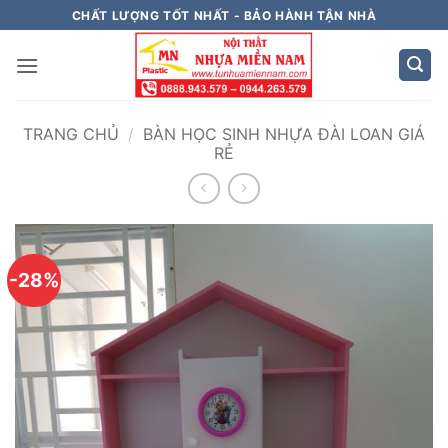
Bỏ
CHẤT LƯỢNG TỐT NHẤT - BẢO HÀNH TẬN NHÀ
qua
nội
dung
TRANG CHỦ
/
BÀN HỌC SINH NHỰA ĐÀI LOAN GIÁ
RẺ
-28%