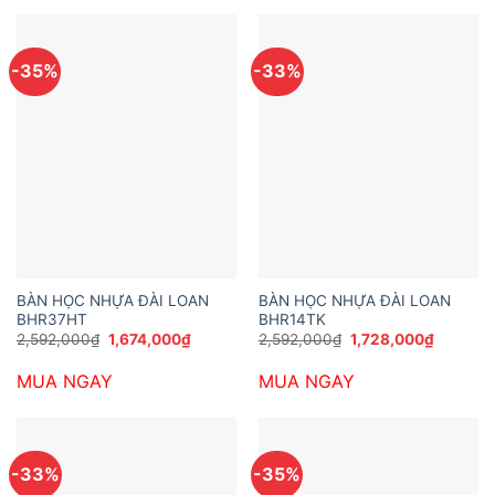
-35%
-33%
BÀN HỌC NHỰA ĐÀI LOAN
BÀN HỌC NHỰA ĐÀI LOAN
BHR37HT
BHR14TK
Giá
Giá
Giá
Giá
2,592,000
₫
1,674,000
₫
2,592,000
₫
1,728,000
₫
gốc
hiện
gốc
hiện
là:
tại
là:
tại
MUA NGAY
MUA NGAY
2,592,000₫.
là:
2,592,000₫.
là:
1,674,000₫.
1,728,00
-33%
-35%