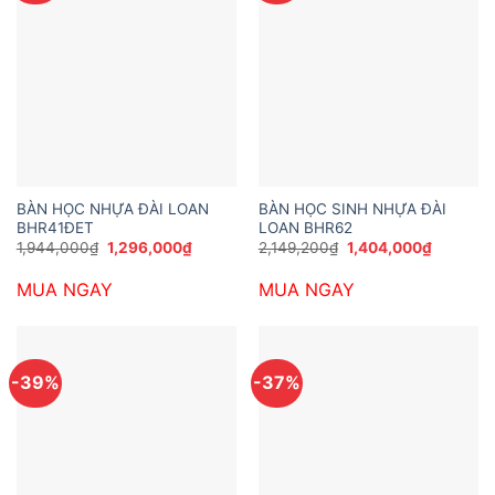
BÀN HỌC NHỰA ĐÀI LOAN
BÀN HỌC SINH NHỰA ĐÀI
BHR41ĐET
LOAN BHR62
Giá
Giá
Giá
Giá
1,944,000
₫
1,296,000
₫
2,149,200
₫
1,404,000
₫
gốc
hiện
gốc
hiện
là:
tại
là:
tại
MUA NGAY
MUA NGAY
1,944,000₫.
là:
2,149,200₫.
là:
1,296,000₫.
1,404,00
-39%
-37%