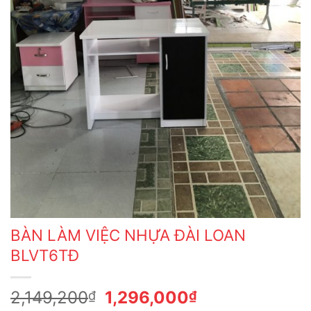
BÀN LÀM VIỆC NHỰA ĐÀI LOAN
BLVT6TĐ
Giá
Giá
2,149,200
1,296,000
₫
₫