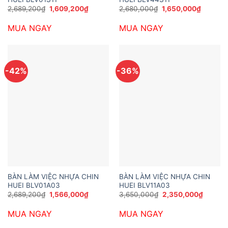
Giá
Giá
Giá
Giá
2,689,200
₫
1,609,200
₫
2,680,000
₫
1,650,000
₫
gốc
hiện
gốc
hiện
là:
tại
là:
tại
MUA NGAY
MUA NGAY
2,689,200₫.
là:
2,680,000₫.
là:
1,609,200₫.
1,650,0
-42%
-36%
BÀN LÀM VIỆC NHỰA CHIN
BÀN LÀM VIỆC NHỰA CHIN
HUEI BLV01A03
HUEI BLV11A03
Giá
Giá
Giá
Giá
2,689,200
₫
1,566,000
₫
3,650,000
₫
2,350,000
₫
gốc
hiện
gốc
hiện
là:
tại
là:
tại
MUA NGAY
MUA NGAY
2,689,200₫.
là:
3,650,000₫.
là:
1,566,000₫.
2,350,