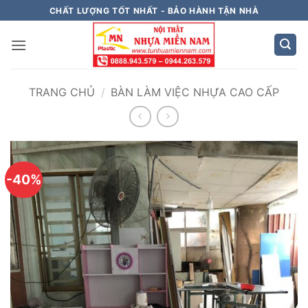
Bỏ
CHẤT LƯỢNG TỐT NHẤT - BẢO HÀNH TẬN NHÀ
qua
nội
dung
TRANG CHỦ
/
BÀN LÀM VIỆC NHỰA CAO CẤP
-40%