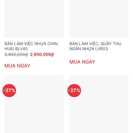
BÀN LÀM VIỆC NHỰA CHIN
BÀN LÀM VIỆC, QUẦY THU
HUEI BLV45
NGÂN NHỰA LVR03
Giá
Giá
3,900,000
₫
2,600,000
₫
gốc
hiện
MUA NGAY
là:
tại
MUA NGAY
3,900,000₫.
là:
2,600,000₫.
-27%
-27%