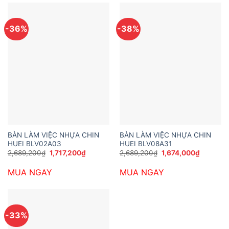
-36%
-38%
BÀN LÀM VIỆC NHỰA CHIN
BÀN LÀM VIỆC NHỰA CHIN
HUEI BLV02A03
HUEI BLV08A31
Giá
Giá
Giá
Giá
2,689,200
₫
1,717,200
₫
2,689,200
₫
1,674,000
₫
gốc
hiện
gốc
hiện
là:
tại
là:
tại
MUA NGAY
MUA NGAY
2,689,200₫.
là:
2,689,200₫.
là:
1,717,200₫.
1,674,00
-33%