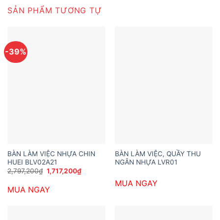
SẢN PHẨM TƯƠNG TỰ
-39%
BÀN LÀM VIỆC NHỰA CHIN
BÀN LÀM VIỆC, QUẦY THU
HUEI BLV02A21
NGÂN NHỰA LVR01
Giá
Giá
2,797,200
₫
1,717,200
₫
gốc
hiện
MUA NGAY
là:
tại
MUA NGAY
2,797,200₫.
là:
1,717,200₫.