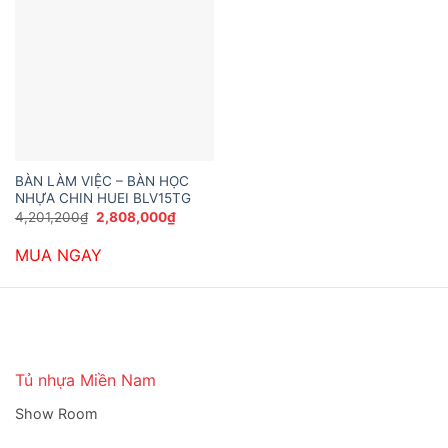
BÀN LÀM VIỆC – BÀN HỌC
NHỰA CHIN HUEI BLV15TG
Giá
Giá
4,201,200
₫
2,808,000
₫
gốc
hiện
là:
tại
MUA NGAY
4,201,200₫.
là:
2,808,000₫.
Tủ nhựa Miền Nam
Show Room