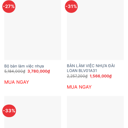
-27%
-31%
BÀN LÀM VIỆC NHỰA ĐÀI
Bộ bàn làm việc nhựa
LOAN BLV01A31
Giá
Giá
5,184,000
₫
3,780,000
₫
gốc
hiện
Giá
Giá
2,257,200
₫
1,566,000
₫
là:
tại
gốc
hiện
MUA NGAY
5,184,000₫.
là:
là:
tại
3,780,000₫.
MUA NGAY
2,257,200₫.
là:
1,566,00
-33%