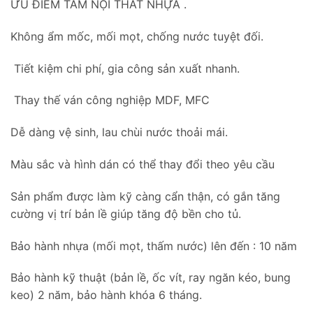
ƯU ĐIỂM TẤM NỘI THẤT NHỰA .
Không ẩm mốc, mối mọt, chống nước tuyệt đối.
Tiết kiệm chi phí, gia công sản xuất nhanh.
Thay thế ván công nghiệp MDF, MFC
Dễ dàng vệ sinh, lau chùi nước thoải mái.
Màu sắc và hình dán có thể thay đổi theo yêu cầu
Sản phẩm được làm kỹ càng cẩn thận, có gắn tăng
cường vị trí bản lề giúp tăng độ bền cho tủ.
Bảo hành nhựa (mối mọt, thấm nước) lên đến : 10 năm
Bảo hành kỹ thuật (bản lề, ốc vít, ray ngăn kéo, bung
keo) 2 năm, bảo hành khóa 6 tháng.