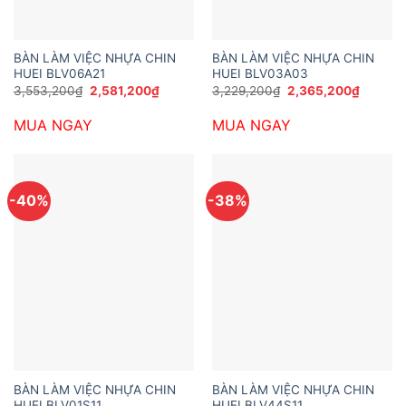
BÀN LÀM VIỆC NHỰA CHIN
BÀN LÀM VIỆC NHỰA CHIN
HUEI BLV06A21
HUEI BLV03A03
Giá
Giá
Giá
Giá
3,553,200
₫
2,581,200
₫
3,229,200
₫
2,365,200
₫
gốc
hiện
gốc
hiện
là:
tại
là:
tại
MUA NGAY
MUA NGAY
3,553,200₫.
là:
3,229,200₫.
là:
2,581,200₫.
2,365,2
-40%
-38%
BÀN LÀM VIỆC NHỰA CHIN
BÀN LÀM VIỆC NHỰA CHIN
HUEI BLV01S11
HUEI BLV44S11