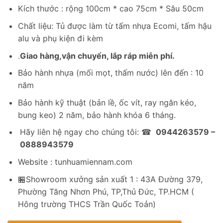
gốc
hiện
Kích thước : rộng 100cm * cao 75cm * Sâu 50cm
là:
tại
2,149,200₫.
là:
Chất liệu: Tủ được làm từ tấm nhựa Ecomi, tấm hậu
1,296,000₫.
alu và phụ kiện đi kèm
.
Giao hàng,vận chuyển, lắp ráp miễn phí.
Bảo hành nhựa (mối mọt, thấm nước) lên đến : 10
năm
Bảo hành kỹ thuật (bản lề, ốc vít, ray ngăn kéo,
bung keo) 2 năm, bảo hành khóa 6 tháng.
Hãy liên hệ ngay cho chúng tôi: ☎
0944263579 –
0888943579
Website : tunhuamiennam.com
🏪Showroom xưởng sản xuất 1 : 43A Đường 379,
Phường Tăng Nhơn Phú, TP,Thủ Đức, TP.HCM (
Hông trường THCS Trần Quốc Toản)