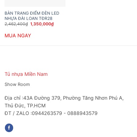
BÀN TRANG ĐIỂM ĐÈN LED
NHỰA ĐÀI LOAN TĐR28
Giá
Giá
2,462,400
₫
1,350,000
₫
gốc
hiện
là:
tại
MUA NGAY
2,462,400₫.
là:
1,350,000₫.
Tủ nhựa Miền Nam
Show Room
Địa chỉ :43A Đường 379, Phường Tăng Nhơn Phú A,
Thủ Đức, TP.HCM
ĐT / ZALO :0944263579 - 0888943579