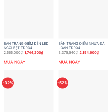
BÀN TRANG ĐIỂM ĐÈN LED
BÀN TRANG ĐIỂM NHỰA ĐÀI
NGỒI BỆT TĐR34
LOAN TĐR04
Giá
Giá
Giá
Giá
2,565,000
₫
1,744,200
₫
3,375,540
₫
2,154,600
₫
gốc
hiện
gốc
hiện
là:
tại
là:
tại
MUA NGAY
MUA NGAY
2,565,000₫.
là:
3,375,540₫.
là:
1,744,200₫.
2,154,6
-32%
-52%