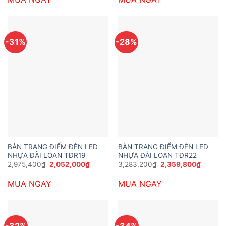
1,050,000₫.
1,100,00
-31%
-28%
BÀN TRANG ĐIỂM ĐÈN LED
BÀN TRANG ĐIỂM ĐÈN LED
NHỰA ĐÀI LOAN TĐR19
NHỰA ĐÀI LOAN TĐR22
Giá
Giá
Giá
Giá
2,975,400
₫
2,052,000
₫
3,283,200
₫
2,359,800
₫
gốc
hiện
gốc
hiện
là:
tại
là:
tại
MUA NGAY
MUA NGAY
2,975,400₫.
là:
3,283,200₫.
là:
2,052,000₫.
2,359,8
-32%
-34%