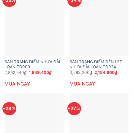
BÀN TRANG ĐIỂM NHỰA ĐÀI
BÀN TRANG ĐIỂM ĐÈN LED
LOAN TĐR09
NHỰA ĐÀI LOAN TĐR24
Giá
Giá
Giá
Giá
2,862,540
₫
1,949,400
₫
3,283,200
₫
2,154,600
₫
gốc
hiện
gốc
hiện
là:
tại
là:
tại
MUA NGAY
MUA NGAY
2,862,540₫.
là:
3,283,200₫.
là:
1,949,400₫.
2,154,6
-29%
-27%