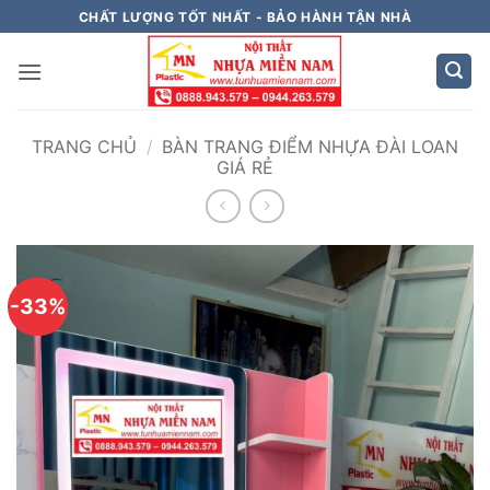
Bỏ
CHẤT LƯỢNG TỐT NHẤT - BẢO HÀNH TẬN NHÀ
qua
nội
dung
TRANG CHỦ
/
BÀN TRANG ĐIỂM NHỰA ĐÀI LOAN
GIÁ RẺ
-33%