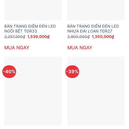
BÀN TRANG ĐIỂM ĐÈN LED
BÀN TRANG ĐIỂM ĐÈN LED
NGỒI BỆT TĐR33
NHỰA ĐÀI LOAN TĐR27
Giá
Giá
Giá
Giá
2,257,200
₫
1,539,000
₫
2,800,000
₫
1,350,000
₫
gốc
hiện
gốc
hiện
là:
tại
là:
tại
MUA NGAY
MUA NGAY
2,257,200₫.
là:
2,800,000₫.
là:
1,539,000₫.
1,350,0
-40%
-39%