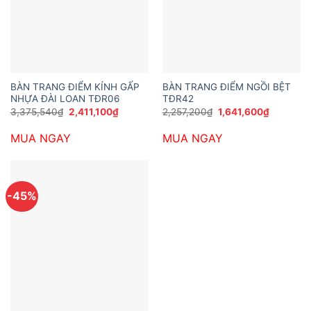
BÀN TRANG ĐIỂM KÍNH GẤP
BÀN TRANG ĐIỂM NGỒI BỆT
NHỰA ĐÀI LOAN TĐR06
TĐR42
Giá
Giá
Giá
Giá
3,375,540
₫
2,411,100
₫
2,257,200
₫
1,641,600
₫
gốc
hiện
gốc
hiện
là:
tại
là:
tại
MUA NGAY
MUA NGAY
3,375,540₫.
là:
2,257,200₫.
là:
2,411,100₫.
1,641,600
-45%