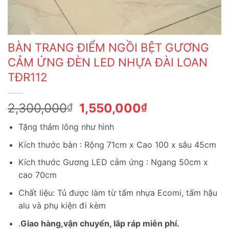
BÀN TRANG ĐIỂM NGỒI BỆT GƯƠNG
CẢM ỨNG ĐÈN LED NHỰA ĐÀI LOAN
TĐR112
Giá
Giá
2,300,000
1,550,000
₫
₫
gốc
hiện
Tặng thảm lông như hình
là:
tại
2,300,000₫.
là:
Kích thước bàn : Rộng 71cm x Cao 100 x sâu 45cm
1,550,000₫.
Kích thước Gương LED cảm ứng : Ngang 50cm x
cao 70cm
Chất liệu: Tủ được làm từ tấm nhựa Ecomi, tấm hậu
alu và phụ kiện đi kèm
.
Giao hàng,vận chuyển, lắp ráp miễn phí.