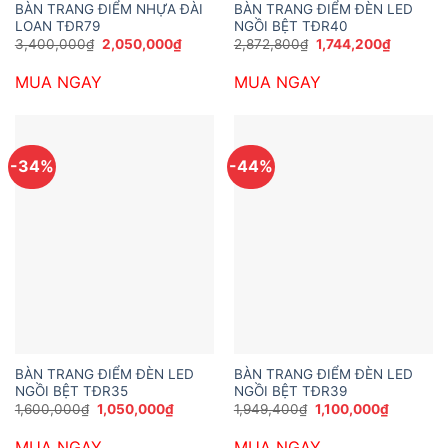
BÀN TRANG ĐIỂM NHỰA ĐÀI
BÀN TRANG ĐIỂM ĐÈN LED
LOAN TĐR79
NGỒI BỆT TĐR40
Giá
Giá
Giá
Giá
3,400,000
₫
2,050,000
₫
2,872,800
₫
1,744,200
₫
gốc
hiện
gốc
hiện
là:
tại
là:
tại
MUA NGAY
MUA NGAY
3,400,000₫.
là:
2,872,800₫.
là:
2,050,000₫.
1,744,20
-34%
-44%
BÀN TRANG ĐIỂM ĐÈN LED
BÀN TRANG ĐIỂM ĐÈN LED
NGỒI BỆT TĐR35
NGỒI BỆT TĐR39
Giá
Giá
Giá
Giá
1,600,000
₫
1,050,000
₫
1,949,400
₫
1,100,000
₫
gốc
hiện
gốc
hiện
là:
tại
là:
tại
MUA NGAY
MUA NGAY
1,600,000₫.
là:
1,949,400₫.
là: