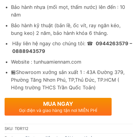
Bảo hành nhựa (mối mọt, thấm nước) lên đến : 10
năm
Bảo hành kỹ thuật (bản lề, ốc vít, ray ngăn kéo,
bung keo) 2 năm, bảo hành khóa 6 tháng.
Hãy liên hệ ngay cho chúng tôi: ☎
0944263579 –
0888943579
Website : tunhuamiennam.com
🏪Showroom xưởng sản xuất 1 : 43A Đường 379,
Phường Tăng Nhơn Phú, TP,Thủ Đức, TP.HCM (
Hông trường THCS Trần Quốc Toản)
MUA NGAY
Gọi điện và giao hàng tận nơi MIỄN PHÍ
SKU:
TĐR112