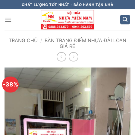
Bỏ
CHẤT LƯỢNG TỐT NHẤT - BẢO HÀNH TẬN NHÀ
qua
nội
dung
TRANG CHỦ
/
BÀN TRANG ĐIỂM NHỰA ĐÀI LOAN
GIÁ RẺ
-38%