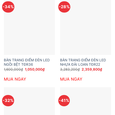
-34%
-28%
BÀN TRANG ĐIỂM ĐÈN LED
BÀN TRANG ĐIỂM ĐÈN LED
NGỒI BỆT TĐR36
NHỰA ĐÀI LOAN TĐR22
Giá
Giá
Giá
Giá
1,600,000
₫
1,050,000
₫
3,283,200
₫
2,359,800
₫
gốc
hiện
gốc
hiện
là:
tại
là:
tại
MUA NGAY
MUA NGAY
1,600,000₫.
là:
3,283,200₫.
là:
1,050,000₫.
2,359,8
-32%
-41%