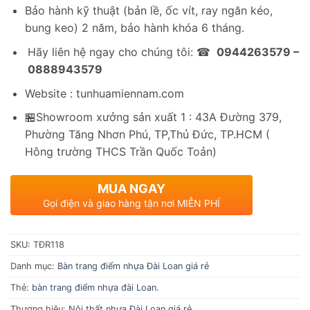
Bảo hành kỹ thuật (bản lề, ốc vít, ray ngăn kéo,
bung keo) 2 năm, bảo hành khóa 6 tháng.
Hãy liên hệ ngay cho chúng tôi: ☎
0944263579 –
0888943579
Website : tunhuamiennam.com
🏪Showroom xưởng sản xuất 1 : 43A Đường 379,
Phường Tăng Nhơn Phú, TP,Thủ Đức, TP.HCM (
Hông trường THCS Trần Quốc Toản)
MUA NGAY
Gọi điện và giao hàng tận nơi MIỄN PHÍ
SKU:
TĐR118
Danh mục:
Bàn trang điểm nhựa Đài Loan giá rẻ
Thẻ:
bàn trang điểm nhựa đài Loan.
Thương hiệu:
Nội thất nhựa Đài Loan giá rẻ