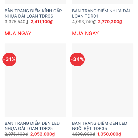
BÀN TRANG ĐIỂM KÍNH GẤP
BÀN TRANG ĐIỂM NHỰA ĐÀI
NHỰA ĐÀI LOAN TĐR06
LOAN TĐR01
Giá
Giá
Giá
Giá
3,375,540
₫
2,411,100
₫
4,093,740
₫
2,770,200
₫
gốc
hiện
gốc
hiện
là:
tại
là:
tại
MUA NGAY
MUA NGAY
3,375,540₫.
là:
4,093,740₫.
là:
2,411,100₫.
2,770,2
-31%
-34%
BÀN TRANG ĐIỂM ĐÈN LED
BÀN TRANG ĐIỂM ĐÈN LED
NHỰA ĐÀI LOAN TĐR25
NGỒI BỆT TĐR35
Giá
Giá
Giá
Giá
2,975,400
₫
2,052,000
₫
1,600,000
₫
1,050,000
₫
gốc
hiện
gốc
hiện