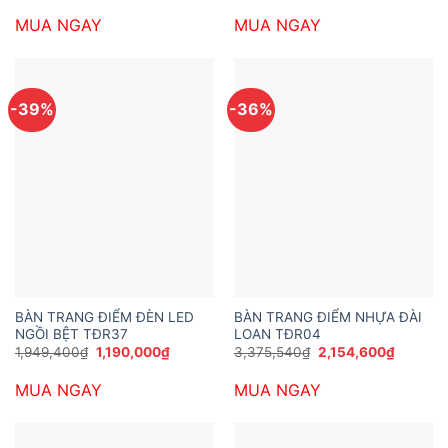
là:
tại
là:
tại
MUA NGAY
MUA NGAY
2,975,400₫.
là:
1,600,000₫.
là:
2,052,000₫.
1,050,0
-39%
-36%
BÀN TRANG ĐIỂM ĐÈN LED
BÀN TRANG ĐIỂM NHỰA ĐÀI
NGỒI BỆT TĐR37
LOAN TĐR04
Giá
Giá
Giá
Giá
1,949,400
₫
1,190,000
₫
3,375,540
₫
2,154,600
₫
gốc
hiện
gốc
hiện
là:
tại
là:
tại
MUA NGAY
MUA NGAY
1,949,400₫.
là:
3,375,540₫.
là:
1,190,000₫.
2,154,6