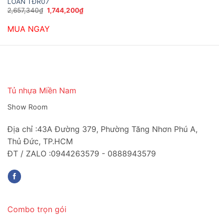
LOAN TĐR07
Giá
Giá
2,657,340
₫
1,744,200
₫
gốc
hiện
là:
tại
MUA NGAY
2,657,340₫.
là:
1,744,200₫.
Tủ nhựa Miền Nam
Show Room
Địa chỉ :43A Đường 379, Phường Tăng Nhơn Phú A,
Thủ Đức, TP.HCM
ĐT / ZALO :0944263579 - 0888943579
Combo trọn gói