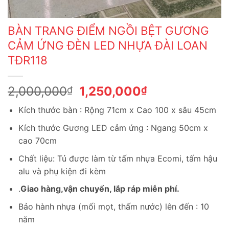
BÀN TRANG ĐIỂM NGỒI BỆT GƯƠNG
CẢM ỨNG ĐÈN LED NHỰA ĐÀI LOAN
TĐR118
Giá
Giá
2,000,000
1,250,000
₫
₫
gốc
hiện
Kích thước bàn : Rộng 71cm x Cao 100 x sâu 45cm
là:
tại
2,000,000₫.
là:
Kích thước Gương LED cảm ứng : Ngang 50cm x
1,250,000₫.
cao 70cm
Chất liệu: Tủ được làm từ tấm nhựa Ecomi, tấm hậu
alu và phụ kiện đi kèm
.
Giao hàng,vận chuyển, lắp ráp miễn phí.
Bảo hành nhựa (mối mọt, thấm nước) lên đến : 10
năm