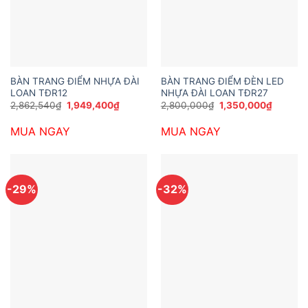
BÀN TRANG ĐIỂM NHỰA ĐÀI
BÀN TRANG ĐIỂM ĐÈN LED
LOAN TĐR12
NHỰA ĐÀI LOAN TĐR27
Giá
Giá
Giá
Giá
2,862,540
₫
1,949,400
₫
2,800,000
₫
1,350,000
₫
gốc
hiện
gốc
hiện
là:
tại
là:
tại
MUA NGAY
MUA NGAY
2,862,540₫.
là:
2,800,000₫.
là:
1,949,400₫.
1,350,0
-29%
-32%