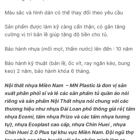
Màu sắc và hình dán có thể thay đổi theo yêu cầu
Sản phẩm được làm kỹ càng cẩn thận, có gắn tăng
cường vị trí bản lề giúp tăng độ bền cho tủ.
Bảo hành nhựa (mối mọt, thấm nước) lên đến : 10 năm
Bảo hành kỹ thuật (bản lề, ốc vít, ray ngăn kéo, bung
keo) 2 năm, bảo hành khóa 6 tháng.
Nội thất nhựa Miền Nam – MN Plastic là đơn vị sản
xuất phân phối sỉ và lẻ các sản phẩm tủ quần áo nói
riêng và sản phẩm Nội Thất nhựa nói chung với các
thương hiệu như nhựa Đài Loan phổ thông giá rẻ( tấm
nhựa Ecomi, tấm nhựa Prizo và các tấm nhựa tương
tự), nhựa Ecoplast cao cấp, nhựa Chin Huei , nhựa
Chin Huei 2.0 Plus tại khu vực Miền Nam. Đội ngũ thợ
tay nghề cao tâm huyết với sản phẩm mình làm ra,