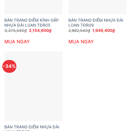
BÀN TRANG ĐIỂM KÍNH GẤP
BÀN TRANG ĐIỂM NHỰA ĐÀI
NHỰA ĐÀI LOAN TĐR05
LOAN TĐR09
Giá
Giá
Giá
Giá
3,375,540
₫
2,154,600
₫
2,862,540
₫
1,949,400
₫
gốc
hiện
gốc
hiện
là:
tại
là:
tại
MUA NGAY
MUA NGAY
3,375,540₫.
là:
2,862,540₫.
là:
2,154,600₫.
1,949,40
-34%
BÀN TRANG ĐIỂM NHỰA ĐÀI