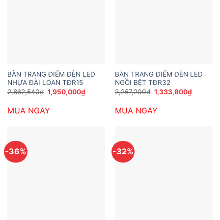
BÀN TRANG ĐIỂM ĐÈN LED
BÀN TRANG ĐIỂM ĐÈN LED
NHỰA ĐÀI LOAN TĐR15
NGỒI BỆT TĐR32
Giá
Giá
Giá
Giá
2,862,540
₫
1,950,000
₫
2,257,200
₫
1,333,800
₫
gốc
hiện
gốc
hiện
là:
tại
là:
tại
MUA NGAY
MUA NGAY
2,862,540₫.
là:
2,257,200₫.
là:
1,950,000₫.
1,333,80
-36%
-32%