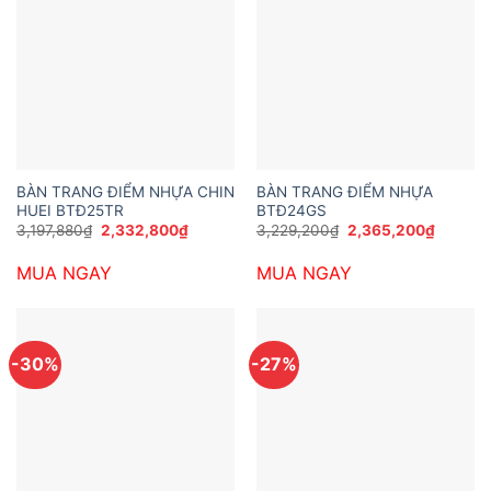
BÀN TRANG ĐIỂM NHỰA CHIN
BÀN TRANG ĐIỂM NHỰA
HUEI BTĐ25TR
BTĐ24GS
Giá
Giá
Giá
Giá
3,197,880
₫
2,332,800
₫
3,229,200
₫
2,365,200
₫
gốc
hiện
gốc
hiện
là:
tại
là:
tại
MUA NGAY
MUA NGAY
3,197,880₫.
là:
3,229,200₫.
là:
2,332,800₫.
2,365,2
-30%
-27%