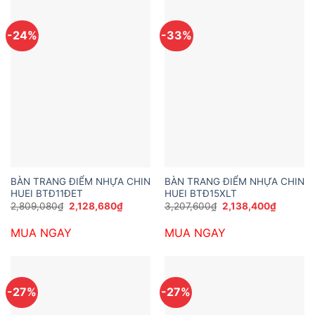
-24%
-33%
BÀN TRANG ĐIỂM NHỰA CHIN
BÀN TRANG ĐIỂM NHỰA CHIN
HUEI BTĐ11ĐET
HUEI BTĐ15XLT
Giá
Giá
Giá
Giá
2,809,080
₫
2,128,680
₫
3,207,600
₫
2,138,400
₫
gốc
hiện
gốc
hiện
là:
tại
là:
tại
MUA NGAY
MUA NGAY
2,809,080₫.
là:
3,207,600₫.
là:
2,128,680₫.
2,138,40
-27%
-27%