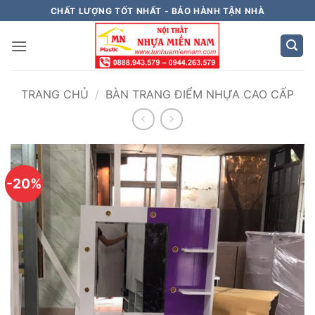
Bỏ
CHẤT LƯỢNG TỐT NHẤT - BẢO HÀNH TẬN NHÀ
qua
nội
dung
TRANG CHỦ
/
BÀN TRANG ĐIỂM NHỰA CAO CẤP
-20%