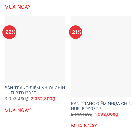
là:
tại
MUA NGAY
2,614,680₫.
là:
1,992,600₫.
-22%
-21%
BÀN TRANG ĐIỂM NHỰA CHIN
HUEI BTĐ12ĐET
Giá
Giá
3,003,480
₫
2,332,800
₫
gốc
hiện
BÀN TRANG ĐIỂM NHỰA CHIN
là:
tại
HUEI BTĐ07TR
MUA NGAY
3,003,480₫.
là:
Giá
Giá
2,332,800₫.
2,517,480
₫
1,992,600
₫
gốc
hiện
là:
tại
MUA NGAY
2,517,480₫.
là:
1,992,60