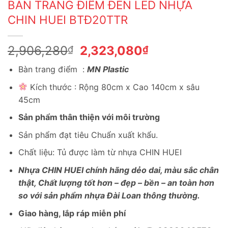
BÀN TRANG ĐIỂM ĐÈN LED NHỰA
CHIN HUEI BTĐ20TTR
Giá
Giá
2,906,280
2,323,080
₫
₫
gốc
hiện
Bàn trang điểm :
MN Plastic
là:
tại
2,906,280₫.
là:
Kích thước : Rộng 80cm x Cao 140cm x sâu
2,323,080₫.
45cm
Sản phẩm thân thiện với môi trường
Sản phẩm đạt tiêu Chuẩn xuất khẩu.
Chất liệu: Tủ được làm từ nhựa CHIN HUEI
Nhựa CHIN HUEI chính hãng dẻo dai, màu sắc chân
thật, Chất lượng tốt hơn – đẹp – bền – an toàn hơn
so với sản phẩm nhựa Đài Loan thông thường.
Giao hàng, lắp ráp miễn phí