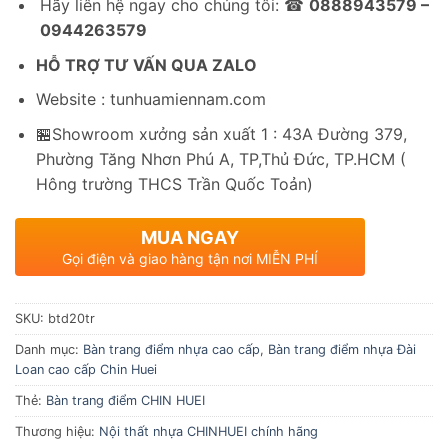
Hãy liên hệ ngay cho chúng tôi: ☎
0888943579 –
0944263579
HỖ TRỢ TƯ VẤN QUA ZALO
Website : tunhuamiennam.com
🏪Showroom xưởng sản xuất 1 : 43A Đường 379,
Phường Tăng Nhơn Phú A, TP,Thủ Đức, TP.HCM (
Hông trường THCS Trần Quốc Toản)
MUA NGAY
Gọi điện và giao hàng tận nơi MIỄN PHÍ
SKU:
btd20tr
Danh mục:
Bàn trang điểm nhựa cao cấp
,
Bàn trang điểm nhựa Đài
Loan cao cấp Chin Huei
Thẻ:
Bàn trang điểm CHIN HUEI
Thương hiệu:
Nội thất nhựa CHINHUEI chính hãng