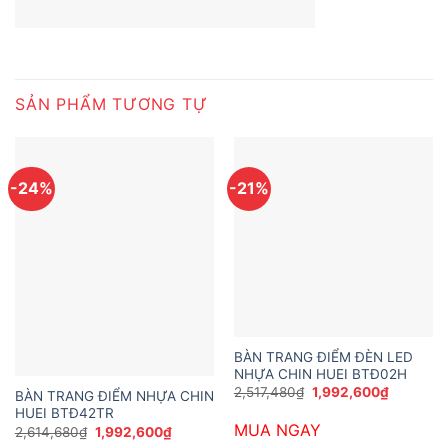
SẢN PHẨM TƯƠNG TỰ
-24%
-21%
BÀN TRANG ĐIỂM ĐÈN LED
NHỰA CHIN HUEI BTĐ02H
Giá
Giá
2,517,480
₫
1,992,600
₫
BÀN TRANG ĐIỂM NHỰA CHIN
gốc
hiện
HUEI BTĐ42TR
là:
tại
MUA NGAY
2,517,480₫.
là:
Giá
Giá
2,614,680
₫
1,992,600
₫
1,992,60
gốc
hiện