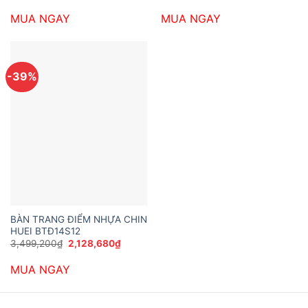
gốc
hiện
gốc
hiện
là:
tại
là:
tại
MUA NGAY
MUA NGAY
2,906,280₫.
là:
3,197,880₫.
là:
1,934,280₫.
2,381,40
-39%
BÀN TRANG ĐIỂM NHỰA CHIN
HUEI BTĐ14S12
Giá
Giá
3,499,200
₫
2,128,680
₫
gốc
hiện
là:
tại
MUA NGAY
3,499,200₫.
là:
2,128,680₫.