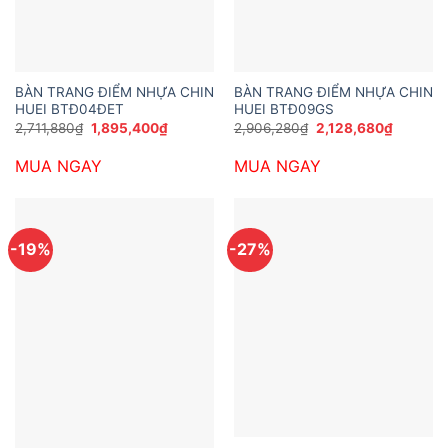
BÀN TRANG ĐIỂM NHỰA CHIN
BÀN TRANG ĐIỂM NHỰA CHIN
HUEI BTĐ04ĐET
HUEI BTĐ09GS
Giá
Giá
Giá
Giá
2,711,880
₫
1,895,400
₫
2,906,280
₫
2,128,680
₫
gốc
hiện
gốc
hiện
là:
tại
là:
tại
MUA NGAY
MUA NGAY
2,711,880₫.
là:
2,906,280₫.
là:
1,895,400₫.
2,128,68
-19%
-27%