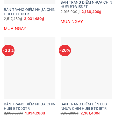
BÀN TRANG ĐIỂM NHỰA CHIN
HUEI BTĐ15ĐET
BÀN TRANG ĐIỂM NHỰA CHIN
Giá
Giá
2,916,000
₫
2,138,400
₫
HUEI BTĐ13TR
gốc
hiện
là:
tại
Giá
Giá
2,517,480
₫
2,031,480
₫
MUA NGAY
2,916,000₫.
là:
gốc
hiện
2,138,40
là:
tại
MUA NGAY
2,517,480₫.
là:
2,031,480₫.
-33%
-26%
BÀN TRANG ĐIỂM NHỰA CHIN
BÀN TRANG ĐIỂM ĐÈN LED
HUEI BTĐ03TR
NHỰA CHIN HUEI BTĐ19TR
Giá
Giá
Giá
Giá
2,906,280
₫
1,934,280
₫
3,197,880
₫
2,381,400
₫