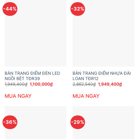
-44%
-32%
BÀN TRANG ĐIỂM ĐÈN LED
BÀN TRANG ĐIỂM NHỰA ĐÀI
NGỒI BỆT TĐR39
LOAN TĐR12
Giá
Giá
Giá
Giá
1,949,400
₫
1,100,000
₫
2,862,540
₫
1,949,400
₫
gốc
hiện
gốc
hiện
là:
tại
là:
tại
MUA NGAY
MUA NGAY
1,949,400₫.
là:
2,862,540₫.
là:
1,100,000₫.
1,949,40
-36%
-29%