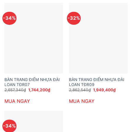
-34%
-32%
BÀN TRANG ĐIỂM NHỰA ĐÀI
BÀN TRANG ĐIỂM NHỰA ĐÀI
LOAN TĐR07
LOAN TĐR09
Giá
Giá
Giá
Giá
2,657,340
₫
1,744,200
₫
2,862,540
₫
1,949,400
₫
gốc
hiện
gốc
hiện
là:
tại
là:
tại
MUA NGAY
MUA NGAY
2,657,340₫.
là:
2,862,540₫.
là:
1,744,200₫.
1,949,40
-34%