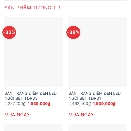
SẢN PHẨM TƯƠNG TỰ
-32%
-38%
BÀN TRANG ĐIỂM ĐÈN LED
BÀN TRANG ĐIỂM ĐÈN LED
NGỒI BỆT TĐR33
NGỒI BỆT TĐR31
Giá
Giá
Giá
Giá
2,257,200
₫
1,539,000
₫
2,462,400
₫
1,539,000
₫
gốc
hiện
gốc
hiện
là:
tại
là:
tại
MUA NGAY
MUA NGAY
2,257,200₫.
là:
2,462,400₫.
là:
1,539,000₫.
1,539,0