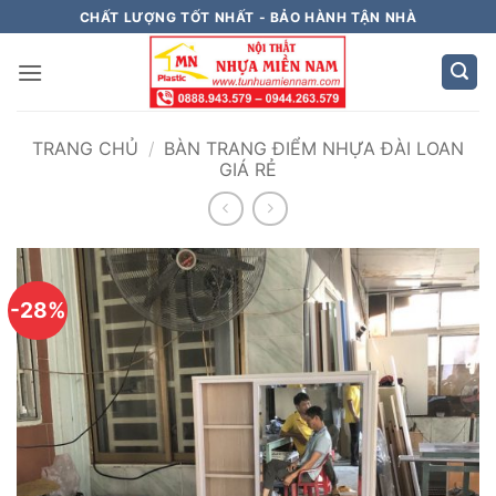
Bỏ
CHẤT LƯỢNG TỐT NHẤT - BẢO HÀNH TẬN NHÀ
qua
nội
dung
TRANG CHỦ
/
BÀN TRANG ĐIỂM NHỰA ĐÀI LOAN
GIÁ RẺ
-28%