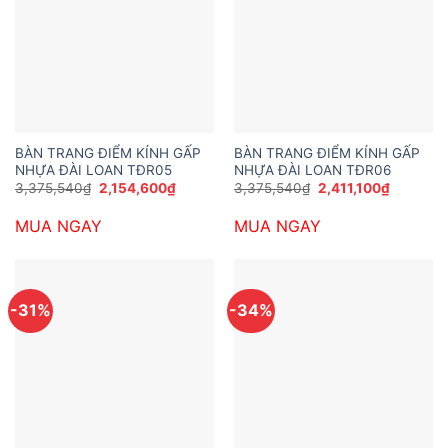
BÀN TRANG ĐIỂM KÍNH GẤP
BÀN TRANG ĐIỂM KÍNH GẤP
NHỰA ĐÀI LOAN TĐR05
NHỰA ĐÀI LOAN TĐR06
Giá
Giá
Giá
Giá
3,375,540
₫
2,154,600
₫
3,375,540
₫
2,411,100
₫
gốc
hiện
gốc
hiện
là:
tại
là:
tại
MUA NGAY
MUA NGAY
3,375,540₫.
là:
3,375,540₫.
là:
2,154,600₫.
2,411,100
-31%
-34%