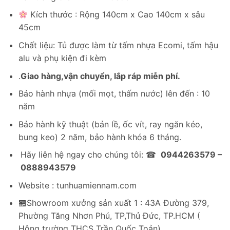
là:
tại
3,283,200₫.
là:
Kích thước : Rộng 140cm x Cao 140cm x sâu
2,359,800₫.
45cm
Chất liệu: Tủ được làm từ tấm nhựa Ecomi, tấm hậu
alu và phụ kiện đi kèm
.
Giao hàng,vận chuyển, lắp ráp miễn phí.
Bảo hành nhựa (mối mọt, thấm nước) lên đến : 10
năm
Bảo hành kỹ thuật (bản lề, ốc vít, ray ngăn kéo,
bung keo) 2 năm, bảo hành khóa 6 tháng.
Hãy liên hệ ngay cho chúng tôi: ☎
0944263579 –
0888943579
Website : tunhuamiennam.com
🏪Showroom xưởng sản xuất 1 : 43A Đường 379,
Phường Tăng Nhơn Phú, TP,Thủ Đức, TP.HCM (
Hông trường THCS Trần Quốc Toản)