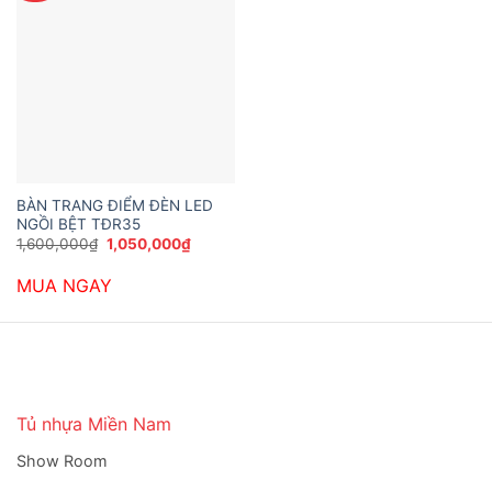
BÀN TRANG ĐIỂM ĐÈN LED
NGỒI BỆT TĐR35
Giá
Giá
1,600,000
₫
1,050,000
₫
gốc
hiện
là:
tại
MUA NGAY
1,600,000₫.
là:
1,050,000₫.
Tủ nhựa Miền Nam
Show Room