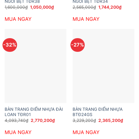
NGỒI BỆT TĐR38
NGỒI BỆT TĐR34
Giá
Giá
Giá
Giá
1,600,000
₫
1,050,000
₫
2,565,000
₫
1,744,200
₫
gốc
hiện
gốc
hiện
là:
tại
là:
tại
MUA NGAY
MUA NGAY
1,600,000₫.
là:
2,565,000₫.
là:
1,050,000₫.
1,744,20
-32%
-27%
BÀN TRANG ĐIỂM NHỰA ĐÀI
BÀN TRANG ĐIỂM NHỰA
LOAN TĐR01
BTĐ24GS
Giá
Giá
Giá
Giá
4,093,740
₫
2,770,200
₫
3,229,200
₫
2,365,200
₫
gốc
hiện
gốc
hiện
là:
tại
là:
tại
MUA NGAY
MUA NGAY
4,093,740₫.
là:
3,229,200₫.
là:
2,770,200₫.
2,365,2