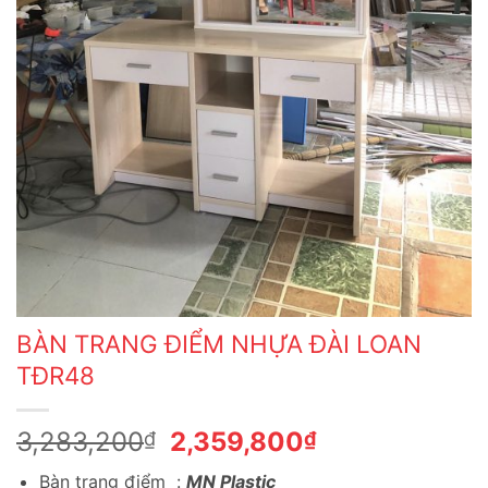
BÀN TRANG ĐIỂM NHỰA ĐÀI LOAN
TĐR48
Giá
Giá
3,283,200
2,359,800
₫
₫
gốc
hiện
Bàn trang điểm :
MN Plastic