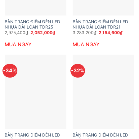
BÀN TRANG ĐIỂM ĐÈN LED
BÀN TRANG ĐIỂM ĐÈN LED
NHỰA ĐÀI LOAN TĐR25
NHỰA ĐÀI LOAN TĐR21
Giá
Giá
Giá
Giá
2,975,400
₫
2,052,000
₫
3,283,200
₫
2,154,600
₫
gốc
hiện
gốc
hiện
là:
tại
là:
tại
MUA NGAY
MUA NGAY
2,975,400₫.
là:
3,283,200₫.
là:
2,052,000₫.
2,154,6
-34%
-32%
BÀN TRANG ĐIỂM ĐÈN LED
BÀN TRANG ĐIỂM ĐÈN LED