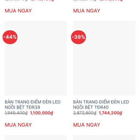
gốc
hiện
gốc
hiện
là:
tại
là:
tại
MUA NGAY
MUA NGAY
2,657,340₫.
là:
2,862,540₫.
là:
1,949,400₫.
1,950,00
-44%
-39%
BÀN TRANG ĐIỂM ĐÈN LED
BÀN TRANG ĐIỂM ĐÈN LED
NGỒI BỆT TĐR39
NGỒI BỆT TĐR40
Giá
Giá
Giá
Giá
1,949,400
₫
1,100,000
₫
2,872,800
₫
1,744,200
₫
gốc
hiện
gốc
hiện
là:
tại
là:
tại
MUA NGAY
MUA NGAY
1,949,400₫.
là:
2,872,800₫.
là:
1,100,000₫.
1,744,20