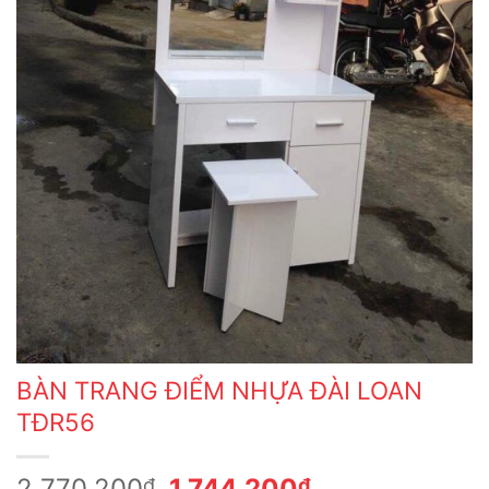
BÀN TRANG ĐIỂM NHỰA ĐÀI LOAN
TĐR56
Giá
Giá
2,770,200
1,744,200
₫
₫