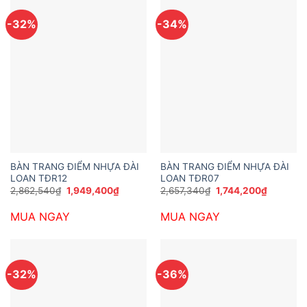
-32%
-34%
BÀN TRANG ĐIỂM NHỰA ĐÀI
BÀN TRANG ĐIỂM NHỰA ĐÀI
LOAN TĐR12
LOAN TĐR07
Giá
Giá
Giá
Giá
2,862,540
₫
1,949,400
₫
2,657,340
₫
1,744,200
₫
gốc
hiện
gốc
hiện
là:
tại
là:
tại
MUA NGAY
MUA NGAY
2,862,540₫.
là:
2,657,340₫.
là:
1,949,400₫.
1,744,20
-32%
-36%