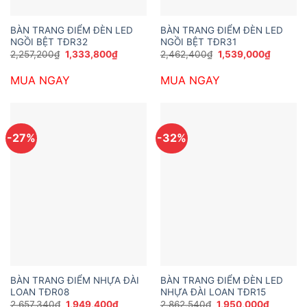
BÀN TRANG ĐIỂM ĐÈN LED
BÀN TRANG ĐIỂM ĐÈN LED
NGỒI BỆT TĐR32
NGỒI BỆT TĐR31
Giá
Giá
Giá
Giá
2,257,200
₫
1,333,800
₫
2,462,400
₫
1,539,000
₫
gốc
hiện
gốc
hiện
là:
tại
là:
tại
MUA NGAY
MUA NGAY
2,257,200₫.
là:
2,462,400₫.
là:
1,333,800₫.
1,539,0
-27%
-32%
BÀN TRANG ĐIỂM NHỰA ĐÀI
BÀN TRANG ĐIỂM ĐÈN LED
LOAN TĐR08
NHỰA ĐÀI LOAN TĐR15
Giá
Giá
Giá
Giá
2,657,340
₫
1,949,400
₫
2,862,540
₫
1,950,000
₫