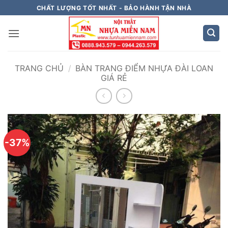
Bỏ
CHẤT LƯỢNG TỐT NHẤT - BẢO HÀNH TẬN NHÀ
qua
nội
dung
TRANG CHỦ
/
BÀN TRANG ĐIỂM NHỰA ĐÀI LOAN
GIÁ RẺ
-37%