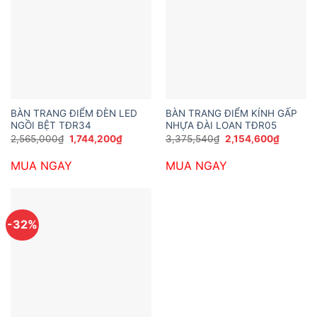
BÀN TRANG ĐIỂM ĐÈN LED
BÀN TRANG ĐIỂM KÍNH GẤP
NGỒI BỆT TĐR34
NHỰA ĐÀI LOAN TĐR05
Giá
Giá
Giá
Giá
2,565,000
₫
1,744,200
₫
3,375,540
₫
2,154,600
₫
gốc
hiện
gốc
hiện
là:
tại
là:
tại
MUA NGAY
MUA NGAY
2,565,000₫.
là:
3,375,540₫.
là:
1,744,200₫.
2,154,6
-32%