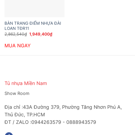
BÀN TRANG ĐIỂM NHỰA ĐÀI
LOAN TĐR11
Giá
Giá
2,862,540
₫
1,949,400
₫
gốc
hiện
là:
tại
MUA NGAY
2,862,540₫.
là:
1,949,400₫.
Tủ nhựa Miền Nam
Show Room
Địa chỉ :43A Đường 379, Phường Tăng Nhơn Phú A,
Thủ Đức, TP.HCM
ĐT / ZALO :0944263579 - 0888943579