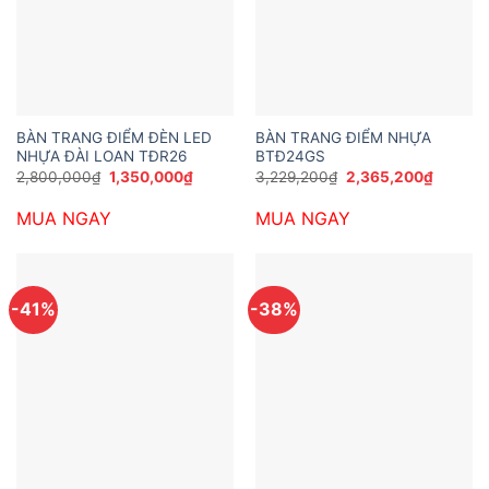
BÀN TRANG ĐIỂM ĐÈN LED
BÀN TRANG ĐIỂM NHỰA
NHỰA ĐÀI LOAN TĐR26
BTĐ24GS
Giá
Giá
Giá
Giá
2,800,000
₫
1,350,000
₫
3,229,200
₫
2,365,200
₫
gốc
hiện
gốc
hiện
là:
tại
là:
tại
MUA NGAY
MUA NGAY
2,800,000₫.
là:
3,229,200₫.
là:
1,350,000₫.
2,365,2
-41%
-38%