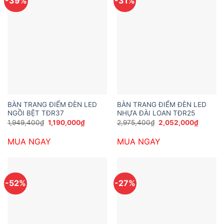
-39%
-31%
BÀN TRANG ĐIỂM ĐÈN LED
BÀN TRANG ĐIỂM ĐÈN LED
NGỒI BỆT TĐR37
NHỰA ĐÀI LOAN TĐR25
Giá
Giá
Giá
Giá
1,949,400
₫
1,190,000
₫
2,975,400
₫
2,052,000
₫
gốc
hiện
gốc
hiện
là:
tại
là:
tại
MUA NGAY
MUA NGAY
1,949,400₫.
là:
2,975,400₫.
là:
1,190,000₫.
2,052,0
-52%
-27%