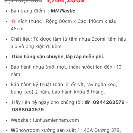
gốc
hiện
Bàn trang điểm :
MN Plastic
là:
tại
2,770,200₫.
là:
Kích thước : Rộng 80cm x Cao 140cm x sâu
1,744,200₫.
45cm
Chất liệu: Tủ được làm từ tấm nhựa Ecomi, tấm hậu
alu và phụ kiện đi kèm
.
Giao hàng,vận chuyển, lắp ráp miễn phí.
Bảo hành nhựa (mối mọt, thấm nước) lên đến : 10
năm
Bảo hành kỹ thuật (bản lề, ốc vít, ray ngăn kéo,
bung keo) 2 năm, bảo hành khóa 6 tháng.
Hãy liên hệ ngay cho chúng tôi: ☎
0944263579 –
0888943579
Website : tunhuamiennam.com
🏪Showroom xưởng sản xuất 1 : 43A Đường 379,