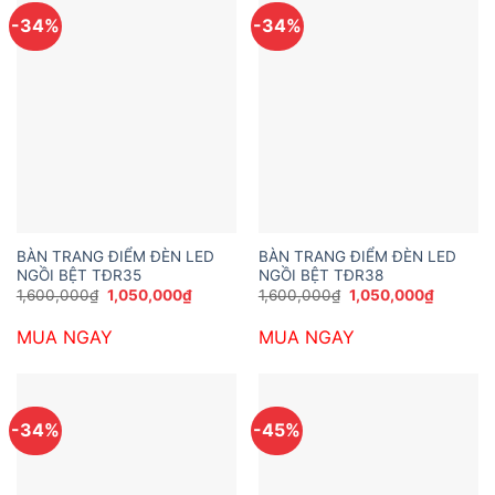
-34%
-34%
BÀN TRANG ĐIỂM ĐÈN LED
BÀN TRANG ĐIỂM ĐÈN LED
NGỒI BỆT TĐR35
NGỒI BỆT TĐR38
Giá
Giá
Giá
Giá
1,600,000
₫
1,050,000
₫
1,600,000
₫
1,050,000
₫
gốc
hiện
gốc
hiện
là:
tại
là:
tại
MUA NGAY
MUA NGAY
1,600,000₫.
là:
1,600,000₫.
là:
1,050,000₫.
1,050,0
-34%
-45%