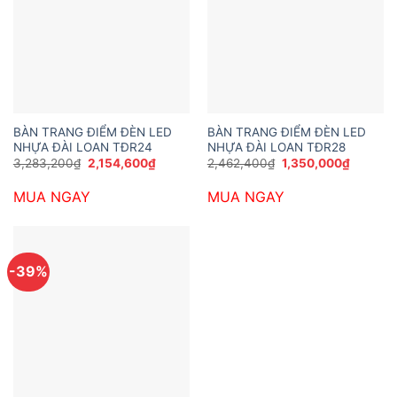
BÀN TRANG ĐIỂM ĐÈN LED
BÀN TRANG ĐIỂM ĐÈN LED
NHỰA ĐÀI LOAN TĐR24
NHỰA ĐÀI LOAN TĐR28
Giá
Giá
Giá
Giá
3,283,200
₫
2,154,600
₫
2,462,400
₫
1,350,000
₫
gốc
hiện
gốc
hiện
là:
tại
là:
tại
MUA NGAY
MUA NGAY
3,283,200₫.
là:
2,462,400₫.
là:
2,154,600₫.
1,350,0
-39%