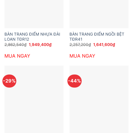
BÀN TRANG ĐIỂM NHỰA ĐÀI
BÀN TRANG ĐIỂM NGỒI BỆT
LOAN TĐR12
TĐR41
Giá
Giá
Giá
Giá
2,862,540
₫
1,949,400
₫
2,257,200
₫
1,641,600
₫
gốc
hiện
gốc
hiện
là:
tại
là:
tại
MUA NGAY
MUA NGAY
2,862,540₫.
là:
2,257,200₫.
là:
1,949,400₫.
1,641,600
-29%
-44%