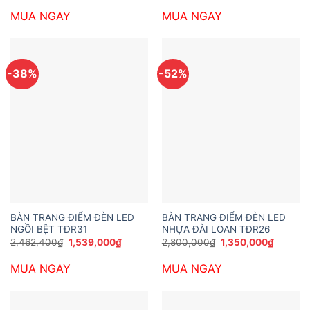
là:
tại
là:
tại
MUA NGAY
MUA NGAY
3,283,200₫.
là:
2,862,540₫.
là:
2,359,800₫.
1,949,40
-38%
-52%
BÀN TRANG ĐIỂM ĐÈN LED
BÀN TRANG ĐIỂM ĐÈN LED
NGỒI BỆT TĐR31
NHỰA ĐÀI LOAN TĐR26
Giá
Giá
Giá
Giá
2,462,400
₫
1,539,000
₫
2,800,000
₫
1,350,000
₫
gốc
hiện
gốc
hiện
là:
tại
là:
tại
MUA NGAY
MUA NGAY
2,462,400₫.
là:
2,800,000₫.
là:
1,539,000₫.
1,350,0