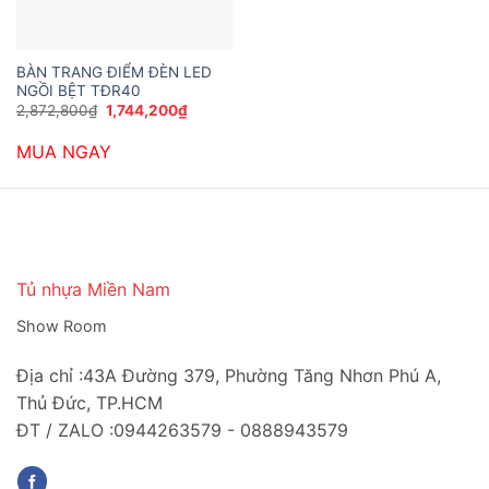
BÀN TRANG ĐIỂM ĐÈN LED
NGỒI BỆT TĐR40
Giá
Giá
2,872,800
₫
1,744,200
₫
gốc
hiện
là:
tại
MUA NGAY
2,872,800₫.
là:
1,744,200₫.
Tủ nhựa Miền Nam
Show Room
Địa chỉ :43A Đường 379, Phường Tăng Nhơn Phú A,
Thủ Đức, TP.HCM
ĐT / ZALO :0944263579 - 0888943579