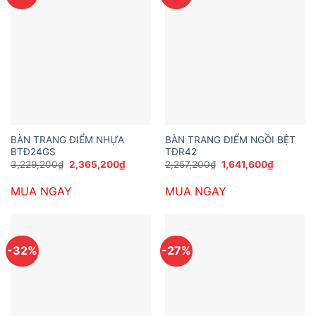
BÀN TRANG ĐIỂM NHỰA
BÀN TRANG ĐIỂM NGỒI BỆT
BTĐ24GS
TĐR42
Giá
Giá
Giá
Giá
3,229,200
₫
2,365,200
₫
2,257,200
₫
1,641,600
₫
gốc
hiện
gốc
hiện
là:
tại
là:
tại
MUA NGAY
MUA NGAY
3,229,200₫.
là:
2,257,200₫.
là:
2,365,200₫.
1,641,600
-32%
-27%