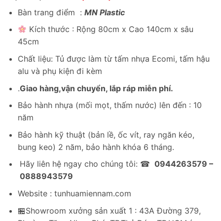
gốc
hiện
Bàn trang điểm :
MN Plastic
là:
tại
2,770,200₫.
là:
Kích thước : Rộng 80cm x Cao 140cm x sâu
1,846,800₫.
45cm
Chất liệu: Tủ được làm từ tấm nhựa Ecomi, tấm hậu
alu và phụ kiện đi kèm
.
Giao hàng,vận chuyển, lắp ráp miễn phí.
Bảo hành nhựa (mối mọt, thấm nước) lên đến : 10
năm
Bảo hành kỹ thuật (bản lề, ốc vít, ray ngăn kéo,
bung keo) 2 năm, bảo hành khóa 6 tháng.
Hãy liên hệ ngay cho chúng tôi: ☎
0944263579 –
0888943579
Website : tunhuamiennam.com
🏪Showroom xưởng sản xuất 1 : 43A Đường 379,