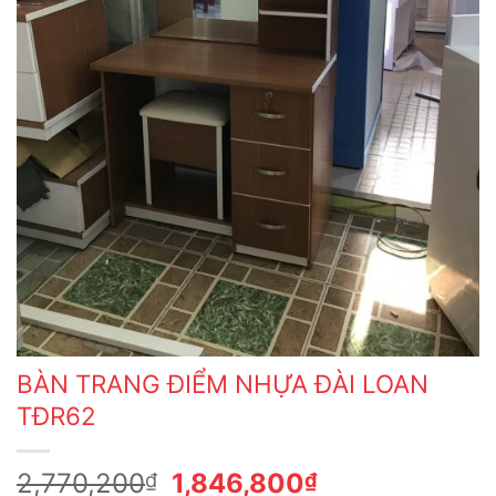
BÀN TRANG ĐIỂM NHỰA ĐÀI LOAN
TĐR62
Giá
Giá
2,770,200
1,846,800
₫
₫