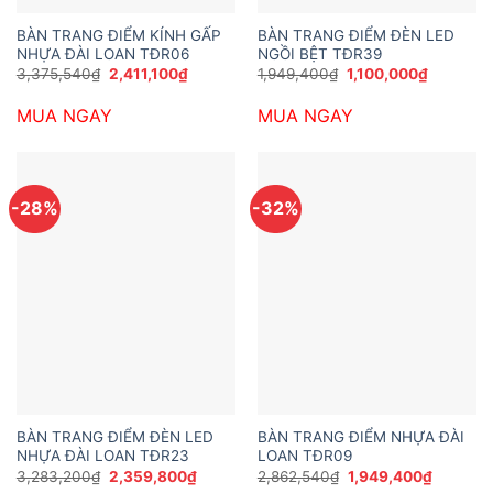
BÀN TRANG ĐIỂM KÍNH GẤP
BÀN TRANG ĐIỂM ĐÈN LED
NHỰA ĐÀI LOAN TĐR06
NGỒI BỆT TĐR39
Giá
Giá
Giá
Giá
3,375,540
₫
2,411,100
₫
1,949,400
₫
1,100,000
₫
gốc
hiện
gốc
hiện
là:
tại
là:
tại
MUA NGAY
MUA NGAY
3,375,540₫.
là:
1,949,400₫.
là:
2,411,100₫.
1,100,00
-28%
-32%
BÀN TRANG ĐIỂM ĐÈN LED
BÀN TRANG ĐIỂM NHỰA ĐÀI
NHỰA ĐÀI LOAN TĐR23
LOAN TĐR09
Giá
Giá
Giá
Giá
3,283,200
₫
2,359,800
₫
2,862,540
₫
1,949,400
₫
gốc
hiện
gốc
hiện