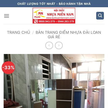
Bỏ
CHẤT LƯỢNG TỐT NHẤT - BẢO HÀNH TẬN NHÀ
qua
nội
dung
TRANG CHỦ
/
BÀN TRANG ĐIỂM NHỰA ĐÀI LOAN
GIÁ RẺ
-33%