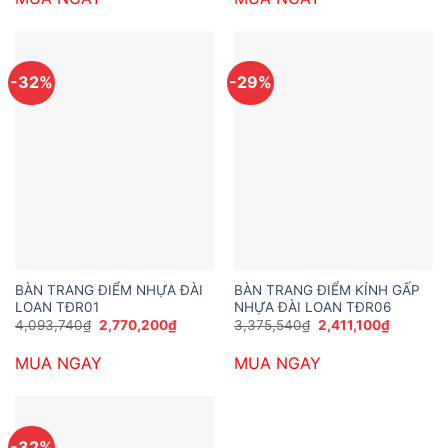
1,050,000₫.
1,949,40
-32%
-29%
BÀN TRANG ĐIỂM NHỰA ĐÀI
BÀN TRANG ĐIỂM KÍNH GẤP
LOAN TĐR01
NHỰA ĐÀI LOAN TĐR06
Giá
Giá
Giá
Giá
4,093,740
₫
2,770,200
₫
3,375,540
₫
2,411,100
₫
gốc
hiện
gốc
hiện
là:
tại
là:
tại
MUA NGAY
MUA NGAY
4,093,740₫.
là:
3,375,540₫.
là:
2,770,200₫.
2,411,100
-32%