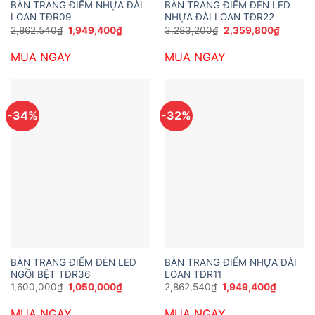
BÀN TRANG ĐIỂM NHỰA ĐÀI
BÀN TRANG ĐIỂM ĐÈN LED
LOAN TĐR09
NHỰA ĐÀI LOAN TĐR22
Giá
Giá
Giá
Giá
2,862,540
₫
1,949,400
₫
3,283,200
₫
2,359,800
₫
gốc
hiện
gốc
hiện
là:
tại
là:
tại
MUA NGAY
MUA NGAY
2,862,540₫.
là:
3,283,200₫.
là:
1,949,400₫.
2,359,8
-34%
-32%
BÀN TRANG ĐIỂM ĐÈN LED
BÀN TRANG ĐIỂM NHỰA ĐÀI
NGỒI BỆT TĐR36
LOAN TĐR11
Giá
Giá
Giá
Giá
1,600,000
₫
1,050,000
₫
2,862,540
₫
1,949,400
₫
gốc
hiện
gốc
hiện
là:
tại
là:
tại
MUA NGAY
MUA NGAY
1,600,000₫.
là:
2,862,540₫.
là: