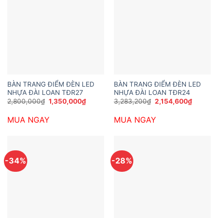
BÀN TRANG ĐIỂM ĐÈN LED
BÀN TRANG ĐIỂM ĐÈN LED
NHỰA ĐÀI LOAN TĐR27
NHỰA ĐÀI LOAN TĐR24
Giá
Giá
Giá
Giá
2,800,000
₫
1,350,000
₫
3,283,200
₫
2,154,600
₫
gốc
hiện
gốc
hiện
là:
tại
là:
tại
MUA NGAY
MUA NGAY
2,800,000₫.
là:
3,283,200₫.
là:
1,350,000₫.
2,154,6
-34%
-28%