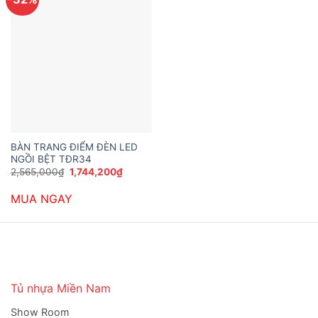
BÀN TRANG ĐIỂM ĐÈN LED
NGỒI BỆT TĐR34
Giá
Giá
2,565,000
₫
1,744,200
₫
gốc
hiện
là:
tại
MUA NGAY
2,565,000₫.
là:
1,744,200₫.
Tủ nhựa Miền Nam
Show Room