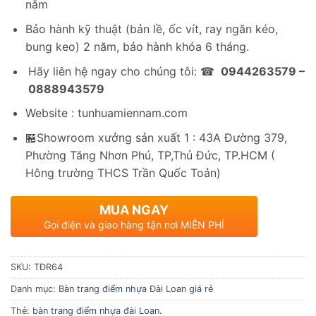
năm
Bảo hành kỹ thuật (bản lề, ốc vít, ray ngăn kéo,
bung keo) 2 năm, bảo hành khóa 6 tháng.
Hãy liên hệ ngay cho chúng tôi: ☎
0944263579 –
0888943579
Website : tunhuamiennam.com
🏪Showroom xưởng sản xuất 1 : 43A Đường 379,
Phường Tăng Nhơn Phú, TP,Thủ Đức, TP.HCM (
Hông trường THCS Trần Quốc Toản)
MUA NGAY
Gọi điện và giao hàng tận nơi MIỄN PHÍ
SKU:
TĐR64
Danh mục:
Bàn trang điểm nhựa Đài Loan giá rẻ
Thẻ:
bàn trang điểm nhựa đài Loan.