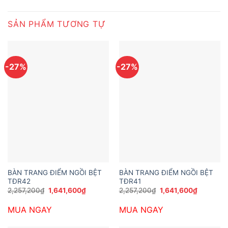
SẢN PHẨM TƯƠNG TỰ
-27%
-27%
BÀN TRANG ĐIỂM NGỒI BỆT
BÀN TRANG ĐIỂM NGỒI BỆT
TĐR42
TĐR41
Giá
Giá
Giá
Giá
2,257,200
₫
1,641,600
₫
2,257,200
₫
1,641,600
₫
gốc
hiện
gốc
hiện
là:
tại
là:
tại
MUA NGAY
MUA NGAY
2,257,200₫.
là:
2,257,200₫.
là:
1,641,600₫.
1,641,600