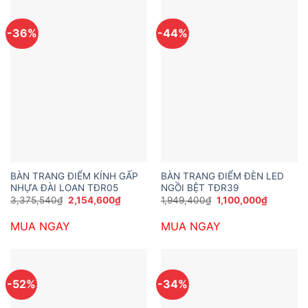
-36%
-44%
BÀN TRANG ĐIỂM KÍNH GẤP
BÀN TRANG ĐIỂM ĐÈN LED
NHỰA ĐÀI LOAN TĐR05
NGỒI BỆT TĐR39
Giá
Giá
Giá
Giá
3,375,540
₫
2,154,600
₫
1,949,400
₫
1,100,000
₫
gốc
hiện
gốc
hiện
là:
tại
là:
tại
MUA NGAY
MUA NGAY
3,375,540₫.
là:
1,949,400₫.
là:
2,154,600₫.
1,100,00
-52%
-34%