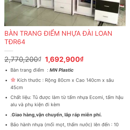
BÀN TRANG ĐIỂM NHỰA ĐÀI LOAN
TĐR64
Giá
Giá
2,770,200
1,692,900
₫
₫
gốc
hiện
Bàn trang điểm :
MN Plastic
là:
tại
2,770,200₫.
là:
Kích thước : Rộng 80cm x Cao 140cm x sâu
1,692,900₫.
45cm
Chất liệu: Tủ được làm từ tấm nhựa Ecomi, tấm hậu
alu và phụ kiện đi kèm
.
Giao hàng,vận chuyển, lắp ráp miễn phí.
Bảo hành nhựa (mối mọt, thấm nước) lên đến : 10