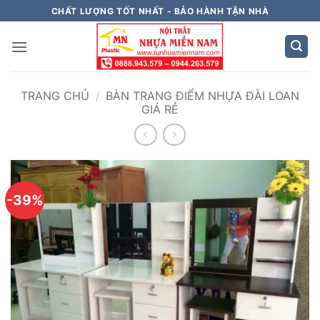
Bỏ
CHẤT LƯỢNG TỐT NHẤT - BẢO HÀNH TẬN NHÀ
qua
nội
dung
TRANG CHỦ
/
BÀN TRANG ĐIỂM NHỰA ĐÀI LOAN
GIÁ RẺ
-39%