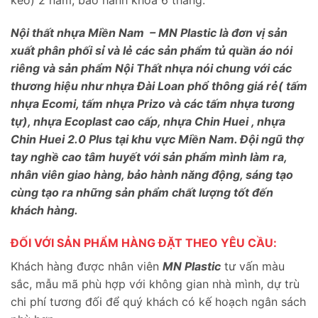
keo) 2 năm, bảo hành khóa 6 tháng.
Nội thất nhựa Miền Nam – MN Plastic là đơn vị sản
xuất phân phối sỉ và lẻ các sản phẩm tủ quần áo nói
riêng và sản phẩm Nội Thất nhựa nói chung với các
thương hiệu như nhựa Đài Loan phổ thông giá rẻ( tấm
nhựa Ecomi, tấm nhựa Prizo và các tấm nhựa tương
tự), nhựa Ecoplast cao cấp, nhựa Chin Huei , nhựa
Chin Huei 2.0 Plus tại khu vực Miền Nam. Đội ngũ thợ
tay nghề cao tâm huyết với sản phẩm mình làm ra,
nhân viên giao hàng, bảo hành năng động, sáng tạo
cùng tạo ra những sản phẩm chất lượng tốt đến
khách hàng.
ĐỐI VỚI SẢN PHẨM HÀNG ĐẶT THEO YÊU CẦU:
Khách hàng được nhân viên
MN Plastic
tư vấn màu
sắc, mẫu mã phù hợp với không gian nhà mình, dự trù
chi phí tương đối để quý khách có kế hoạch ngân sách