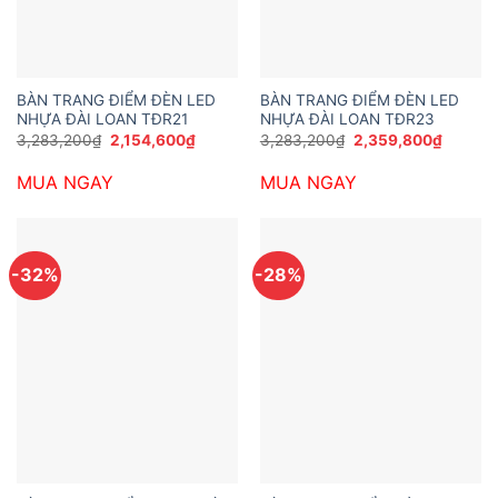
BÀN TRANG ĐIỂM ĐÈN LED
BÀN TRANG ĐIỂM ĐÈN LED
NHỰA ĐÀI LOAN TĐR21
NHỰA ĐÀI LOAN TĐR23
Giá
Giá
Giá
Giá
3,283,200
₫
2,154,600
₫
3,283,200
₫
2,359,800
₫
gốc
hiện
gốc
hiện
là:
tại
là:
tại
MUA NGAY
MUA NGAY
3,283,200₫.
là:
3,283,200₫.
là:
2,154,600₫.
2,359,8
-32%
-28%