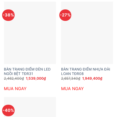
-38%
-27%
BÀN TRANG ĐIỂM ĐÈN LED
BÀN TRANG ĐIỂM NHỰA ĐÀI
NGỒI BỆT TĐR31
LOAN TĐR08
Giá
Giá
Giá
Giá
2,462,400
₫
1,539,000
₫
2,657,340
₫
1,949,400
₫
gốc
hiện
gốc
hiện
là:
tại
là:
tại
MUA NGAY
MUA NGAY
2,462,400₫.
là:
2,657,340₫.
là:
1,539,000₫.
1,949,40
-40%