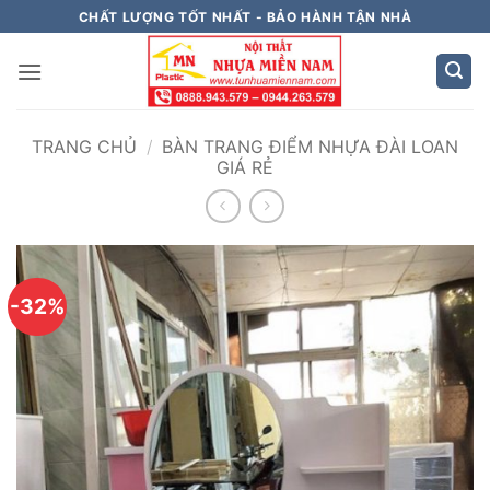
Bỏ
CHẤT LƯỢNG TỐT NHẤT - BẢO HÀNH TẬN NHÀ
qua
nội
dung
TRANG CHỦ
/
BÀN TRANG ĐIỂM NHỰA ĐÀI LOAN
GIÁ RẺ
-32%