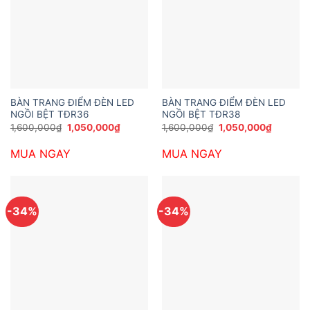
BÀN TRANG ĐIỂM ĐÈN LED
BÀN TRANG ĐIỂM ĐÈN LED
NGỒI BỆT TĐR36
NGỒI BỆT TĐR38
Giá
Giá
Giá
Giá
1,600,000
₫
1,050,000
₫
1,600,000
₫
1,050,000
₫
gốc
hiện
gốc
hiện
là:
tại
là:
tại
MUA NGAY
MUA NGAY
1,600,000₫.
là:
1,600,000₫.
là:
1,050,000₫.
1,050,0
-34%
-34%