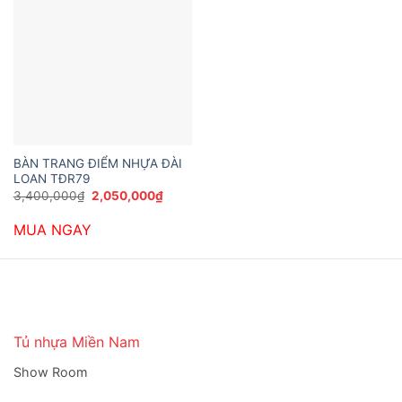
BÀN TRANG ĐIỂM NHỰA ĐÀI
LOAN TĐR79
Giá
Giá
3,400,000
₫
2,050,000
₫
gốc
hiện
là:
tại
MUA NGAY
3,400,000₫.
là:
2,050,000₫.
Tủ nhựa Miền Nam
Show Room