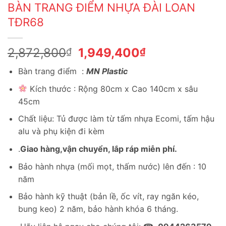
BÀN TRANG ĐIỂM NHỰA ĐÀI LOAN
TĐR68
Giá
Giá
2,872,800
1,949,400
₫
₫
gốc
hiện
Bàn trang điểm :
MN Plastic
là:
tại
2,872,800₫.
là:
Kích thước : Rộng 80cm x Cao 140cm x sâu
1,949,400₫.
45cm
Chất liệu: Tủ được làm từ tấm nhựa Ecomi, tấm hậu
alu và phụ kiện đi kèm
.
Giao hàng,vận chuyển, lắp ráp miễn phí.
Bảo hành nhựa (mối mọt, thấm nước) lên đến : 10
năm
Bảo hành kỹ thuật (bản lề, ốc vít, ray ngăn kéo,
bung keo) 2 năm, bảo hành khóa 6 tháng.