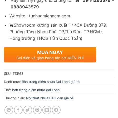
Hãy liên hệ ngay cho chúng tôi: ☎
0944263579 –
0888943579
Website : tunhuamiennam.com
🏪Showroom xưởng sản xuất 1 : 43A Đường 379,
Phường Tăng Nhơn Phú, TP,Thủ Đức, TP.HCM (
Hông trường THCS Trần Quốc Toản)
MUA NGAY
Gọi điện và giao hàng tận nơi MIỄN PHÍ
SKU:
TĐR68
Danh mục:
Bàn trang điểm nhựa Đài Loan giá rẻ
Thẻ:
bàn trang điểm nhựa đài Loan.
Thương hiệu:
Nội thất nhựa Đài Loan giá rẻ