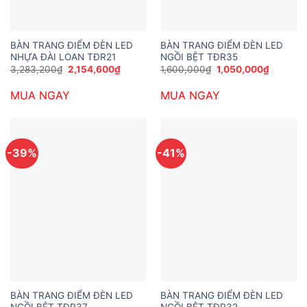
BÀN TRANG ĐIỂM ĐÈN LED
BÀN TRANG ĐIỂM ĐÈN LED
NHỰA ĐÀI LOAN TĐR21
NGỒI BỆT TĐR35
Giá
Giá
Giá
Giá
3,283,200
₫
2,154,600
₫
1,600,000
₫
1,050,000
₫
gốc
hiện
gốc
hiện
là:
tại
là:
tại
MUA NGAY
MUA NGAY
3,283,200₫.
là:
1,600,000₫.
là:
2,154,600₫.
1,050,0
-39%
-41%
BÀN TRANG ĐIỂM ĐÈN LED
BÀN TRANG ĐIỂM ĐÈN LED
NGỒI BỆT TĐR37
NGỒI BỆT TĐR32