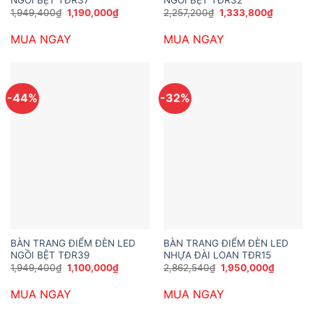
Giá
Giá
Giá
Giá
1,949,400
₫
1,190,000
₫
2,257,200
₫
1,333,800
₫
gốc
hiện
gốc
hiện
là:
tại
là:
tại
MUA NGAY
MUA NGAY
1,949,400₫.
là:
2,257,200₫.
là:
1,190,000₫.
1,333,80
-44%
-32%
BÀN TRANG ĐIỂM ĐÈN LED
BÀN TRANG ĐIỂM ĐÈN LED
NGỒI BỆT TĐR39
NHỰA ĐÀI LOAN TĐR15
Giá
Giá
Giá
Giá
1,949,400
₫
1,100,000
₫
2,862,540
₫
1,950,000
₫
gốc
hiện
gốc
hiện
là:
tại
là:
tại
MUA NGAY
MUA NGAY
1,949,400₫.
là:
2,862,540₫.
là:
1,100,000₫.
1,950,00