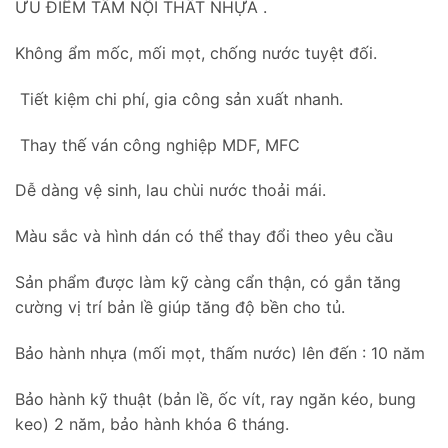
ƯU ĐIỂM TẤM NỘI THẤT NHỰA .
Không ẩm mốc, mối mọt, chống nước tuyệt đối.
Tiết kiệm chi phí, gia công sản xuất nhanh.
Thay thế ván công nghiệp MDF, MFC
Dễ dàng vệ sinh, lau chùi nước thoải mái.
Màu sắc và hình dán có thể thay đổi theo yêu cầu
Sản phẩm được làm kỹ càng cẩn thận, có gắn tăng
cường vị trí bản lề giúp tăng độ bền cho tủ.
Bảo hành nhựa (mối mọt, thấm nước) lên đến : 10 năm
Bảo hành kỹ thuật (bản lề, ốc vít, ray ngăn kéo, bung
keo) 2 năm, bảo hành khóa 6 tháng.