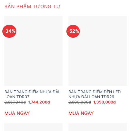
SẢN PHẨM TƯƠNG TỰ
-34%
-52%
BÀN TRANG ĐIỂM NHỰA ĐÀI
BÀN TRANG ĐIỂM ĐÈN LED
LOAN TĐR07
NHỰA ĐÀI LOAN TĐR26
Giá
Giá
Giá
Giá
2,657,340
₫
1,744,200
₫
2,800,000
₫
1,350,000
₫
gốc
hiện
gốc
hiện
là:
tại
là:
tại
MUA NGAY
MUA NGAY
2,657,340₫.
là:
2,800,000₫.
là:
1,744,200₫.
1,350,0