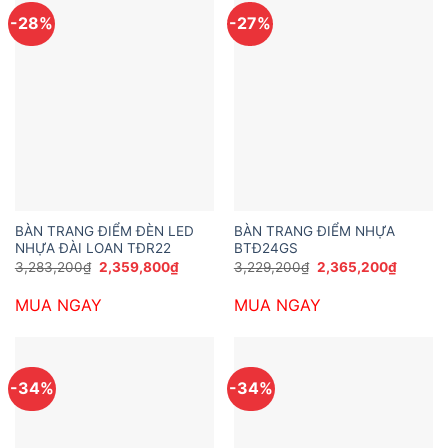
-28%
-27%
BÀN TRANG ĐIỂM ĐÈN LED
BÀN TRANG ĐIỂM NHỰA
NHỰA ĐÀI LOAN TĐR22
BTĐ24GS
Giá
Giá
Giá
Giá
3,283,200
₫
2,359,800
₫
3,229,200
₫
2,365,200
₫
gốc
hiện
gốc
hiện
là:
tại
là:
tại
MUA NGAY
MUA NGAY
3,283,200₫.
là:
3,229,200₫.
là:
2,359,800₫.
2,365,2
-34%
-34%