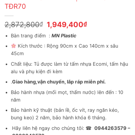
TĐR70
Giá
Giá
2,872,800
1,949,400
₫
₫
gốc
hiện
Bàn trang điểm :
MN Plastic
là:
tại
2,872,800₫.
là:
Kích thước : Rộng 90cm x Cao 140cm x sâu
1,949,400₫.
45cm
Chất liệu: Tủ được làm từ tấm nhựa Ecomi, tấm hậu
alu và phụ kiện đi kèm
.
Giao hàng,vận chuyển, lắp ráp miễn phí.
Bảo hành nhựa (mối mọt, thấm nước) lên đến : 10
năm
Bảo hành kỹ thuật (bản lề, ốc vít, ray ngăn kéo,
bung keo) 2 năm, bảo hành khóa 6 tháng.
Hãy liên hệ ngay cho chúng tôi: ☎
0944263579 –