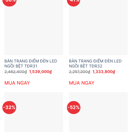
BÀN TRANG ĐIỂM ĐÈN LED
BÀN TRANG ĐIỂM ĐÈN LED
NGỒI BỆT TĐR31
NGỒI BỆT TĐR32
Giá
Giá
Giá
Giá
2,462,400
₫
1,539,000
₫
2,257,200
₫
1,333,800
₫
gốc
hiện
gốc
hiện
là:
tại
là:
tại
MUA NGAY
MUA NGAY
2,462,400₫.
là:
2,257,200₫.
là:
1,539,000₫.
1,333,80
-32%
-52%