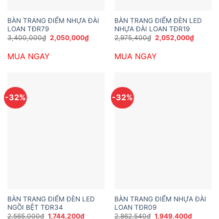
BÀN TRANG ĐIỂM NHỰA ĐÀI
BÀN TRANG ĐIỂM ĐÈN LED
LOAN TĐR79
NHỰA ĐÀI LOAN TĐR19
Giá
Giá
Giá
Giá
3,400,000
₫
2,050,000
₫
2,975,400
₫
2,052,000
₫
gốc
hiện
gốc
hiện
là:
tại
là:
tại
MUA NGAY
MUA NGAY
3,400,000₫.
là:
2,975,400₫.
là:
2,050,000₫.
2,052,0
-32%
-32%
BÀN TRANG ĐIỂM ĐÈN LED
BÀN TRANG ĐIỂM NHỰA ĐÀI
NGỒI BỆT TĐR34
LOAN TĐR09
Giá
Giá
Giá
Giá
2,565,000
₫
1,744,200
₫
2,862,540
₫
1,949,400
₫