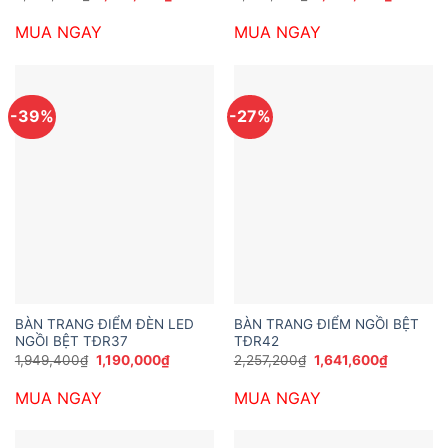
gốc
hiện
gốc
hiện
là:
tại
là:
tại
MUA NGAY
MUA NGAY
2,565,000₫.
là:
2,862,540₫.
là:
1,744,200₫.
1,949,40
-39%
-27%
BÀN TRANG ĐIỂM ĐÈN LED
BÀN TRANG ĐIỂM NGỒI BỆT
NGỒI BỆT TĐR37
TĐR42
Giá
Giá
Giá
Giá
1,949,400
₫
1,190,000
₫
2,257,200
₫
1,641,600
₫
gốc
hiện
gốc
hiện
là:
tại
là:
tại
MUA NGAY
MUA NGAY
1,949,400₫.
là:
2,257,200₫.
là:
1,190,000₫.
1,641,600