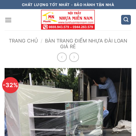
Bỏ
CHẤT LƯỢNG TỐT NHẤT - BẢO HÀNH TẬN NHÀ
qua
nội
dung
TRANG CHỦ
/
BÀN TRANG ĐIỂM NHỰA ĐÀI LOAN
GIÁ RẺ
-32%