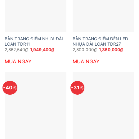
BÀN TRANG ĐIỂM NHỰA ĐÀI
BÀN TRANG ĐIỂM ĐÈN LED
LOAN TĐR11
NHỰA ĐÀI LOAN TĐR27
Giá
Giá
Giá
Giá
2,862,540
₫
1,949,400
₫
2,800,000
₫
1,350,000
₫
gốc
hiện
gốc
hiện
là:
tại
là:
tại
MUA NGAY
MUA NGAY
2,862,540₫.
là:
2,800,000₫.
là:
1,949,400₫.
1,350,0
-40%
-31%