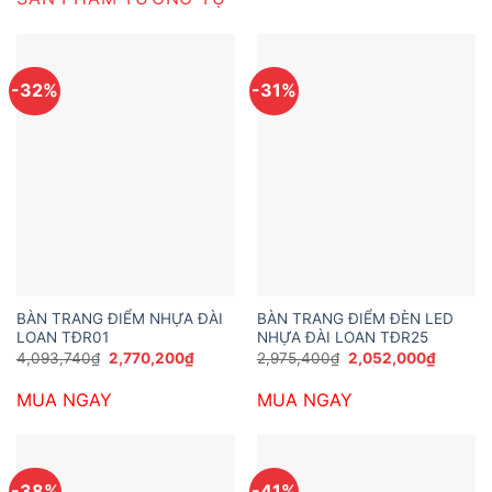
-32%
-31%
BÀN TRANG ĐIỂM NHỰA ĐÀI
BÀN TRANG ĐIỂM ĐÈN LED
LOAN TĐR01
NHỰA ĐÀI LOAN TĐR25
Giá
Giá
Giá
Giá
4,093,740
₫
2,770,200
₫
2,975,400
₫
2,052,000
₫
gốc
hiện
gốc
hiện
là:
tại
là:
tại
MUA NGAY
MUA NGAY
4,093,740₫.
là:
2,975,400₫.
là:
2,770,200₫.
2,052,0
-38%
-41%