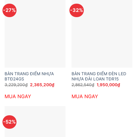
-27%
-32%
BÀN TRANG ĐIỂM NHỰA
BÀN TRANG ĐIỂM ĐÈN LED
BTĐ24GS
NHỰA ĐÀI LOAN TĐR15
Giá
Giá
Giá
Giá
3,229,200
₫
2,365,200
₫
2,862,540
₫
1,950,000
₫
gốc
hiện
gốc
hiện
là:
tại
là:
tại
MUA NGAY
MUA NGAY
3,229,200₫.
là:
2,862,540₫.
là:
2,365,200₫.
1,950,00
-52%