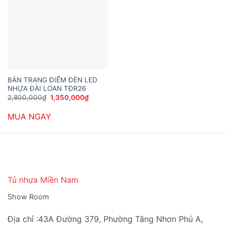
BÀN TRANG ĐIỂM ĐÈN LED
NHỰA ĐÀI LOAN TĐR26
Giá
Giá
2,800,000
₫
1,350,000
₫
gốc
hiện
là:
tại
MUA NGAY
2,800,000₫.
là:
1,350,000₫.
Tủ nhựa Miền Nam
Show Room
Địa chỉ :43A Đường 379, Phường Tăng Nhơn Phú A,