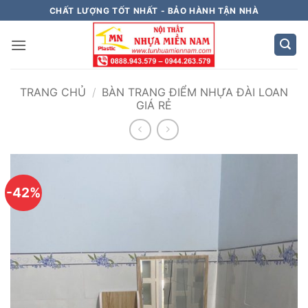
Bỏ
CHẤT LƯỢNG TỐT NHẤT - BẢO HÀNH TẬN NHÀ
qua
nội
dung
TRANG CHỦ
/
BÀN TRANG ĐIỂM NHỰA ĐÀI LOAN
GIÁ RẺ
-42%