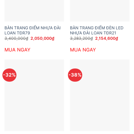
BÀN TRANG ĐIỂM NHỰA ĐÀI
BÀN TRANG ĐIỂM ĐÈN LED
LOAN TĐR79
NHỰA ĐÀI LOAN TĐR21
Giá
Giá
Giá
Giá
3,400,000
₫
2,050,000
₫
3,283,200
₫
2,154,600
₫
gốc
hiện
gốc
hiện
là:
tại
là:
tại
MUA NGAY
MUA NGAY
3,400,000₫.
là:
3,283,200₫.
là:
2,050,000₫.
2,154,6
-32%
-38%