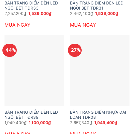
BÀN TRANG ĐIỂM ĐÈN LED
BÀN TRANG ĐIỂM ĐÈN LED
NGỒI BỆT TĐR33
NGỒI BỆT TĐR31
Giá
Giá
Giá
Giá
2,257,200
₫
1,539,000
₫
2,462,400
₫
1,539,000
₫
gốc
hiện
gốc
hiện
là:
tại
là:
tại
MUA NGAY
MUA NGAY
2,257,200₫.
là:
2,462,400₫.
là:
1,539,000₫.
1,539,0
-44%
-27%
BÀN TRANG ĐIỂM ĐÈN LED
BÀN TRANG ĐIỂM NHỰA ĐÀI
NGỒI BỆT TĐR39
LOAN TĐR08
Giá
Giá
Giá
Giá
1,949,400
₫
1,100,000
₫
2,657,340
₫
1,949,400
₫
gốc
hiện
gốc
hiện
là:
tại
là:
tại