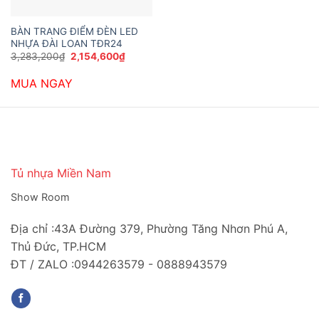
BÀN TRANG ĐIỂM ĐÈN LED
NHỰA ĐÀI LOAN TĐR24
Giá
Giá
3,283,200
₫
2,154,600
₫
gốc
hiện
là:
tại
MUA NGAY
3,283,200₫.
là:
2,154,600₫.
Tủ nhựa Miền Nam
Show Room
Địa chỉ :43A Đường 379, Phường Tăng Nhơn Phú A,
Thủ Đức, TP.HCM
ĐT / ZALO :0944263579 - 0888943579