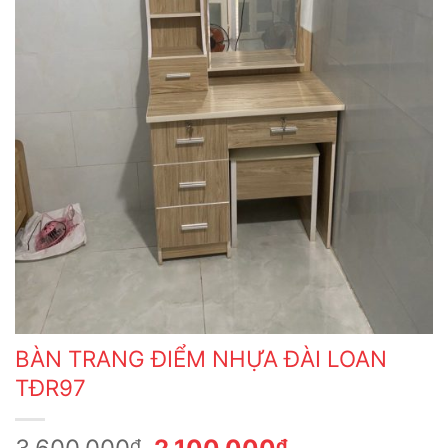
BÀN TRANG ĐIỂM NHỰA ĐÀI LOAN
TĐR97
Giá
Giá
₫
₫