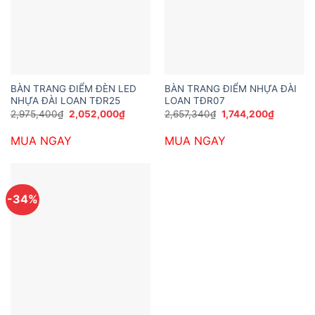
BÀN TRANG ĐIỂM ĐÈN LED
BÀN TRANG ĐIỂM NHỰA ĐÀI
NHỰA ĐÀI LOAN TĐR25
LOAN TĐR07
Giá
Giá
Giá
Giá
2,975,400
₫
2,052,000
₫
2,657,340
₫
1,744,200
₫
gốc
hiện
gốc
hiện
là:
tại
là:
tại
MUA NGAY
MUA NGAY
2,975,400₫.
là:
2,657,340₫.
là:
2,052,000₫.
1,744,20
-34%