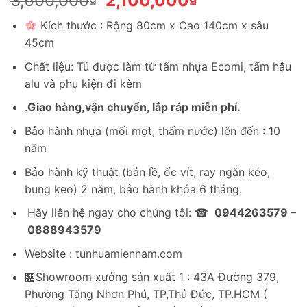
3,600,000
2,100,000
gốc
hiện
Kích thước : Rộng 80cm x Cao 140cm x sâu
là:
tại
45cm
3,600,000₫.
là:
2,100,000₫.
Chất liệu: Tủ được làm từ tấm nhựa Ecomi, tấm hậu
alu và phụ kiện đi kèm
.
Giao hàng,vận chuyển, lắp ráp miễn phí.
Bảo hành nhựa (mối mọt, thấm nước) lên đến : 10
năm
Bảo hành kỹ thuật (bản lề, ốc vít, ray ngăn kéo,
bung keo) 2 năm, bảo hành khóa 6 tháng.
Hãy liên hệ ngay cho chúng tôi: ☎
0944263579 –
0888943579
Website : tunhuamiennam.com
🏪Showroom xưởng sản xuất 1 : 43A Đường 379,
Phường Tăng Nhơn Phú, TP,Thủ Đức, TP.HCM (