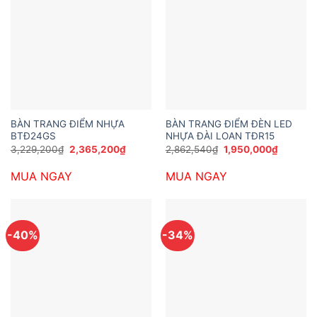
BÀN TRANG ĐIỂM NHỰA
BÀN TRANG ĐIỂM ĐÈN LED
BTĐ24GS
NHỰA ĐÀI LOAN TĐR15
Giá
Giá
Giá
Giá
3,229,200
₫
2,365,200
₫
2,862,540
₫
1,950,000
₫
gốc
hiện
gốc
hiện
là:
tại
là:
tại
MUA NGAY
MUA NGAY
3,229,200₫.
là:
2,862,540₫.
là:
2,365,200₫.
1,950,00
-40%
-34%