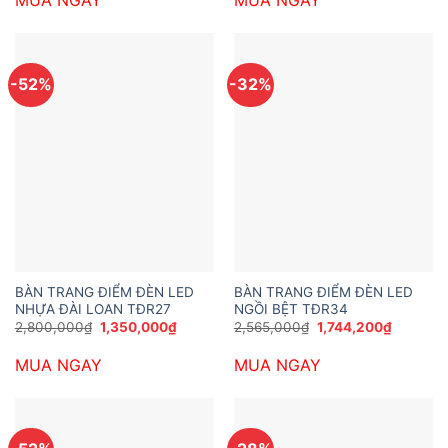
MUA NGAY
MUA NGAY
1,949,400₫.
là:
2,657,340₫.
là:
1,100,000₫.
1,949,40
-52%
-32%
BÀN TRANG ĐIỂM ĐÈN LED
BÀN TRANG ĐIỂM ĐÈN LED
NHỰA ĐÀI LOAN TĐR27
NGỒI BỆT TĐR34
Giá
Giá
Giá
Giá
2,800,000
₫
1,350,000
₫
2,565,000
₫
1,744,200
₫
gốc
hiện
gốc
hiện
là:
tại
là:
tại
MUA NGAY
MUA NGAY
2,800,000₫.
là:
2,565,000₫.
là:
1,350,000₫.
1,744,20