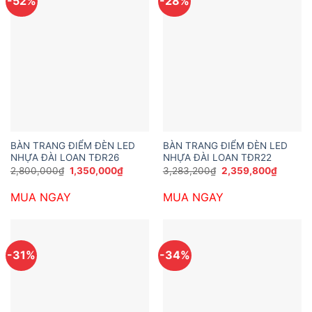
-52%
-28%
BÀN TRANG ĐIỂM ĐÈN LED
BÀN TRANG ĐIỂM ĐÈN LED
NHỰA ĐÀI LOAN TĐR26
NHỰA ĐÀI LOAN TĐR22
Giá
Giá
Giá
Giá
2,800,000
₫
1,350,000
₫
3,283,200
₫
2,359,800
₫
gốc
hiện
gốc
hiện
là:
tại
là:
tại
MUA NGAY
MUA NGAY
2,800,000₫.
là:
3,283,200₫.
là:
1,350,000₫.
2,359,8
-31%
-34%