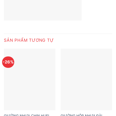
SẢN PHẨM TƯƠNG TỰ
-26%
GIƯỜNG NHỰA CHIN HUEI
GIƯỜNG HỘP NHỰA ĐÀI