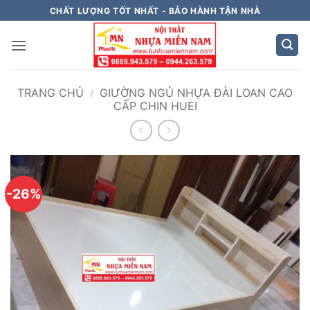
Bỏ
CHẤT LƯỢNG TỐT NHẤT - BẢO HÀNH TẬN NHÀ
qua
nội
dung
TRANG CHỦ
/
GIƯỜNG NGỦ NHỰA ĐÀI LOAN CAO
CẤP CHIN HUEI
-26%