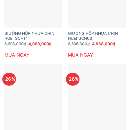
GIƯỜNG HỘP NHỰA CHIN
GIƯỜNG HỘP NHỰA CHIN
HUEI GCH14
HUEI GCH03
Giá
Giá
Giá
Giá
6,696,000
₫
4,968,000
₫
6,696,000
₫
4,968,000
₫
gốc
hiện
gốc
hiện
là:
tại
là:
tại
MUA NGAY
MUA NGAY
6,696,000₫.
là:
6,696,000₫.
là:
4,968,000₫.
4,968,0
-26%
-26%