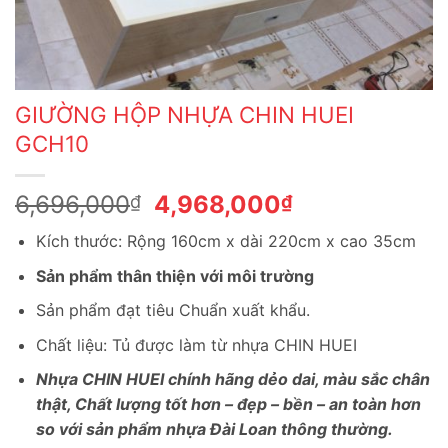
GIƯỜNG HỘP NHỰA CHIN HUEI
GCH10
Giá
Giá
6,696,000
4,968,000
₫
₫
gốc
hiện
Kích thước: Rộng 160cm x dài 220cm x cao 35cm
là:
tại
6,696,000₫.
là:
Sản phẩm thân thiện với môi trường
4,968,000₫.
Sản phẩm đạt tiêu Chuẩn xuất khẩu.
Chất liệu: Tủ được làm từ nhựa CHIN HUEI
Nhựa CHIN HUEI chính hãng dẻo dai, màu sắc chân
thật, Chất lượng tốt hơn – đẹp – bền – an toàn hơn
so với sản phẩm nhựa Đài Loan thông thường.