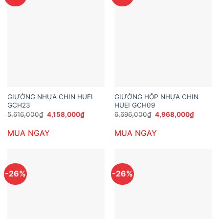
GIƯỜNG NHỰA CHIN HUEI
GIƯỜNG HỘP NHỰA CHIN
GCH23
HUEI GCH09
Giá
Giá
Giá
Giá
5,616,000
₫
4,158,000
₫
6,696,000
₫
4,968,000
₫
gốc
hiện
gốc
hiện
là:
tại
là:
tại
MUA NGAY
MUA NGAY
5,616,000₫.
là:
6,696,000₫.
là:
4,158,000₫.
4,968,0
-26%
-26%