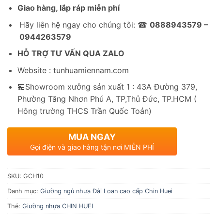
Giao hàng, lắp ráp miễn phí
Hãy liên hệ ngay cho chúng tôi: ☎
0888943579 –
0944263579
HỖ TRỢ TƯ VẤN QUA ZALO
Website : tunhuamiennam.com
🏪Showroom xưởng sản xuất 1 : 43A Đường 379,
Phường Tăng Nhơn Phú A, TP,Thủ Đức, TP.HCM (
Hông trường THCS Trần Quốc Toản)
MUA NGAY
Gọi điện và giao hàng tận nơi MIỄN PHÍ
SKU:
GCH10
Danh mục:
Giường ngủ nhựa Đài Loan cao cấp Chin Huei
Thẻ:
Giường nhựa CHIN HUEI