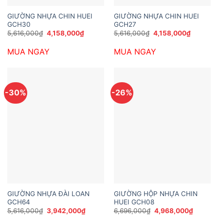
GIƯỜNG NHỰA CHIN HUEI
GIƯỜNG NHỰA CHIN HUEI
GCH30
GCH27
Giá
Giá
Giá
Giá
5,616,000
₫
4,158,000
₫
5,616,000
₫
4,158,000
₫
gốc
hiện
gốc
hiện
là:
tại
là:
tại
MUA NGAY
MUA NGAY
5,616,000₫.
là:
5,616,000₫.
là:
4,158,000₫.
4,158,00
-30%
-26%
GIƯỜNG NHỰA ĐÀI LOAN
GIƯỜNG HỘP NHỰA CHIN
GCH64
HUEI GCH08
Giá
Giá
Giá
Giá
5,616,000
₫
3,942,000
₫
6,696,000
₫
4,968,000
₫
gốc
hiện
gốc
hiện