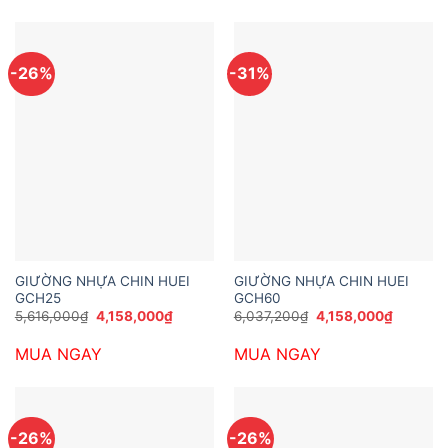
4,158,000₫.
5,184,00
-26%
-31%
GIƯỜNG NHỰA CHIN HUEI
GIƯỜNG NHỰA CHIN HUEI
GCH25
GCH60
Giá
Giá
Giá
Giá
5,616,000
₫
4,158,000
₫
6,037,200
₫
4,158,000
₫
gốc
hiện
gốc
hiện
là:
tại
là:
tại
MUA NGAY
MUA NGAY
5,616,000₫.
là:
6,037,200₫.
là:
4,158,000₫.
4,158,00
-26%
-26%