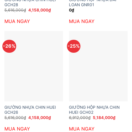
GCH28
LOAN GNR01
Giá
Giá
5,616,000
₫
4,158,000
₫
0
₫
gốc
hiện
là:
tại
MUA NGAY
MUA NGAY
5,616,000₫.
là:
4,158,000₫.
-26%
-25%
GIƯỜNG NHỰA CHIN HUEI
GIƯỜNG HỘP NHỰA CHIN
GCH26
HUEI GCH02
Giá
Giá
Giá
Giá
5,616,000
₫
4,158,000
₫
6,912,000
₫
5,184,000
₫
gốc
hiện
gốc
hiện
là:
tại
là:
tại
MUA NGAY
MUA NGAY
5,616,000₫.
là:
6,912,000₫.
là: