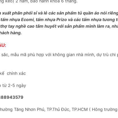
bung keo) 2 năm, bảo hành khóa 6 tháng.
n xuất phân phối sỉ và lẻ các sản phẩm tủ quần áo nói riê
 tấm nhựa Ecomi, tấm nhựa Prizo và các tấm nhựa tương tự
 thợ tay nghề cao tâm huyết với sản phẩm mình làm ra, nh
khách hàng.
ẦU:
sắc, mẫu mã phù hợp với không gian nhà mình, dự trù chi 
 kế chính xác
o từ 2-5 ngày
888943579
Phường Tăng Nhơn Phú, TP.Thủ Đức, TP.HCM ( Hông trườn