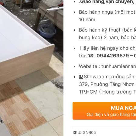
.
Giao hàng,vận chuyển, l
Bảo hành nhựa (mối mọt,
10 năm
Bảo hành kỹ thuật (bản lề
bung keo) 2 năm, bảo hà
Hãy liên hệ ngay cho c
tôi: ☎
0944263579 –
Website : tunhuamienna
🏪Showroom xưởng sản x
379, Phường Tăng Nhơn 
TP.HCM ( Hông trường 
MUA NG
Gọi điện và giao hàng tậ
SKU:
GNR05