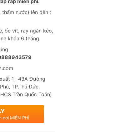
ắp ráp miễn phí.
 thấm nước) lên đến :
, ốc vít, ray ngăn kéo,
nh khóa 6 tháng.
húng
0888943579
m.com
uất 1 : 43A Đường
Phú, TP,Thủ Đức,
THCS Trần Quốc Toản)
AY
n nơi MIỄN PHÍ