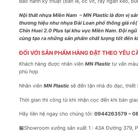
Bảo hành kỹ thuật (bản lề, ốc vít, ray ngăn kéo, 
Nội thất nhựa Miền Nam – MN Plastic là đơn vị sả
thương hiệu như nhựa Đài Loan phổ thông giá rẻ(
Chin Huei 2.0 Plus tại khu vực Miền Nam. Đội ngũ
cùng tạo ra những sản phẩm chất lượng tốt đến 
ĐỐI VỚI SẢN PHẨM HÀNG ĐẶT THEO YÊU C
Khách hàng được nhân viên
MN Plastic
tư vấn màu 
phù hợp
Nhân viên
MN Plastic
sẽ đến tận nhà đo đạc, thiết
Thời gian thi công từ khi nhận cọc đến khi bàn gia
Hãy liên hệ ngay cho chúng tôi:
0944263579 –
0
🏪Showroom xưởng sản xuất 1 : 43A Đường 379, 