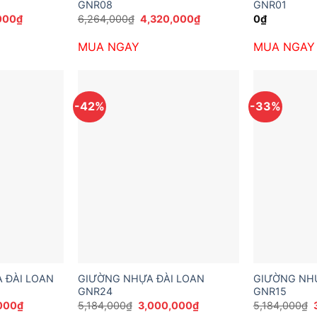
GNR08
GNR01
Giá
Giá
Giá
000
₫
6,264,000
₫
4,320,000
₫
0
₫
hiện
gốc
hiện
tại
là:
tại
MUA NGAY
MUA NGAY
00₫.
là:
6,264,000₫.
là:
3,456,000₫.
4,320,000₫.
-42%
-33%
 ĐÀI LOAN
GIƯỜNG NHỰA ĐÀI LOAN
GIƯỜNG NHỰ
GNR24
GNR15
Giá
Giá
Giá
000
₫
5,184,000
₫
3,000,000
₫
5,184,000
₫
hiện
gốc
hiện