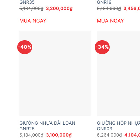
GNR35
GNR19
Giá
Giá
Giá
5,184,000
₫
3,200,000
₫
5,184,000
₫
3,456,
gốc
hiện
gốc
là:
tại
là:
MUA NGAY
MUA NGAY
5,184,000₫.
là:
5,184,0
3,200,000₫.
-40%
-34%
GIƯỜNG NHỰA ĐÀI LOAN
GIƯỜNG HỘP NHỰA
GNR25
GNR03
Giá
Giá
Giá
5,184,000
₫
3,100,000
₫
6,264,000
₫
4,104,
gốc
hiện
gốc