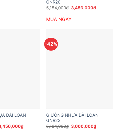
GNR20
Giá
Giá
5,184,000
₫
3,456,000
₫
gốc
hiện
là:
tại
MUA NGAY
5,184,000₫.
là:
3,456,000₫.
-42%
A ĐÀI LOAN
GIƯỜNG NHỰA ĐÀI LOAN
GNR23
Giá
Giá
Giá
Giá
3,456,000
₫
5,184,000
₫
3,000,000
₫
gốc
hiện
gốc
hiện