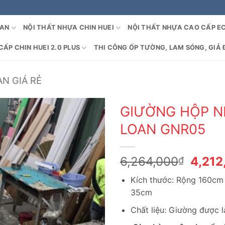
OAN
NỘI THẤT NHỰA CHIN HUEI
NỘI THẤT NHỰA CAO CẤP E
ẤP CHIN HUEI 2.0 PLUS
THI CÔNG ỐP TƯỜNG, LAM SÓNG, GIẢ 
N GIÁ RẺ
GIƯỜNG HỘP N
LOAN GNR05
Giá
6,264,000
4,212
₫
gốc
Kích thước: Rộng 160cm
là:
35cm
6,264
Chất liệu: Giường được 