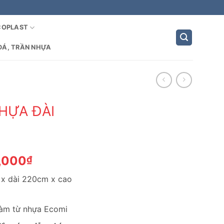
COPLAST
ĐÁ, TRẦN NHỰA
HỰA ĐÀI
Giá
,000
₫
hiện
 x dài 220cm x cao
tại
,000₫.
là:
4,212,000₫.
làm từ nhựa Ecomi