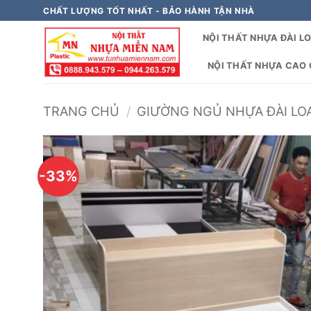
Bỏ
CHẤT LƯỢNG TỐT NHẤT - BẢO HÀNH TẬN NHÀ
qua
NỘI THẤT NHỰA ĐÀI L
nội
dung
NỘI THẤT NHỰA CAO C
TRANG CHỦ
/
GIƯỜNG NGỦ NHỰA ĐÀI LOA
-33%