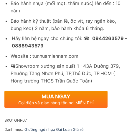
Bảo hành nhựa (mối mọt, thấm nước) lên đến : 10
năm
Bảo hành kỹ thuật (bản lề, ốc vít, ray ngăn kéo,
bung keo) 2 năm, bảo hành khóa 6 tháng.
Hãy liên hệ ngay cho chúng tôi: ☎
0944263579 –
0888943579
Website : tunhuamiennam.com
🏪Showroom xưởng sản xuất 1 : 43A Đường 379,
Phường Tăng Nhơn Phú, TP,Thủ Đức, TP.HCM (
Hông trường THCS Trần Quốc Toản)
MUA NGAY
Gọi điện và giao hàng tận nơi MIỄN PHÍ
SKU:
GNR07
Danh mục:
Giường ngủ nhựa Đài Loan Giá rẻ