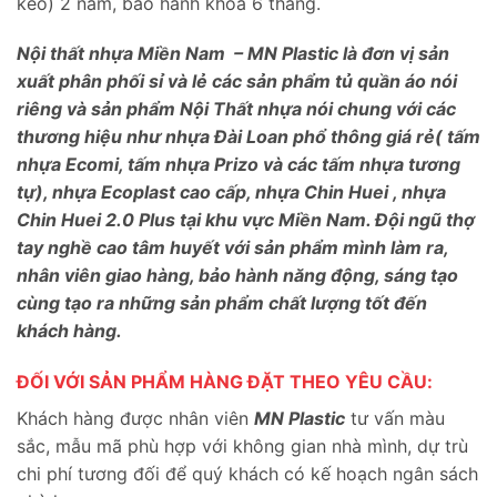
keo) 2 năm, bảo hành khóa 6 tháng.
Nội thất nhựa Miền Nam – MN Plastic là đơn vị sản
xuất phân phối sỉ và lẻ các sản phẩm tủ quần áo nói
riêng và sản phẩm Nội Thất nhựa nói chung với các
thương hiệu như nhựa Đài Loan phổ thông giá rẻ( tấm
nhựa Ecomi, tấm nhựa Prizo và các tấm nhựa tương
tự), nhựa Ecoplast cao cấp, nhựa Chin Huei , nhựa
Chin Huei 2.0 Plus tại khu vực Miền Nam. Đội ngũ thợ
tay nghề cao tâm huyết với sản phẩm mình làm ra,
nhân viên giao hàng, bảo hành năng động, sáng tạo
cùng tạo ra những sản phẩm chất lượng tốt đến
khách hàng.
ĐỐI VỚI SẢN PHẨM HÀNG ĐẶT THEO YÊU CẦU:
Khách hàng được nhân viên
MN Plastic
tư vấn màu
sắc, mẫu mã phù hợp với không gian nhà mình, dự trù
chi phí tương đối để quý khách có kế hoạch ngân sách