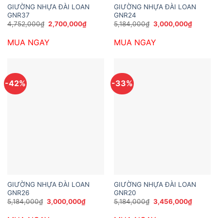
GIƯỜNG NHỰA ĐÀI LOAN
GIƯỜNG NHỰA ĐÀI LOAN
GNR37
GNR24
Giá
Giá
Giá
Giá
4,752,000
₫
2,700,000
₫
5,184,000
₫
3,000,000
₫
gốc
hiện
gốc
hiện
là:
tại
là:
tại
MUA NGAY
MUA NGAY
4,752,000₫.
là:
5,184,000₫.
là:
2,700,000₫.
3,000,0
-42%
-33%
GIƯỜNG NHỰA ĐÀI LOAN
GIƯỜNG NHỰA ĐÀI LOAN
GNR26
GNR20
Giá
Giá
Giá
Giá
5,184,000
₫
3,000,000
₫
5,184,000
₫
3,456,000
₫
gốc
hiện
gốc
hiện
là:
tại
là:
tại