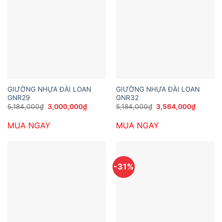
GIƯỜNG NHỰA ĐÀI LOAN
GIƯỜNG NHỰA ĐÀI LOAN
GNR29
GNR32
Giá
Giá
Giá
Giá
5,184,000
₫
3,000,000
₫
5,184,000
₫
3,564,000
₫
gốc
hiện
gốc
hiện
là:
tại
là:
tại
MUA NGAY
MUA NGAY
5,184,000₫.
là:
5,184,000₫.
là:
3,000,000₫.
3,564,0
-31%