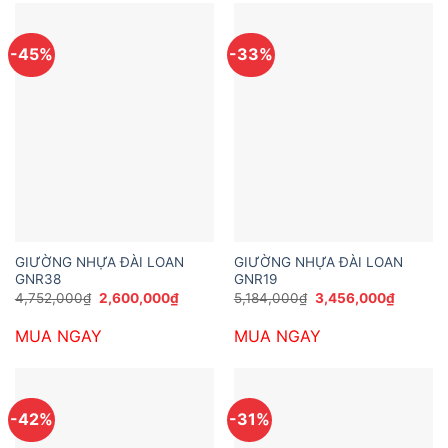
-45%
-33%
GIƯỜNG NHỰA ĐÀI LOAN
GIƯỜNG NHỰA ĐÀI LOAN
GNR38
GNR19
Giá
Giá
Giá
Giá
4,752,000
₫
2,600,000
₫
5,184,000
₫
3,456,000
₫
gốc
hiện
gốc
hiện
là:
tại
là:
tại
MUA NGAY
MUA NGAY
4,752,000₫.
là:
5,184,000₫.
là:
2,600,000₫.
3,456,0
-42%
-31%