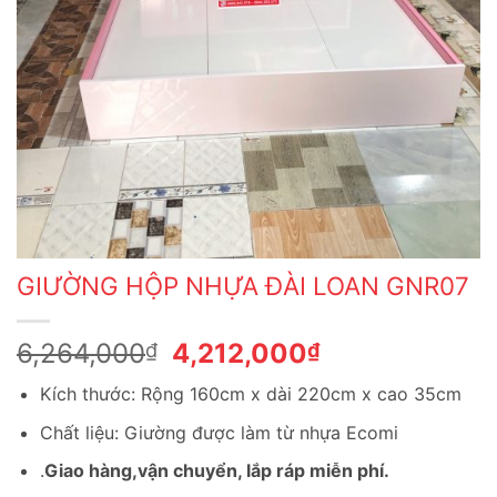
GIƯỜNG HỘP NHỰA ĐÀI LOAN GNR07
Giá
Giá
6,264,000
4,212,000
₫
₫
gốc
hiện
Kích thước: Rộng 160cm x dài 220cm x cao 35cm
là:
tại
6,264,000₫.
là:
Chất liệu: Giường được làm từ nhựa Ecomi
4,212,000₫.
.
Giao hàng,vận chuyển, lắp ráp miễn phí.