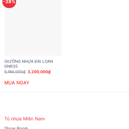
-38%
GIƯỜNG NHỰA ĐÀI LOAN
GNR35
Giá
Giá
5,184,000
₫
3,200,000
₫
gốc
hiện
là:
tại
MUA NGAY
5,184,000₫.
là:
3,200,000₫.
Tủ nhựa Miền Nam
Show Room