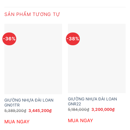
SẢN PHẨM TƯƠNG TỰ
-36%
-38%
GIƯỜNG NHỰA ĐÀI LOAN
GIƯỜNG NHỰA ĐÀI LOAN
GNR22
GN01TR
Giá
Giá
5,184,000
₫
3,200,000
₫
Giá
Giá
5,389,200
₫
3,445,200
₫
gốc
hiện
gốc
hiện
là:
tại
là:
tại
MUA NGAY
5,184,000₫.
là:
MUA NGAY
5,389,200₫.
là:
3,200,0
3,445,200₫.