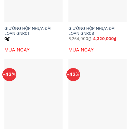
GIƯỜNG HỘP NHỰA ĐÀI
GIƯỜNG HỘP NHỰA ĐÀI
LOAN GNR01
LOAN GNR08
Giá
Giá
0
₫
6,264,000
₫
4,320,000
₫
gốc
hiện
là:
tại
MUA NGAY
MUA NGAY
6,264,000₫.
là:
4,320,
-43%
-42%