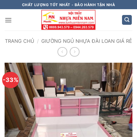
Bỏ
CHẤT LƯỢNG TỐT NHẤT - BẢO HÀNH TẬN NHÀ
qua
nội
dung
TRANG CHỦ
/
GIƯỜNG NGỦ NHỰA ĐÀI LOAN GIÁ RẺ
-33%