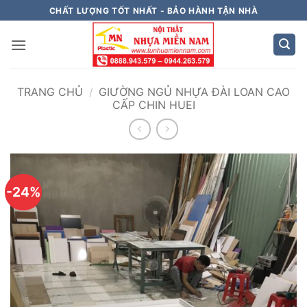
Bỏ
CHẤT LƯỢNG TỐT NHẤT - BẢO HÀNH TẬN NHÀ
qua
nội
dung
TRANG CHỦ
/
GIƯỜNG NGỦ NHỰA ĐÀI LOAN CAO
CẤP CHIN HUEI
-24%