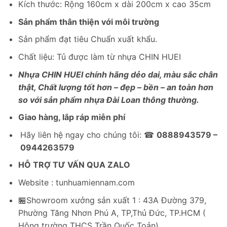
Kích thước: Rộng 160cm x dài 200cm x cao 35cm
là:
tại
4,860,000₫.
là:
Sản phẩm thân thiện với môi trường
3,672,000₫.
Sản phẩm đạt tiêu Chuẩn xuất khẩu.
Chất liệu: Tủ được làm từ nhựa CHIN HUEI
Nhựa CHIN HUEI chính hãng dẻo dai, màu sắc chân
thật, Chất lượng tốt hơn – đẹp – bền – an toàn hơn
so với sản phẩm nhựa Đài Loan thông thường.
Giao hàng, lắp ráp miễn phí
Hãy liên hệ ngay cho chúng tôi: ☎
0888943579 –
0944263579
HỖ TRỢ TƯ VẤN QUA ZALO
Website : tunhuamiennam.com
🏪Showroom xưởng sản xuất 1 : 43A Đường 379,
Phường Tăng Nhơn Phú A, TP,Thủ Đức, TP.HCM (
Hông trường THCS Trần Quốc Toản)