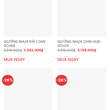
GIƯỜNG NHỰA ĐÀI LOAN
GIƯỜNG NHỰA CHIN HUEI
GCH64
GCH25
Giá
Giá
Giá
Giá
5,616,000
₫
3,942,000
₫
5,616,000
₫
4,158,000
₫
gốc
hiện
gốc
hiện
là:
tại
là:
tại
MUA NGAY
MUA NGAY
5,616,000₫.
là:
5,616,000₫.
là:
3,942,000₫.
4,158,00
-26%
-26%