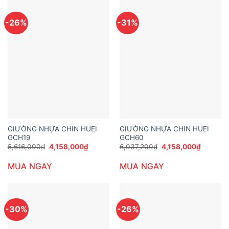
-26%
-31%
GIƯỜNG NHỰA CHIN HUEI
GIƯỜNG NHỰA CHIN HUEI
GCH19
GCH60
Giá
Giá
Giá
Giá
5,616,000
₫
4,158,000
₫
6,037,200
₫
4,158,000
₫
gốc
hiện
gốc
hiện
là:
tại
là:
tại
MUA NGAY
MUA NGAY
5,616,000₫.
là:
6,037,200₫.
là:
4,158,000₫.
4,158,00
-30%
-26%