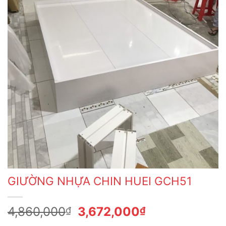
GIƯỜNG NHỰA CHIN HUEI GCH51
Giá
Giá
4,860,000
3,672,000
₫
₫
gốc
hiện