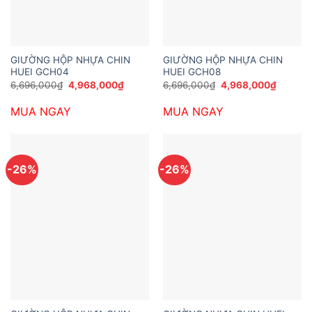
GIƯỜNG HỘP NHỰA CHIN
GIƯỜNG HỘP NHỰA CHIN
HUEI GCH04
HUEI GCH08
Giá
Giá
Giá
Giá
6,696,000
₫
4,968,000
₫
6,696,000
₫
4,968,000
₫
gốc
hiện
gốc
hiện
là:
tại
là:
tại
MUA NGAY
MUA NGAY
6,696,000₫.
là:
6,696,000₫.
là:
4,968,000₫.
4,968,0
-26%
-26%