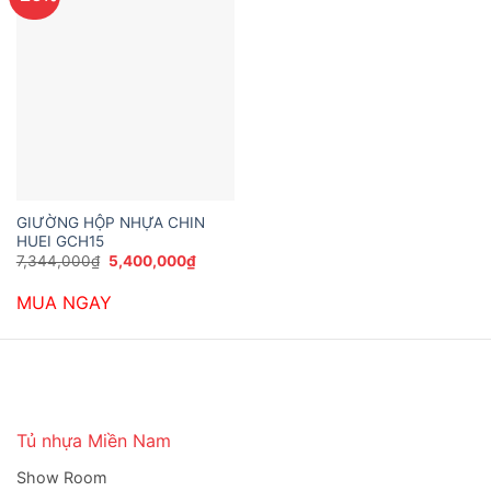
GIƯỜNG HỘP NHỰA CHIN
HUEI GCH15
Giá
Giá
7,344,000
₫
5,400,000
₫
gốc
hiện
là:
tại
MUA NGAY
7,344,000₫.
là:
5,400,000₫.
Tủ nhựa Miền Nam
Show Room