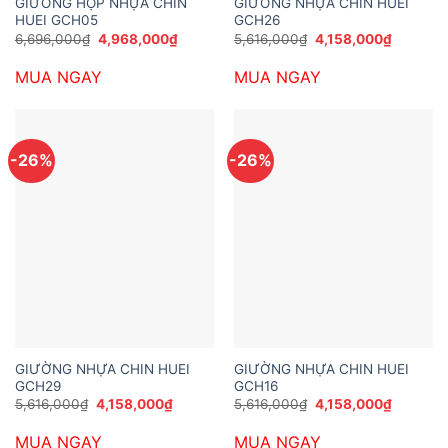
GIƯỜNG HỘP NHỰA CHIN
GIƯỜNG NHỰA CHIN HUEI
HUEI GCH05
GCH26
Giá
Giá
Giá
Giá
6,696,000
₫
4,968,000
₫
5,616,000
₫
4,158,000
₫
gốc
hiện
gốc
hiện
là:
tại
là:
tại
MUA NGAY
MUA NGAY
6,696,000₫.
là:
5,616,000₫.
là:
4,968,000₫.
4,158,00
-26%
-26%
GIƯỜNG NHỰA CHIN HUEI
GIƯỜNG NHỰA CHIN HUEI
GCH29
GCH16
Giá
Giá
Giá
Giá
5,616,000
₫
4,158,000
₫
5,616,000
₫
4,158,000
₫
gốc
hiện
gốc
hiện
là:
tại
là:
tại
MUA NGAY
MUA NGAY
5,616,000₫.
là:
5,616,000₫.
là: