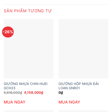
SẢN PHẨM TƯƠNG TỰ
-26%
GIƯỜNG NHỰA CHIN HUEI
GIƯỜNG HỘP NHỰA ĐÀI
GCH23
LOAN GNR01
Giá
Giá
5,616,000
₫
4,158,000
₫
0
₫
gốc
hiện
là:
tại
MUA NGAY
MUA NGAY
5,616,000₫.
là:
4,158,000₫.