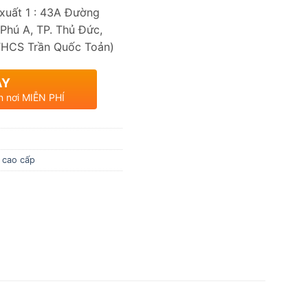
uất 1 : 43A Đường
Phú A, TP. Thủ Đức,
THCS Trần Quốc Toản)
AY
n nơi MIỄN PHÍ
 cao cấp