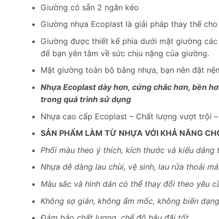
Giường có sẵn 2 ngăn kéo
Giường nhựa Ecoplast là giải pháp thay thế cho
Giường được thiết kế phía dưới mặt giường các
để bạn yên tâm về sức chịu nặng của giường.
Mặt giường toàn bộ bằng nhựa, bạn nên đặt nệm
Nhựa Ecoplast dày hơn, cứng chắc hơn, bền hơn
trong quá trình sử dụng
Nhựa cao cấp Ecoplast – Chất lượng vượt trội 
SẢN PHẨM LÀM TỪ NHỰA VỚI KHẢ NĂNG CH
Phối màu theo ý thích, kích thước và kiểu dáng 
Nhựa dễ dàng lau chùi, vệ sinh, lau rửa thoải mái
Màu sắc và hình dán có thể thay đổi theo yêu c
Không sợ gián, không ẩm mốc, không biến dạn
Đảm bảo chất lượng, chế độ hậu đãi tốt