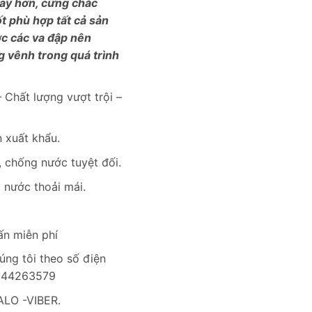
ày hơn, cứng chắc
ốt phù hợp tất cả sản
c các va đập nên
g vênh trong quá trình
 Chất lượng vượt trội –
 xuất khẩu.
 chống nước tuyệt đối.
i nước thoải mái.
ấn miễn phí
úng tôi theo số điện
0944263579
LO -VIBER.