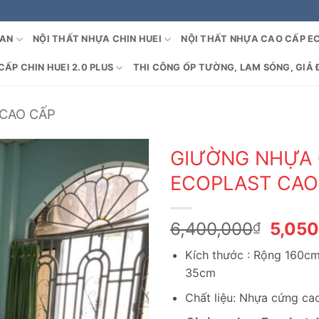
OAN
NỘI THẤT NHỰA CHIN HUEI
NỘI THẤT NHỰA CAO CẤP E
ẤP CHIN HUEI 2.0 PLUS
THI CÔNG ỐP TƯỜNG, LAM SÓNG, GIẢ 
CAO CẤP
GIƯỜNG NHỰA
ECOPLAST CAO
Giá
6,400,000
5,05
₫
gốc
Kích thước : Rộng 160c
là:
35cm
6,400
Chất liệu: Nhựa cứng c