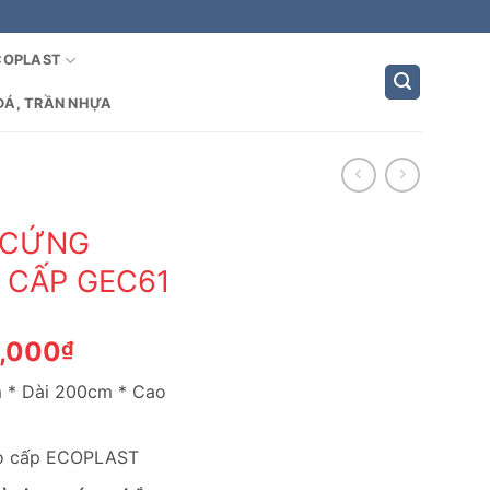
COPLAST
ĐÁ, TRẦN NHỰA
 CỨNG
 CẤP GEC61
Giá
0,000
₫
hiện
m * Dài 200cm * Cao
tại
,000₫.
là:
5,050,000₫.
ao cấp ECOPLAST