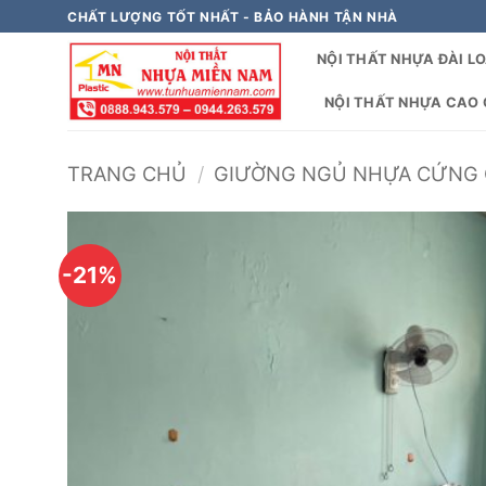
Bỏ
CHẤT LƯỢNG TỐT NHẤT - BẢO HÀNH TẬN NHÀ
qua
NỘI THẤT NHỰA ĐÀI L
nội
dung
NỘI THẤT NHỰA CAO C
TRANG CHỦ
/
GIƯỜNG NGỦ NHỰA CỨNG 
-21%