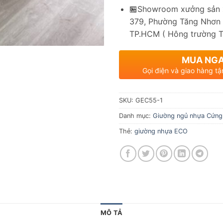
🏪Showroom xưởng sản x
379, Phường Tăng Nhơn 
TP.HCM ( Hông trường 
MUA NG
Gọi điện và giao hàng tậ
SKU:
GEC55-1
Danh mục:
Giường ngủ nhựa Cứng
Thẻ:
giường nhựa ECO
MÔ TẢ