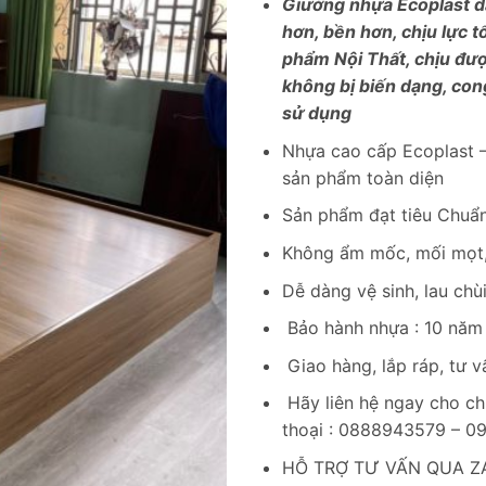
Giường nhựa Ecoplast d
hơn, bền hơn, chịu lực t
phẩm Nội Thất, chịu đượ
không bị biến dạng, con
sử dụng
Nhựa cao cấp Ecoplast –
sản phẩm toàn diện
Sản phẩm đạt tiêu Chuẩn
Không ẩm mốc, mối mọt,
Dễ dàng vệ sinh, lau chù
Bảo hành nhựa : 10 năm
Giao hàng, lắp ráp, tư v
Hãy liên hệ ngay cho ch
thoại : 0888943579 – 
HỖ TRỢ TƯ VẤN QUA ZA