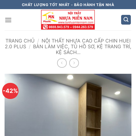
Bỏ
CHẤT LƯỢNG TỐT NHẤT - BẢO HÀNH TẬN NHÀ
qua
nội
dung
TRANG CHỦ
/
NỘI THẤT NHỰA CAO CẤP CHIN HUEI
2.0 PLUS
/
BÀN LÀM VIỆC, TỦ HỒ SƠ, KỆ TRANG TRÍ,
KỆ SÁCH...
-42%