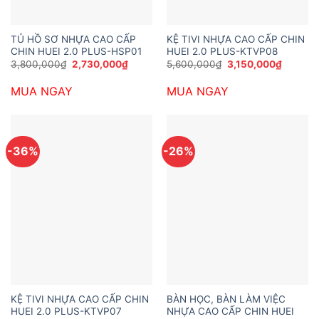
TỦ HỒ SƠ NHỰA CAO CẤP
KỆ TIVI NHỰA CAO CẤP CHIN
CHIN HUEI 2.0 PLUS-HSP01
HUEI 2.0 PLUS-KTVP08
Giá
Giá
Giá
Giá
3,800,000
₫
2,730,000
₫
5,600,000
₫
3,150,000
₫
gốc
hiện
gốc
hiện
là:
tại
là:
tại
MUA NGAY
MUA NGAY
3,800,000₫.
là:
5,600,000₫.
là:
2,730,000₫.
3,150,0
-36%
-26%
KỆ TIVI NHỰA CAO CẤP CHIN
BÀN HỌC, BÀN LÀM VIỆC
HUEI 2.0 PLUS-KTVP07
NHỰA CAO CẤP CHIN HUEI