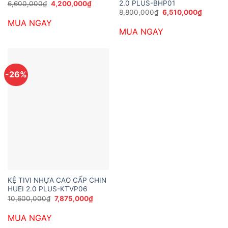
2.0 PLUS-BHP01
Giá
Giá
6,600,000
₫
4,200,000
₫
gốc
hiện
Giá
Giá
8,800,000
₫
6,510,000
₫
là:
tại
gốc
hiện
MUA NGAY
6,600,000₫.
là:
là:
tại
4,200,000₫.
MUA NGAY
8,800,000₫.
là:
6,510,0
-26%
KỆ TIVI NHỰA CAO CẤP CHIN
HUEI 2.0 PLUS-KTVP06
Giá
Giá
10,600,000
₫
7,875,000
₫
gốc
hiện
là:
tại
MUA NGAY
10,600,000₫.
là:
7,875,000₫.