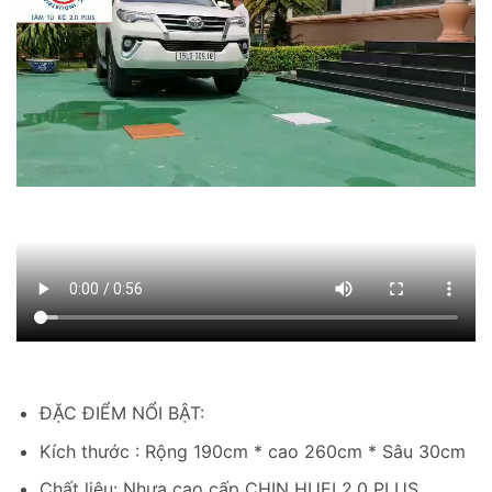
ĐẶC ĐIỂM NỔI BẬT:
Kích thước : Rộng 190cm * cao 260cm * Sâu 30cm
Chất liệu: Nhựa cao cấp CHIN HUEI 2.0 PLUS