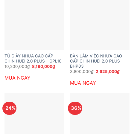
TỦ GIÀY NHỰA CAO CẤP
BÀN LÀM VIỆC NHỰA CAO
CHIN HUEI 2.0 PLUS – GPL10
CẤP CHIN HUEI 2.0 PLUS-
BHP03
Giá
Giá
10,200,000
₫
8,190,000
₫
gốc
hiện
Giá
Giá
3,800,000
₫
2,625,000
₫
là:
tại
gốc
hiện
MUA NGAY
10,200,000₫.
là:
là:
tại
8,190,000₫.
MUA NGAY
3,800,000₫.
là:
2,625,
-24%
-36%