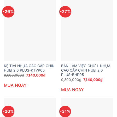
-26%
-27%
KỆ TIVI NHỰA CAO CẤP CHIN
BÀN LÀM VIỆC CHỮ L NHỰA
HUEI 2.0 PLUS-KTVP05
CAO CẤP CHIN HUEI 2.0
PLUS-BHP05
Giá
Giá
9,600,000
₫
7,140,000
₫
gốc
hiện
Giá
Giá
9,800,000
₫
7,140,000
₫
là:
tại
gốc
hiện
MUA NGAY
9,600,000₫.
là:
là:
tại
7,140,000₫.
MUA NGAY
9,800,000₫.
là:
7,140,00
-20%
-31%