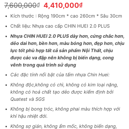
Giá
Giá
7,600,000
4,410,000
₫
₫
gốc
hiện
Kích thước : Rộng 190cm * cao 260cm * Sâu 30cm
là:
tại
7,600,000₫.
là:
Chất liệu: Nhựa cao cấp CHIN HUEI 2.0 PLUS
4,410,000₫.
Nhựa CHIN HUEI 2.0 PLUS dày hơn, cứng chắc hơn,
dẻo dai hơn, bền hơn, màu bóng hơn, đẹp hơn, chịu
lực tốt phù hợp tất cả sản phẩm Nội Thất, chịu
được các va đập nên không bị biến dạng, cong
vênh trong quá trình sử dụng
Các đặc tính nổi bật của tấm nhựa Chin Huei:
Không độc,không có chì, không có kim loại nặng,
không có hoá chất tạo dẻo được kiểm định bởi
Quatest và SGS
Không bị bong tróc, không phai màu thích hợp với
khí hậu nhiệt đới.
Không sợ gián, không ẩm mốc, không biến dạng,