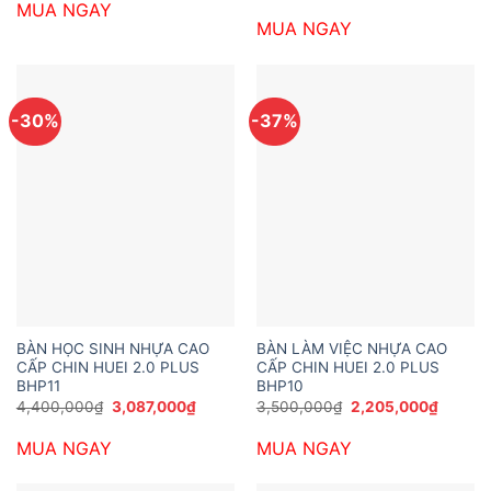
gốc
hiện
MUA NGAY
7,600,000₫.
là:
là:
tại
5,040,000₫.
MUA NGAY
6,600,000₫.
là:
4,620,
-30%
-37%
BÀN HỌC SINH NHỰA CAO
BÀN LÀM VIỆC NHỰA CAO
CẤP CHIN HUEI 2.0 PLUS
CẤP CHIN HUEI 2.0 PLUS
BHP11
BHP10
Giá
Giá
Giá
Giá
4,400,000
₫
3,087,000
₫
3,500,000
₫
2,205,000
₫
gốc
hiện
gốc
hiện
là:
tại
là:
tại
MUA NGAY
MUA NGAY
4,400,000₫.
là:
3,500,000₫.
là:
3,087,000₫.
2,205,