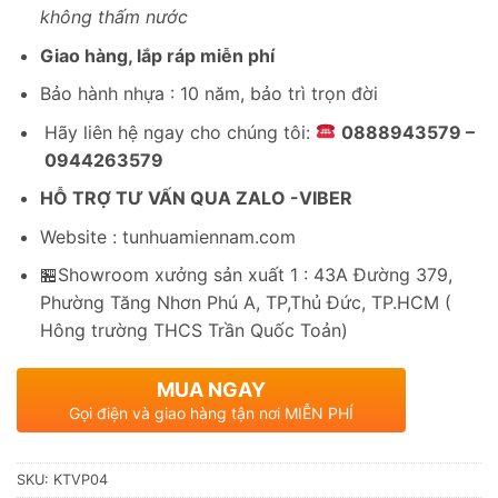
không thấm nước
Giao hàng, lắp ráp miễn phí
Bảo hành nhựa : 10 năm, bảo trì trọn đời
Hãy liên hệ ngay cho chúng tôi:
0888943579 –
0944263579
HỖ TRỢ TƯ VẤN QUA ZALO -VIBER
Website : tunhuamiennam.com
🏪Showroom xưởng sản xuất 1 : 43A Đường 379,
Phường Tăng Nhơn Phú A, TP,Thủ Đức, TP.HCM (
Hông trường THCS Trần Quốc Toản)
MUA NGAY
Gọi điện và giao hàng tận nơi MIỄN PHÍ
SKU:
KTVP04