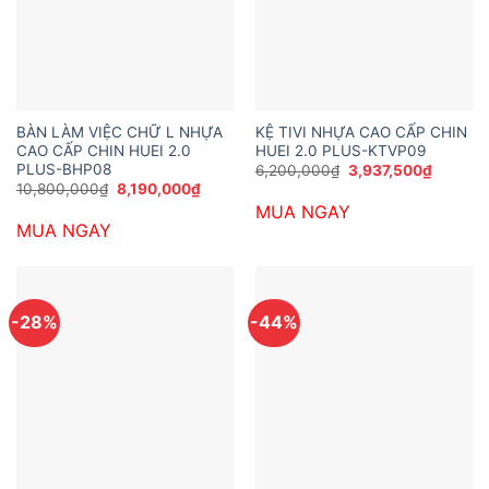
BÀN LÀM VIỆC CHỮ L NHỰA
KỆ TIVI NHỰA CAO CẤP CHIN
CAO CẤP CHIN HUEI 2.0
HUEI 2.0 PLUS-KTVP09
PLUS-BHP08
Giá
Giá
6,200,000
₫
3,937,500
₫
gốc
hiện
Giá
Giá
10,800,000
₫
8,190,000
₫
là:
tại
gốc
hiện
MUA NGAY
6,200,000₫.
là:
là:
tại
3,937,5
MUA NGAY
10,800,000₫.
là:
8,190,000₫.
-28%
-44%