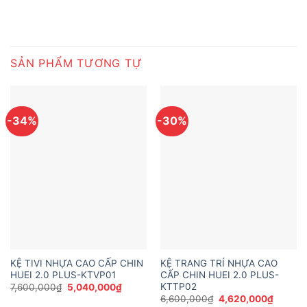
SẢN PHẨM TƯƠNG TỰ
-34%
-30%
KỆ TIVI NHỰA CAO CẤP CHIN
KỆ TRANG TRÍ NHỰA CAO
HUEI 2.0 PLUS-KTVP01
CẤP CHIN HUEI 2.0 PLUS-
KTTP02
Giá
Giá
7,600,000
₫
5,040,000
₫
gốc
hiện
Giá
Giá
6,600,000
₫
4,620,000
₫
là:
tại