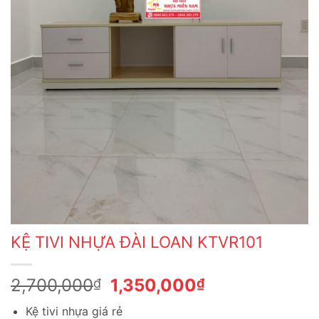
KỆ TIVI NHỰA ĐÀI LOAN KTVR101
Giá
Giá
2,700,000
1,350,000
₫
₫
gốc
hiện
Kệ tivi nhựa giá rẻ
là:
tại