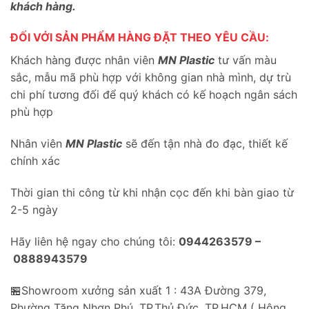
khách hàng.
ĐỐI VỚI SẢN PHẨM HÀNG ĐẶT THEO YÊU CẦU:
Khách hàng được nhân viên
MN Plastic
tư vấn màu
sắc, mẫu mã phù hợp với không gian nhà mình, dự trù
chi phí tương đối để quý khách có kế hoạch ngân sách
phù hợp
Nhân viên
MN Plastic
sẽ đến tận nhà đo đạc, thiết kế
chính xác
Thời gian thi công từ khi nhận cọc đến khi bàn giao từ
2-5 ngày
Hãy liên hệ ngay cho chúng tôi:
0944263579 –
0888943579
🏪Showroom xưởng sản xuất 1 : 43A Đường 379,
Phường Tăng Nhơn Phú, TP.Thủ Đức, TP.HCM ( Hông