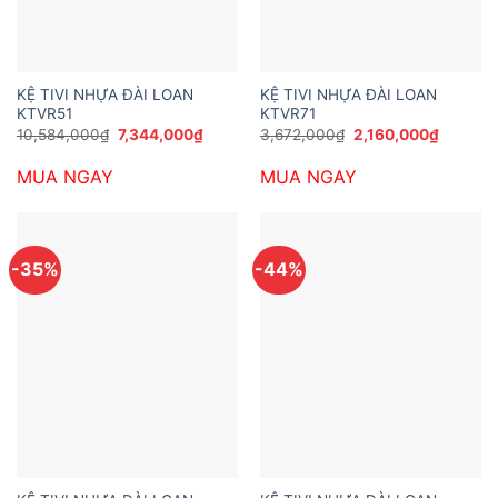
KỆ TIVI NHỰA ĐÀI LOAN
KỆ TIVI NHỰA ĐÀI LOAN
KTVR51
KTVR71
Giá
Giá
Giá
Giá
10,584,000
₫
7,344,000
₫
3,672,000
₫
2,160,000
₫
gốc
hiện
gốc
hiện
là:
tại
là:
tại
MUA NGAY
MUA NGAY
10,584,000₫.
là:
3,672,000₫.
là:
7,344,000₫.
2,160,0
-35%
-44%