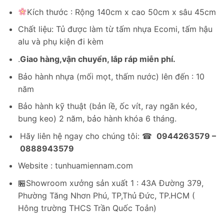
2,700,000₫.
là:
Kích thước : Rộng 140cm x cao 50cm x sâu 45cm
1,350,000₫.
Chất liệu: Tủ được làm từ tấm nhựa Ecomi, tấm hậu
alu và phụ kiện đi kèm
.
Giao hàng,vận chuyển, lắp ráp miễn phí.
Bảo hành nhựa (mối mọt, thấm nước) lên đến : 10
năm
Bảo hành kỹ thuật (bản lề, ốc vít, ray ngăn kéo,
bung keo) 2 năm, bảo hành khóa 6 tháng.
Hãy liên hệ ngay cho chúng tôi: ☎
0944263579 –
0888943579
Website : tunhuamiennam.com
🏪Showroom xưởng sản xuất 1 : 43A Đường 379,
Phường Tăng Nhơn Phú, TP,Thủ Đức, TP.HCM (
Hông trường THCS Trần Quốc Toản)