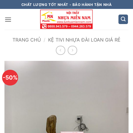
Bỏ
CHẤT LƯỢNG TỐT NHẤT - BẢO HÀNH TẬN NHÀ
qua
nội
dung
TRANG CHỦ
/
KỆ TIVI NHỰA ĐÀI LOAN GIÁ RẺ
-50%