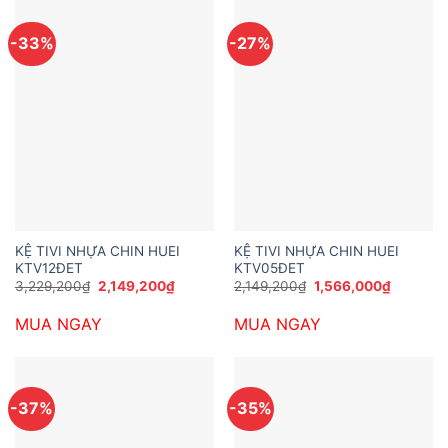
-33%
-27%
KỆ TIVI NHỰA CHIN HUEI
KỆ TIVI NHỰA CHIN HUEI
KTV12ĐET
KTV05ĐET
Giá
Giá
Giá
Giá
3,229,200
₫
2,149,200
₫
2,149,200
₫
1,566,000
₫
gốc
hiện
gốc
hiện
là:
tại
là:
tại
MUA NGAY
MUA NGAY
3,229,200₫.
là:
2,149,200₫.
là:
2,149,200₫.
1,566,00
-37%
-35%