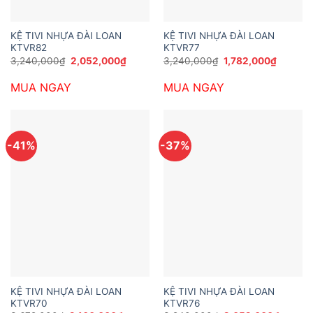
KỆ TIVI NHỰA ĐÀI LOAN
KỆ TIVI NHỰA ĐÀI LOAN
KTVR82
KTVR77
Giá
Giá
Giá
Giá
3,240,000
₫
2,052,000
₫
3,240,000
₫
1,782,000
₫
gốc
hiện
gốc
hiện
là:
tại
là:
tại
MUA NGAY
MUA NGAY
3,240,000₫.
là:
3,240,000₫.
là:
2,052,000₫.
1,782,0
-41%
-37%
KỆ TIVI NHỰA ĐÀI LOAN
KỆ TIVI NHỰA ĐÀI LOAN
KTVR70
KTVR76