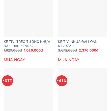
KỆ TIVI TREO TƯỜNG NHỰA
KỆ TIVI NHỰA ĐÀI LOAN
ĐÀI LOAN KTVR62
KTVR72
Giá
Giá
Giá
Giá
1,620,000
₫
1,026,000
₫
3,672,000
₫
2,376,000
₫
gốc
hiện
gốc
hiện
là:
tại
là:
tại
MUA NGAY
MUA NGAY
1,620,000₫.
là:
3,672,000₫.
là:
1,026,000₫.
2,376,0
-31%
-41%