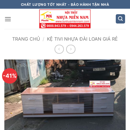
Bỏ
CHẤT LƯỢNG TỐT NHẤT - BẢO HÀNH TẬN NHÀ
qua
nội
dung
TRANG CHỦ
/
KỆ TIVI NHỰA ĐÀI LOAN GIÁ RẺ
-41%