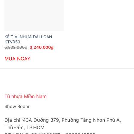
KỆ TIVI NHỰA ĐÀI LOAN
KTVR59
Giá
Giá
5,832,000
₫
3,240,000
₫
gốc
hiện
là:
tại
MUA NGAY
5,832,000₫.
là:
3,240,000₫.
Tủ nhựa Miền Nam
Show Room
Địa chỉ :43A Đường 379, Phường Tăng Nhơn Phú A,
Thủ Đức, TP.HCM