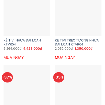
KỆ TIVI NHỰA ĐÀI LOAN
KỆ TIVI TREO TƯỜNG NHỰA
KTVR54
ĐÀI LOAN KTVR64
Giá
Giá
Giá
Giá
6,264,000
₫
4,428,000
₫
2,052,000
₫
1,350,000
₫
gốc
hiện
gốc
hiện
là:
tại
là:
tại
MUA NGAY
MUA NGAY
6,264,000₫.
là:
2,052,000₫.
là:
4,428,000₫.
1,350,0
-37%
-35%