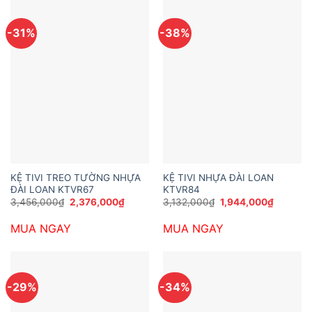
-31%
-38%
KỆ TIVI TREO TƯỜNG NHỰA
KỆ TIVI NHỰA ĐÀI LOAN
ĐÀI LOAN KTVR67
KTVR84
Giá
Giá
Giá
Giá
3,456,000
₫
2,376,000
₫
3,132,000
₫
1,944,000
₫
gốc
hiện
gốc
hiện
là:
tại
là:
tại
MUA NGAY
MUA NGAY
3,456,000₫.
là:
3,132,000₫.
là:
2,376,000₫.
1,944,0
-29%
-34%