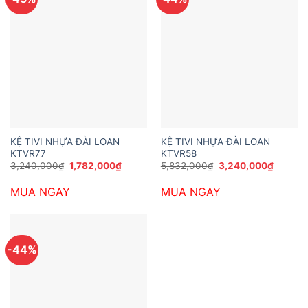
KỆ TIVI NHỰA ĐÀI LOAN
KỆ TIVI NHỰA ĐÀI LOAN
KTVR77
KTVR58
Giá
Giá
Giá
Giá
3,240,000
₫
1,782,000
₫
5,832,000
₫
3,240,000
₫
gốc
hiện
gốc
hiện
là:
tại
là:
tại
MUA NGAY
MUA NGAY
3,240,000₫.
là:
5,832,000₫.
là:
1,782,000₫.
3,240,
-44%