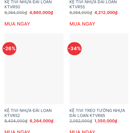
KỆ TIVI NHỰA ĐÀI LOAN
KỆ TIVI NHỰA ĐÀI LOAN
KTVR50
KTVR55
Giá
Giá
Giá
Giá
6,264,000
₫
4,860,000
₫
6,264,000
₫
4,212,000
₫
gốc
hiện
gốc
hiện
là:
tại
là:
tại
MUA NGAY
MUA NGAY
6,264,000₫.
là:
6,264,000₫.
là:
4,860,000₫.
4,212,0
-26%
-34%
KỆ TIVI NHỰA ĐÀI LOAN
KỆ TIVI TREO TƯỜNG NHỰA
KTVR52
ĐÀI LOAN KTVR65
Giá
Giá
Giá
Giá
8,424,000
₫
6,264,000
₫
2,052,000
₫
1,350,000
₫
gốc
hiện
gốc
hiện
là:
tại
là:
tại
MUA NGAY
MUA NGAY
8,424,000₫.
là:
2,052,000₫.
là: