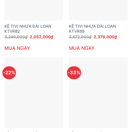
KỆ TIVI NHỰA ĐÀI LOAN
KỆ TIVI NHỰA ĐÀI LOAN
KTVR82
KTVR69
Giá
Giá
Giá
Giá
3,240,000
₫
2,052,000
₫
3,672,000
₫
2,376,000
₫
gốc
hiện
gốc
hiện
là:
tại
là:
tại
MUA NGAY
MUA NGAY
3,240,000₫.
là:
3,672,000₫.
là:
2,052,000₫.
2,376,0
-22%
-33%