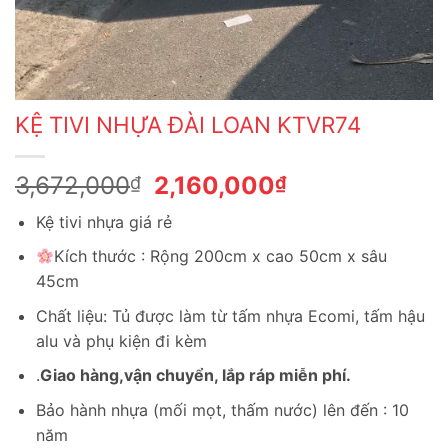
KỆ TIVI NHỰA ĐÀI LOAN KTVR74
Giá
Giá
3,672,000
2,160,000
₫
₫
gốc
hiện
Kệ tivi nhựa giá rẻ
là:
tại
3,672,000₫.
là:
Kích thước : Rộng 200cm x cao 50cm x sâu
2,160,000₫.
45cm
Chất liệu: Tủ được làm từ tấm nhựa Ecomi, tấm hậu
alu và phụ kiện đi kèm
.
Giao hàng,vận chuyển, lắp ráp miễn phí.
Bảo hành nhựa (mối mọt, thấm nước) lên đến : 10
năm