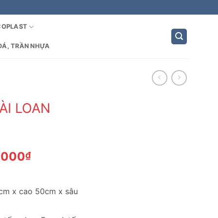
COPLAST
ĐÁ, TRẦN NHỰA
ÀI LOAN
Giá
,000
₫
hiện
tại
,000₫.
là:
0cm x cao 50cm x sâu
1,566,000₫.