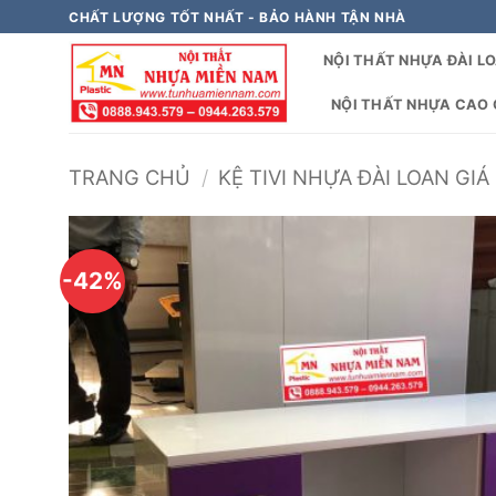
Bỏ
CHẤT LƯỢNG TỐT NHẤT - BẢO HÀNH TẬN NHÀ
qua
NỘI THẤT NHỰA ĐÀI L
nội
dung
NỘI THẤT NHỰA CAO C
TRANG CHỦ
/
KỆ TIVI NHỰA ĐÀI LOAN GIÁ
-42%