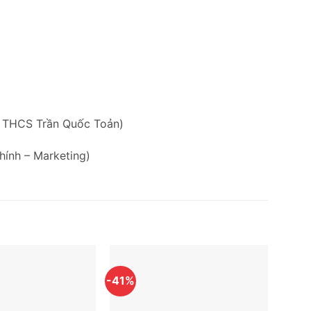
g THCS Trần Quốc Toản)
hính – Marketing)
-41%