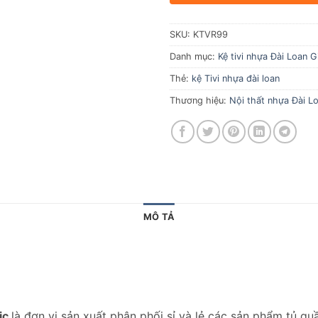
SKU:
KTVR99
Danh mục:
Kệ tivi nhựa Đài Loan G
Thẻ:
kệ Tivi nhựa đài loan
Thương hiệu:
Nội thất nhựa Đài Lo
MÔ TẢ
ic
là đơn vị sản xuất phân phối sỉ và lẻ các sản phẩm tủ q