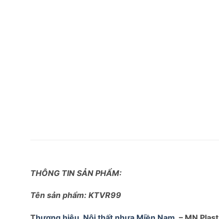
THÔNG TIN SẢN PHẨM:
Tên sản phẩm: KTVR99
T
hương hiệu
Nội thất nhựa Miền Nam
– MN Plast