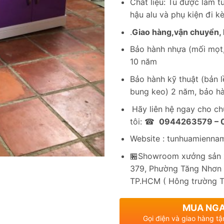
Chất liệu: Tủ được làm 
hậu alu và phụ kiện đi k
.
Giao hàng,vận chuyển, l
Bảo hành nhựa (mối mọt,
10 năm
Bảo hành kỹ thuật (bản lề
bung keo) 2 năm, bảo hà
Hãy liên hệ ngay cho c
tôi: ☎
0944263579 –
Website : tunhuamienna
🏪Showroom xưởng sản x
379, Phường Tăng Nhơn 
TP.HCM ( Hông trường 
MUA NG
Gọi điện và giao hàng tậ