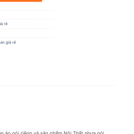
iá rẻ
an giá rẻ
uần áo nói riêng và sản phẩm Nội Thất nhựa nói