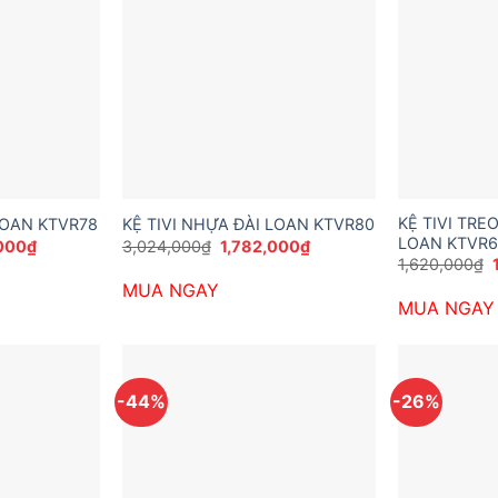
KỆ TIVI TR
LOAN KTVR78
KỆ TIVI NHỰA ĐÀI LOAN KTVR80
LOAN KTVR6
Giá
Giá
Giá
000
₫
3,024,000
₫
1,782,000
₫
hiện
gốc
hiện
1,620,000
₫
tại
là:
tại
MUA NGAY
000₫.
là:
3,024,000₫.
là:
l
MUA NGAY
1,890,000₫.
1,782,000₫.
-44%
-26%