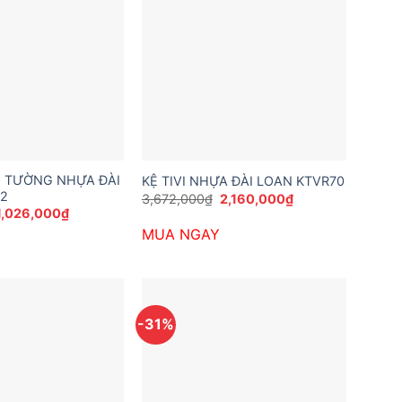
EO TƯỜNG NHỰA ĐÀI
KỆ TIVI NHỰA ĐÀI LOAN KTVR70
2
Giá
Giá
3,672,000
₫
2,160,000
₫
gốc
hiện
Giá
Giá
1,026,000
₫
là:
tại
gốc
hiện
MUA NGAY
3,672,000₫.
là:
à:
tại
2,160,000₫.
1,620,000₫.
là:
1,026,000₫.
-31%