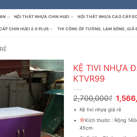
OAN
NỘI THẤT NHỰA CHIN HUEI
NỘI THẤT NHỰA CAO CẤP E
ẤP CHIN HUEI 2.0 PLUS
THI CÔNG ỐP TƯỜNG, LAM SÓNG, GIẢ 
 RẺ
KỆ TIVI NHỰA Đ
KTVR99
Giá
2,700,000
1,566
₫
gốc
Kệ tivi nhựa giá rẻ
là:
2,700
Kích thước : Rộng 14
45cm