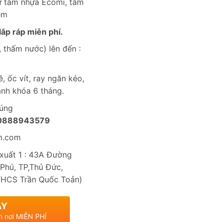
từ tấm nhựa Ecomi, tấm
èm
ắp ráp miễn phí.
 thấm nước) lên đến :
, ốc vít, ray ngăn kéo,
nh khóa 6 tháng.
húng
0888943579
m.com
uất 1 : 43A Đường
Phú, TP,Thủ Đức,
THCS Trần Quốc Toản)
AY
n nơi MIỄN PHÍ