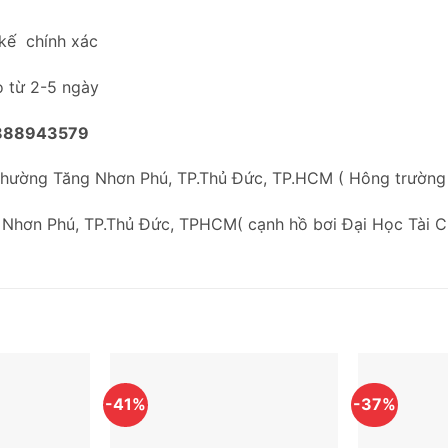
 kế chính xác
o từ 2-5 ngày
888943579
Phường Tăng Nhơn Phú, TP.Thủ Đức, TP.HCM ( Hông trườn
 Nhơn Phú, TP.Thủ Đức, TPHCM( cạnh hồ bơi Đại Học Tài C
-41%
-37%