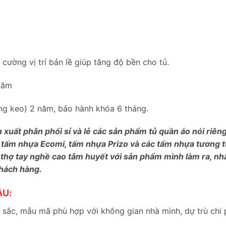
ường vị trí bản lề giúp tăng độ bền cho tủ.
năm
bung keo) 2 năm, bảo hành khóa 6 tháng.
n xuất phân phối sỉ và lẻ các sản phẩm tủ quần áo nói riê
 tấm nhựa Ecomi, tấm nhựa Prizo và các tấm nhựa tương tự
 thợ tay nghề cao tâm huyết với sản phẩm mình làm ra, nh
khách hàng.
ẦU:
sắc, mẫu mã phù hợp với không gian nhà mình, dự trù chi 