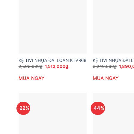
KỆ TIVI NHỰA ĐÀI LOAN KTVR68
KỆ TIVI NHỰA ĐÀI 
Giá
Giá
Giá
2,592,000
₫
1,512,000
₫
3,240,000
₫
1,890,
gốc
hiện
gốc
là:
tại
là:
MUA NGAY
MUA NGAY
2,592,000₫.
là:
3,240,
1,512,000₫.
-22%
-44%