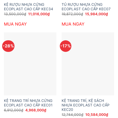
KỆ RƯỢU NHỰA CỨNG
TỦ RƯỢU NHỰA CỨNG
ECOPLAST CAO CẤP KEC34
ECOPLAST CAO CẤP KEC07
Giá
Giá
Giá
Giá
13,500,000
₫
11,016,000
₫
19,872,000
₫
15,984,000
₫
gốc
hiện
gốc
hiện
là:
tại
là:
tại
MUA NGAY
MUA NGAY
13,500,000₫.
là:
19,872,000₫.
là:
11,016,000₫.
15,98
-28%
-17%
KỆ TRANG TRÍ NHỰA CỨNG
KỆ TRANG TRÍ, KỆ SÁCH
ECOPLAST CAO CẤP KEC01
NHỰA ECOPLAST CAO CẤP
KEC20
Giá
Giá
6,912,000
₫
4,968,000
₫
gốc
hiện
Giá
Giá
12,744,000
₫
10,584,000
₫
là:
tại
gốc
hiện