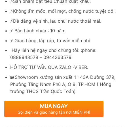
⚡️Sản phẩm đạt tiêu Chuẩn xuất khẩu.
⚡️Không ẩm mốc, mối mọt, chống nước tuyệt đối.
⚡️Dễ dàng vệ sinh, lau chùi nước thoải mái.
⚡️ Bảo hành nhựa : 10 năm
⚡️ Giao hàng, lắp ráp, tư vấn miễn phí
Hãy liên hệ ngay cho chúng tôi: :phone:
0888943579 – 0944263579
HỖ TRỢ TƯ VẤN QUA ZALO -VIBER.
🏪Showroom xưởng sản xuất 1 : 43A Đường 379,
Phường Tăng Nhơn Phú A, Q 9, TP.HCM ( Hông
trường THCS Trần Quốc Toản)
MUA NGAY
Gọi điện và giao hàng tận nơi MIỄN PHÍ