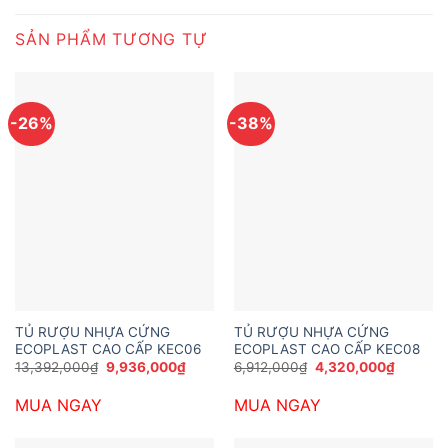
SẢN PHẨM TƯƠNG TỰ
-26%
-38%
TỦ RƯỢU NHỰA CỨNG
TỦ RƯỢU NHỰA CỨNG
ECOPLAST CAO CẤP KEC06
ECOPLAST CAO CẤP KEC08
Giá
Giá
Giá
Giá
13,392,000
₫
9,936,000
₫
6,912,000
₫
4,320,000
₫
gốc
hiện
gốc
hiện
là:
tại
là:
tại
MUA NGAY
MUA NGAY
13,392,000₫.
là:
6,912,000₫.
là:
9,936,000₫.
4,320,0