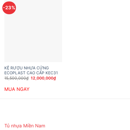
-23%
KỆ RƯỢU NHỰA CỨNG
ECOPLAST CAO CẤP KEC31
Giá
Giá
15,500,000
₫
12,000,000
₫
gốc
hiện
là:
tại
MUA NGAY
15,500,000₫.
là:
12,000,000₫.
Tủ nhựa Miền Nam