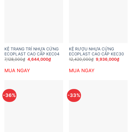
KỆ TRANG TRÍ NHỰA CỨNG
KỆ RƯỢU NHỰA CỨNG
ECOPLAST CAO CẤP KEC04
ECOPLAST CAO CẤP KEC30
Giá
Giá
Giá
Giá
7,128,000
₫
4,644,000
₫
12,420,000
₫
9,936,000
₫
gốc
hiện
gốc
hiện
là:
tại
là:
tại
MUA NGAY
MUA NGAY
7,128,000₫.
là:
12,420,000₫.
là:
4,644,000₫.
9,936,
-36%
-33%