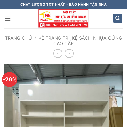
Bỏ
CHẤT LƯỢNG TỐT NHẤT - BẢO HÀNH TẬN NHÀ
qua
nội
dung
TRANG CHỦ
/
KỆ TRANG TRÍ, KỆ SÁCH NHỰA CỨNG
CAO CẤP
-26%