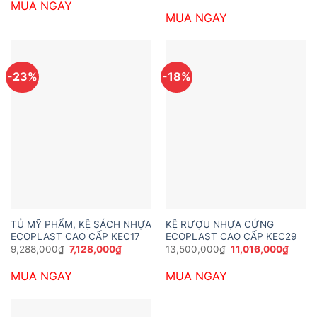
MUA NGAY
6,912,000₫.
là:
là:
tại
4,968,000₫.
MUA NGAY
12,744,000₫.
là:
10,58
-23%
-18%
TỦ MỸ PHẨM, KỆ SÁCH NHỰA
KỆ RƯỢU NHỰA CỨNG
ECOPLAST CAO CẤP KEC17
ECOPLAST CAO CẤP KEC29
Giá
Giá
Giá
Giá
9,288,000
₫
7,128,000
₫
13,500,000
₫
11,016,000
₫
gốc
hiện
gốc
hiện
là:
tại
là:
tại
MUA NGAY
MUA NGAY
9,288,000₫.
là:
13,500,000₫.
là:
7,128,000₫.
11,016