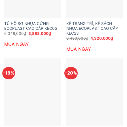
TỦ HỒ SƠ NHỰA CỨNG
KỆ TRANG TRÍ, KỆ SÁCH
ECOPLAST CAO CẤP KEC05
NHỰA ECOPLAST CAO CẤP
KEC23
Giá
Giá
6,048,000
₫
3,888,000
₫
gốc
hiện
Giá
Giá
6,480,000
₫
4,320,000
₫
là:
tại
gốc
hiện
MUA NGAY
6,048,000₫.
là:
là:
tại
3,888,000₫.
MUA NGAY
6,480,000₫.
là:
4,320,
-18%
-20%