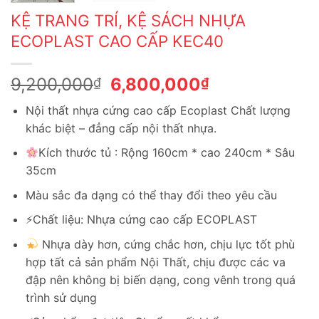
KỆ TRANG TRÍ, KỆ SÁCH NHỰA
ECOPLAST CAO CẤP KEC40
Giá
Giá
9,200,000
6,800,000
₫
₫
gốc
hiện
Nội thất nhựa cứng cao cấp Ecoplast Chất lượng
là:
tại
khác biệt – đẳng cấp nội thất nhựa.
9,200,000₫.
là:
6,800,000₫.
Kích thước tủ : Rộng 160cm * cao 240cm * Sâu
35cm
Màu sắc đa dạng có thể thay đổi theo yêu cầu
⚡️Chất liệu: Nhựa cứng cao cấp ECOPLAST
Nhựa dày hơn, cứng chắc hơn, chịu lực tốt phù
hợp tất cả sản phẩm Nội Thất, chịu được các va
đập nên không bị biến dạng, cong vênh trong quá
trình sử dụng