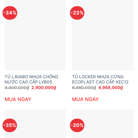
-34%
-23%
TỦ LAVABO NHỰA CHỐNG
TỦ LOCKER NHỰA CỨNG
NƯỚC CAO CẤP LVB05
ECOPLAST CAO CẤP KEC12
Giá
Giá
Giá
Giá
4,400,000
₫
2,900,000
₫
6,480,000
₫
4,968,000
₫
gốc
hiện
gốc
hiện
là:
tại
là:
tại
MUA NGAY
MUA NGAY
4,400,000₫.
là:
6,480,000₫.
là:
2,900,000₫.
4,968,
-35%
-20%