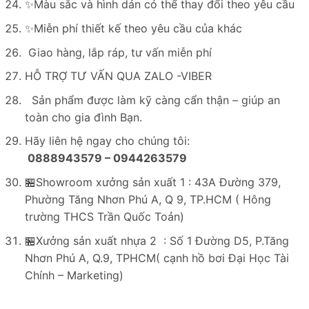
✨Màu sắc và hình dán có thể thay đổi theo yêu cầu
✨Miễn phí thiết kế theo yêu cầu của khác
Giao hàng, lắp ráp, tư vấn miễn phí
HỖ TRỢ TƯ VẤN QUA ZALO -VIBER
Sản phẩm được làm kỹ càng cẩn thận – giúp an
toàn cho gia đình Bạn.
Hãy liên hệ ngay cho chúng tôi:
0888943579 – 0944263579
🏪Showroom xưởng sản xuất 1 : 43A Đường 379,
Phường Tăng Nhơn Phú A, Q 9, TP.HCM ( Hông
trường THCS Trần Quốc Toản)
🏪Xưởng sản xuất nhựa 2 : Số 1 Đường D5, P.Tăng
Nhơn Phú A, Q.9, TPHCM( cạnh hồ bơi Đại Học Tài
Chính – Marketing)