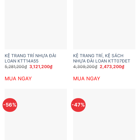
KỆ TRANG TRÍ NHỰA ĐÀI
KỆ TRANG TRÍ, KỆ SÁCH
LOAN KTT14A55
NHỰA ĐÀI LOAN KTT07ĐET
Giá
Giá
Giá
Giá
5,281,200
₫
3,121,200
₫
4,309,200
₫
2,473,200
₫
gốc
hiện
gốc
hiện
là:
tại
là:
tại
MUA NGAY
MUA NGAY
5,281,200₫.
là:
4,309,200₫.
là:
3,121,200₫.
2,473,2
-56%
-47%