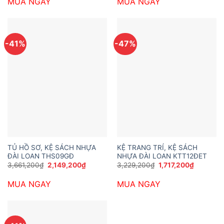
MUA NGAY
MUA NGAY
4,200,000₫.
là:
4,104,000₫.
là:
2,600,000₫.
2,473,2
-41%
-47%
TỦ HỒ SƠ, KỆ SÁCH NHỰA
KỆ TRANG TRÍ, KỆ SÁCH
ĐÀI LOAN THS09GĐ
NHỰA ĐÀI LOAN KTT12ĐET
Giá
Giá
Giá
Giá
3,661,200
₫
2,149,200
₫
3,229,200
₫
1,717,200
₫
gốc
hiện
gốc
hiện
là:
tại
là:
tại
MUA NGAY
MUA NGAY
3,661,200₫.
là:
3,229,200₫.
là:
2,149,200₫.
1,717,200