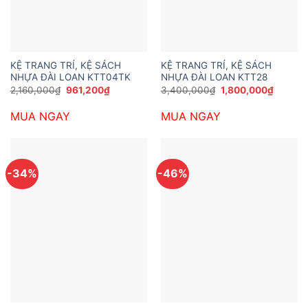
KỆ TRANG TRÍ, KỆ SÁCH
KỆ TRANG TRÍ, KỆ SÁCH
NHỰA ĐÀI LOAN KTT04TK
NHỰA ĐÀI LOAN KTT28
Giá
Giá
Giá
Giá
2,160,000
₫
961,200
₫
3,400,000
₫
1,800,000
₫
gốc
hiện
gốc
hiện
là:
tại
là:
tại
MUA NGAY
MUA NGAY
2,160,000₫.
là:
3,400,000₫.
là:
961,200₫.
1,800,0
-34%
-46%