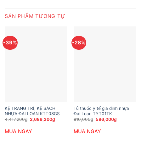
SẢN PHẨM TƯƠNG TỰ
-39%
-28%
KỆ TRANG TRÍ, KỆ SÁCH
Tủ thuốc y tế gia đình nhựa
NHỰA ĐÀI LOAN KTT08GS
Đài Loan TYT01TK
Giá
Giá
Giá
Giá
4,417,200
₫
2,689,200
₫
810,000
₫
586,000
₫
gốc
hiện
gốc
hiện
là:
tại
là:
tại
MUA NGAY
MUA NGAY
4,417,200₫.
là:
810,000₫.
là:
2,689,200₫.
586,000₫.