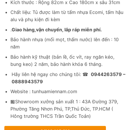
Kích thước : Rộng 82cm x Cao 180cm x sâu 31cm
là:
tại
3,877,200₫.
là:
Chất liệu: Tủ được làm từ tấm nhựa Ecomi, tấm hậu
2,365,200₫.
alu và phụ kiện đi kèm
.
Giao hàng,vận chuyển, lắp ráp miễn phí.
Bảo hành nhựa (mối mọt, thấm nước) lên đến : 10
năm
Bảo hành kỹ thuật (bản lề, ốc vít, ray ngăn kéo,
bung keo) 2 năm, bảo hành khóa 6 tháng.
Hãy liên hệ ngay cho chúng tôi: ☎
0944263579 –
0888943579
Website : tunhuamiennam.com
🏪Showroom xưởng sản xuất 1 : 43A Đường 379,
Phường Tăng Nhơn Phú, TP,Thủ Đức, TP.HCM (
Hông trường THCS Trần Quốc Toản)