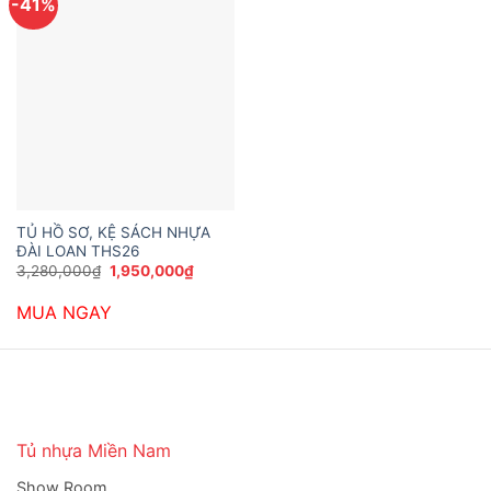
-41%
TỦ HỒ SƠ, KỆ SÁCH NHỰA
ĐÀI LOAN THS26
Giá
Giá
3,280,000
₫
1,950,000
₫
gốc
hiện
là:
tại
MUA NGAY
3,280,000₫.
là:
1,950,000₫.
Tủ nhựa Miền Nam
Show Room