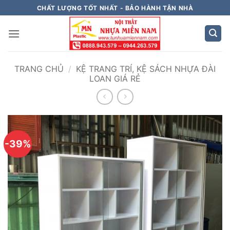
Bỏ
CHẤT LƯỢNG TỐT NHẤT - BẢO HÀNH TẬN NHÀ
qua
nội
dung
TRANG CHỦ
/
KỆ TRANG TRÍ, KỆ SÁCH NHỰA ĐÀI
LOAN GIÁ RẺ
-39%