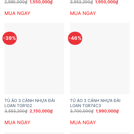
Giá
Giá
Giá
Giá
2,590,000
₫
1,550,000
₫
3,553,200
₫
1,950,000
₫
gốc
hiện
gốc
hiện
là:
tại
là:
tại
MUA NGAY
MUA NGAY
2,590,000₫.
là:
3,553,200₫.
là:
1,550,000₫.
1,950,0
-39%
-46%
TỦ ÁO 3 CÁNH NHỰA ĐÀI
TỦ ÁO 3 CÁNH NHỰA ĐÀI
LOAN TGR102
LOAN TGR74C3
Giá
Giá
Giá
Giá
3,553,200
₫
2,150,000
₫
3,700,000
₫
1,990,000
₫
gốc
hiện
gốc
hiện
là:
tại
là:
tại
MUA NGAY
MUA NGAY
3,553,200₫.
là:
3,700,000₫.
là:
2,150,000₫.
1,990,0