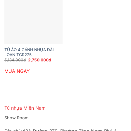
TỦ ÁO 4 CÁNH NHỰA ĐÀI
LOAN TGR275
Giá
Giá
5,184,000
₫
2,750,000
₫
gốc
hiện
là:
tại
MUA NGAY
5,184,000₫.
là:
2,750,000₫.
Tủ nhựa Miền Nam
Show Room
Địa chỉ :43A Đường 379, Phường Tăng Nhơn Phú A,