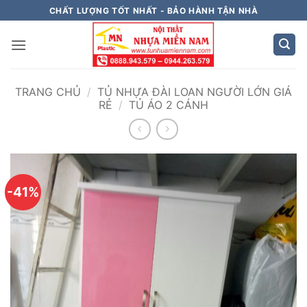
Bỏ
CHẤT LƯỢNG TỐT NHẤT - BẢO HÀNH TẬN NHÀ
qua
nội
dung
TRANG CHỦ
/
TỦ NHỰA ĐÀI LOAN NGƯỜI LỚN GIÁ
RẺ
/
TỦ ÁO 2 CÁNH
-41%