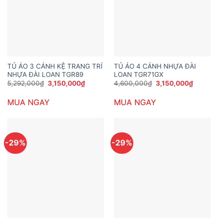
TỦ ÁO 3 CÁNH KỆ TRANG TRÍ
TỦ ÁO 4 CÁNH NHỰA ĐÀI
NHỰA ĐÀI LOAN TGR89
LOAN TGR71GX
Giá
Giá
Giá
Giá
5,292,000
₫
3,150,000
₫
4,600,000
₫
3,150,000
₫
gốc
hiện
gốc
hiện
là:
tại
là:
tại
MUA NGAY
MUA NGAY
5,292,000₫.
là:
4,600,000₫.
là:
3,150,000₫.
3,150,0
-29%
-29%