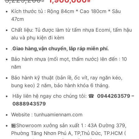
gốc
hiện
Kích thước tủ : Rộng 84cm * Cao 180cm * Sâu
là:
tại
47cm
3,229,200₫.
là:
1,900,000₫.
Chất liệu: Tủ được làm từ tấm nhựa Ecomi, tấm hậu
alu và phụ kiện đi kèm
.
Giao hàng,vận chuyển, lắp ráp miễn phí.
Bảo hành nhựa (mối mọt, thấm nước) lên đến : 10
năm
Bảo hành kỹ thuật (bản lề, ốc vít, ray ngăn kéo,
bung keo) 2 năm, bảo hành khóa 6 tháng.
Hãy liên hệ ngay cho chúng tôi: ☎
0944263579 –
0888943579
Website : tunhuamiennam.com
🏪Showroom xưởng sản xuất 1 : 43A Đường 379,
Phường Tăng Nhơn Phú A, TP,Thủ Đức, TP.HCM (