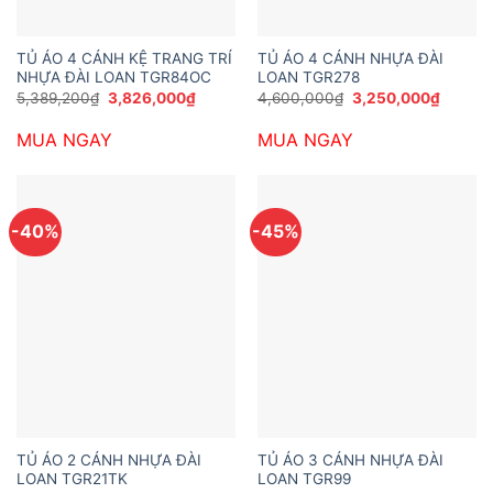
TỦ ÁO 4 CÁNH KỆ TRANG TRÍ
TỦ ÁO 4 CÁNH NHỰA ĐÀI
NHỰA ĐÀI LOAN TGR84OC
LOAN TGR278
Giá
Giá
Giá
Giá
5,389,200
₫
3,826,000
₫
4,600,000
₫
3,250,000
₫
gốc
hiện
gốc
hiện
là:
tại
là:
tại
MUA NGAY
MUA NGAY
5,389,200₫.
là:
4,600,000₫.
là:
3,826,000₫.
3,250,
-40%
-45%
TỦ ÁO 2 CÁNH NHỰA ĐÀI
TỦ ÁO 3 CÁNH NHỰA ĐÀI
LOAN TGR21TK
LOAN TGR99