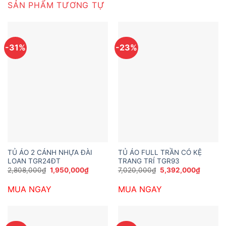
SẢN PHẨM TƯƠNG TỰ
-31%
-23%
TỦ ÁO 2 CÁNH NHỰA ĐÀI
TỦ ÁO FULL TRẦN CÓ KỆ
LOAN TGR24ĐT
TRANG TRÍ TGR93
Giá
Giá
Giá
Giá
2,808,000
₫
1,950,000
₫
7,020,000
₫
5,392,000
₫
gốc
hiện
gốc
hiện
là:
tại
là:
tại
MUA NGAY
MUA NGAY
2,808,000₫.
là:
7,020,000₫.
là:
1,950,000₫.
5,392,0