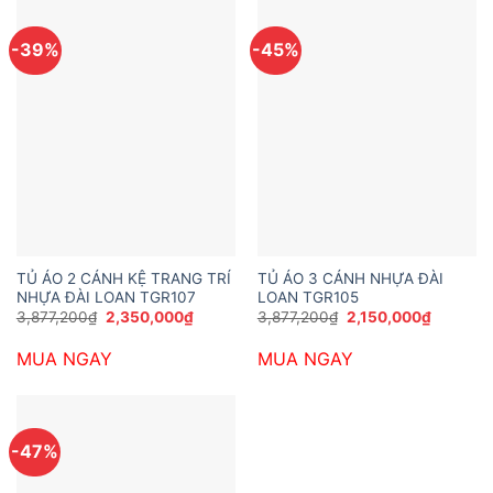
-39%
-45%
TỦ ÁO 2 CÁNH KỆ TRANG TRÍ
TỦ ÁO 3 CÁNH NHỰA ĐÀI
NHỰA ĐÀI LOAN TGR107
LOAN TGR105
Giá
Giá
Giá
Giá
3,877,200
₫
2,350,000
₫
3,877,200
₫
2,150,000
₫
gốc
hiện
gốc
hiện
là:
tại
là:
tại
MUA NGAY
MUA NGAY
3,877,200₫.
là:
3,877,200₫.
là:
2,350,000₫.
2,150,00
-47%