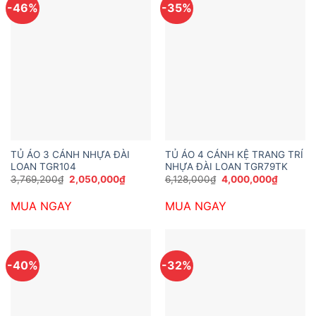
-46%
-35%
TỦ ÁO 3 CÁNH NHỰA ĐÀI
TỦ ÁO 4 CÁNH KỆ TRANG TRÍ
LOAN TGR104
NHỰA ĐÀI LOAN TGR79TK
Giá
Giá
Giá
Giá
3,769,200
₫
2,050,000
₫
6,128,000
₫
4,000,000
₫
gốc
hiện
gốc
hiện
là:
tại
là:
tại
MUA NGAY
MUA NGAY
3,769,200₫.
là:
6,128,000₫.
là:
2,050,000₫.
4,000,0
-40%
-32%