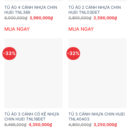
TỦ ÁO 4 CÁNH NHỰA CHIN
TỦ ÁO 2 CÁNH NHỰA CHIN
HUEI TNL389
HUEI TNL03ĐET
Giá
Giá
Giá
Giá
6,000,000
₫
3,990,000
₫
3,800,000
₫
2,590,000
₫
gốc
hiện
gốc
hiện
là:
tại
là:
tại
MUA NGAY
MUA NGAY
6,000,000₫.
là:
3,800,000₫.
là:
3,990,000₫.
2,590,
-33%
-32%
TỦ ÁO 3 CÁNH CÓ KỆ NHỰA
TỦ 3 CÁNH NHỰA CHIN HUEI
CHIN HUEI TNL16ĐET
TNL40A03
Giá
Giá
Giá
Giá
6,469,200
₫
4,350,000
₫
4,800,000
₫
3,250,000
₫
gốc
hiện
gốc
hiện