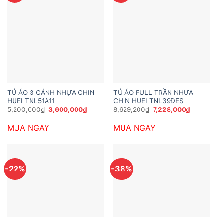
TỦ ÁO 3 CÁNH NHỰA CHIN
TỦ ÁO FULL TRẦN NHỰA
HUEI TNL51A11
CHIN HUEI TNL39ĐES
Giá
Giá
Giá
Giá
5,200,000
₫
3,600,000
₫
8,629,200
₫
7,228,000
₫
gốc
hiện
gốc
hiện
là:
tại
là:
tại
MUA NGAY
MUA NGAY
5,200,000₫.
là:
8,629,200₫.
là:
3,600,000₫.
7,228,00
-22%
-38%