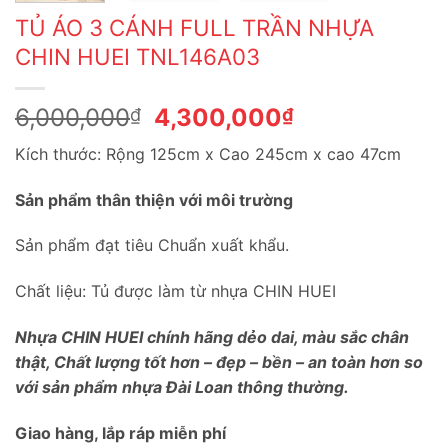
TỦ ÁO 3 CÁNH FULL TRẦN NHỰA
CHIN HUEI TNL146A03
Giá
Giá
6,000,000
4,300,000
₫
₫
gốc
hiện
Kích thước: Rộng 125cm x Cao 245cm x cao 47cm
là:
tại
6,000,000₫.
là:
Sản phẩm thân thiện với môi trường
4,300,000₫.
Sản phẩm đạt tiêu Chuẩn xuất khẩu.
Chất liệu: Tủ được làm từ nhựa CHIN HUEI
Nhựa CHIN HUEI chính hãng dẻo dai, màu sắc chân
thật, Chất lượng tốt hơn – đẹp – bền – an toàn hơn so
với sản phẩm nhựa Đài Loan thông thường.
Giao hàng, lắp ráp miễn phí