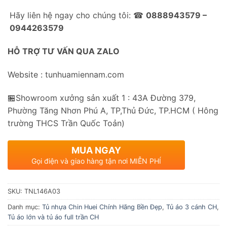
Hãy liên hệ ngay cho chúng tôi: ☎
0888943579 –
0944263579
HỖ TRỢ TƯ VẤN QUA ZALO
Website : tunhuamiennam.com
🏪Showroom xưởng sản xuất 1 : 43A Đường 379,
Phường Tăng Nhơn Phú A, TP,Thủ Đức, TP.HCM ( Hông
trường THCS Trần Quốc Toản)
MUA NGAY
Gọi điện và giao hàng tận nơi MIỄN PHÍ
SKU:
TNL146A03
Danh mục:
Tủ nhựa Chin Huei Chính Hãng Bền Đẹp
,
Tủ áo 3 cánh CH
,
Tủ áo lớn và tủ áo full trần CH