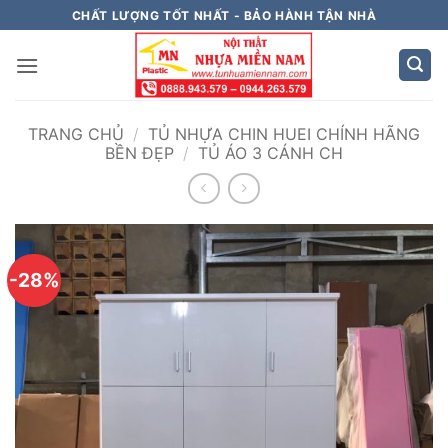
Bỏ
CHẤT LƯỢNG TỐT NHẤT - BẢO HÀNH TẬN NHÀ
qua
nội
dung
TRANG CHỦ
/
TỦ NHỰA CHIN HUEI CHÍNH HÃNG
BỀN ĐẸP
/
TỦ ÁO 3 CÁNH CH
-28%