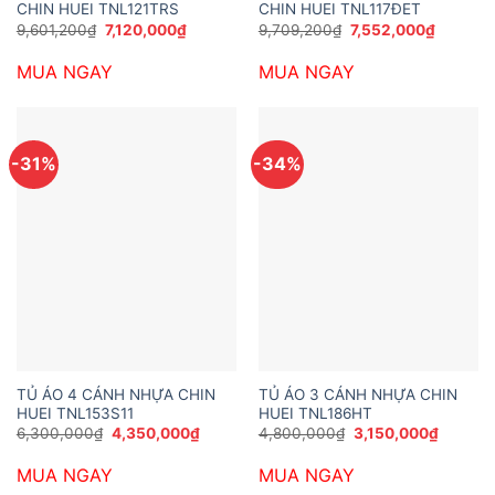
CHIN HUEI TNL121TRS
CHIN HUEI TNL117ĐET
Giá
Giá
Giá
Giá
9,601,200
₫
7,120,000
₫
9,709,200
₫
7,552,000
₫
gốc
hiện
gốc
hiện
là:
tại
là:
tại
MUA NGAY
MUA NGAY
9,601,200₫.
là:
9,709,200₫.
là:
7,120,000₫.
7,552,0
-31%
-34%
TỦ ÁO 4 CÁNH NHỰA CHIN
TỦ ÁO 3 CÁNH NHỰA CHIN
HUEI TNL153S11
HUEI TNL186HT
Giá
Giá
Giá
Giá
6,300,000
₫
4,350,000
₫
4,800,000
₫
3,150,000
₫
gốc
hiện
gốc
hiện
là:
tại
là:
tại
MUA NGAY
MUA NGAY
6,300,000₫.
là:
4,800,000₫.
là:
4,350,000₫.
3,150,0