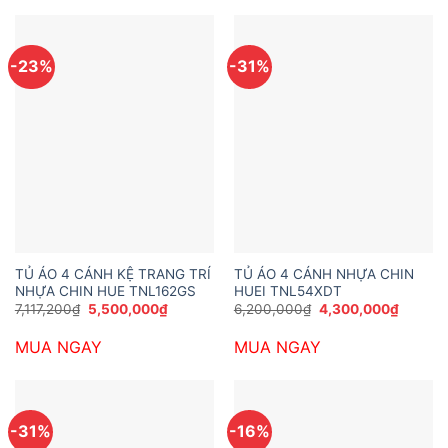
-23%
-31%
TỦ ÁO 4 CÁNH KỆ TRANG TRÍ
TỦ ÁO 4 CÁNH NHỰA CHIN
NHỰA CHIN HUE TNL162GS
HUEI TNL54XDT
Giá
Giá
Giá
Giá
7,117,200
₫
5,500,000
₫
6,200,000
₫
4,300,000
₫
gốc
hiện
gốc
hiện
là:
tại
là:
tại
MUA NGAY
MUA NGAY
7,117,200₫.
là:
6,200,000₫.
là:
5,500,000₫.
4,300,
-31%
-16%