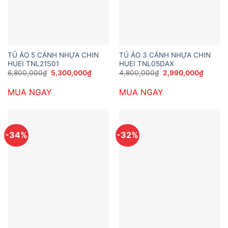
TỦ ÁO 5 CÁNH NHỰA CHIN
TỦ ÁO 3 CÁNH NHỰA CHIN
HUEI TNL21S01
HUEI TNL05DAX
Giá
Giá
Giá
Giá
6,800,000
₫
5,300,000
₫
4,800,000
₫
2,990,000
₫
gốc
hiện
gốc
hiện
là:
tại
là:
tại
MUA NGAY
MUA NGAY
6,800,000₫.
là:
4,800,000₫.
là:
5,300,000₫.
2,990,
-34%
-32%