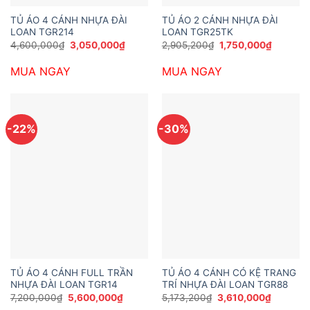
TỦ ÁO 4 CÁNH NHỰA ĐÀI
TỦ ÁO 2 CÁNH NHỰA ĐÀI
LOAN TGR214
LOAN TGR25TK
Giá
Giá
Giá
Giá
4,600,000
₫
3,050,000
₫
2,905,200
₫
1,750,000
₫
gốc
hiện
gốc
hiện
là:
tại
là:
tại
MUA NGAY
MUA NGAY
4,600,000₫.
là:
2,905,200₫.
là:
3,050,000₫.
1,750,00
-22%
-30%
TỦ ÁO 4 CÁNH FULL TRẦN
TỦ ÁO 4 CÁNH CÓ KỆ TRANG
NHỰA ĐÀI LOAN TGR14
TRÍ NHỰA ĐÀI LOAN TGR88
Giá
Giá
Giá
Giá
7,200,000
₫
5,600,000
₫
5,173,200
₫
3,610,000
₫
gốc
hiện
gốc
hiện