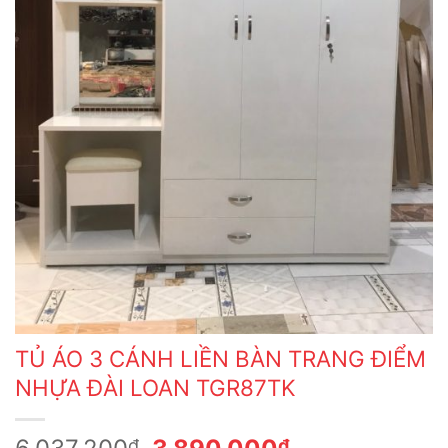
TỦ ÁO 3 CÁNH LIỀN BÀN TRANG ĐIỂM
NHỰA ĐÀI LOAN TGR87TK
Giá
Giá
₫
₫