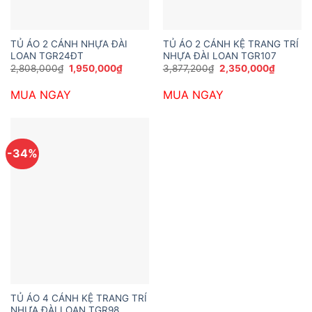
TỦ ÁO 2 CÁNH NHỰA ĐÀI
TỦ ÁO 2 CÁNH KỆ TRANG TRÍ
LOAN TGR24ĐT
NHỰA ĐÀI LOAN TGR107
Giá
Giá
Giá
Giá
2,808,000
₫
1,950,000
₫
3,877,200
₫
2,350,000
₫
gốc
hiện
gốc
hiện
là:
tại
là:
tại
MUA NGAY
MUA NGAY
2,808,000₫.
là:
3,877,200₫.
là:
1,950,000₫.
2,350,0
-34%
TỦ ÁO 4 CÁNH KỆ TRANG TRÍ
NHỰA ĐÀI LOAN TGR98