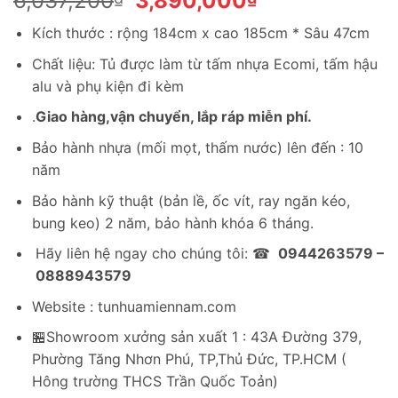
6,037,200
3,890,000
gốc
hiện
Kích thước : rộng 184cm x cao 185cm * Sâu 47cm
là:
tại
6,037,200₫.
là:
Chất liệu: Tủ được làm từ tấm nhựa Ecomi, tấm hậu
3,890,000₫.
alu và phụ kiện đi kèm
.
Giao hàng,vận chuyển, lắp ráp miễn phí.
Bảo hành nhựa (mối mọt, thấm nước) lên đến : 10
năm
Bảo hành kỹ thuật (bản lề, ốc vít, ray ngăn kéo,
bung keo) 2 năm, bảo hành khóa 6 tháng.
Hãy liên hệ ngay cho chúng tôi: ☎
0944263579 –
0888943579
Website : tunhuamiennam.com
🏪Showroom xưởng sản xuất 1 : 43A Đường 379,
Phường Tăng Nhơn Phú, TP,Thủ Đức, TP.HCM (
Hông trường THCS Trần Quốc Toản)