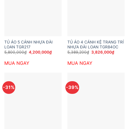
TỦ ÁO 5 CÁNH NHỰA ĐÀI
TỦ ÁO 4 CÁNH KỆ TRANG TRÍ
LOAN TGR217
NHỰA ĐÀI LOAN TGR84OC
Giá
Giá
Giá
Giá
5,800,000
₫
4,200,000
₫
5,389,200
₫
3,826,000
₫
gốc
hiện
gốc
hiện
là:
tại
là:
tại
MUA NGAY
MUA NGAY
5,800,000₫.
là:
5,389,200₫.
là:
4,200,000₫.
3,826,0
-31%
-39%