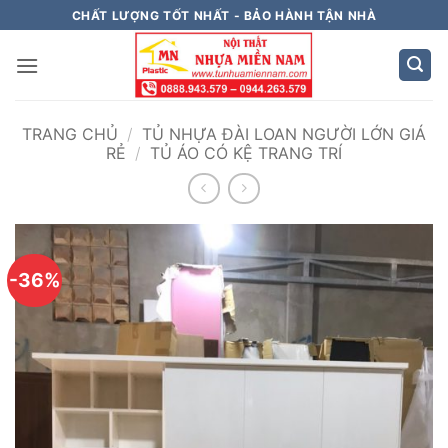
Bỏ
CHẤT LƯỢNG TỐT NHẤT - BẢO HÀNH TẬN NHÀ
qua
nội
dung
TRANG CHỦ
/
TỦ NHỰA ĐÀI LOAN NGƯỜI LỚN GIÁ
RẺ
/
TỦ ÁO CÓ KỆ TRANG TRÍ
-36%