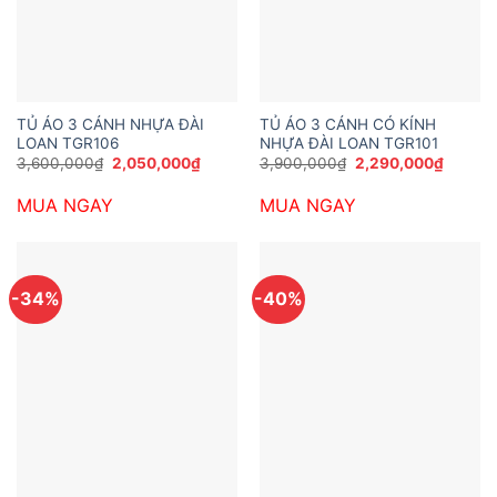
TỦ ÁO 3 CÁNH NHỰA ĐÀI
TỦ ÁO 3 CÁNH CÓ KÍNH
LOAN TGR106
NHỰA ĐÀI LOAN TGR101
Giá
Giá
Giá
Giá
3,600,000
₫
2,050,000
₫
3,900,000
₫
2,290,000
₫
gốc
hiện
gốc
hiện
là:
tại
là:
tại
MUA NGAY
MUA NGAY
3,600,000₫.
là:
3,900,000₫.
là:
2,050,000₫.
2,290,
-34%
-40%