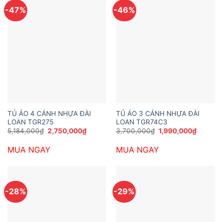
-47%
-46%
TỦ ÁO 4 CÁNH NHỰA ĐÀI
TỦ ÁO 3 CÁNH NHỰA ĐÀI
LOAN TGR275
LOAN TGR74C3
Giá
Giá
Giá
Giá
5,184,000
₫
2,750,000
₫
3,700,000
₫
1,990,000
₫
gốc
hiện
gốc
hiện
là:
tại
là:
tại
MUA NGAY
MUA NGAY
5,184,000₫.
là:
3,700,000₫.
là:
2,750,000₫.
1,990,0
-28%
-29%