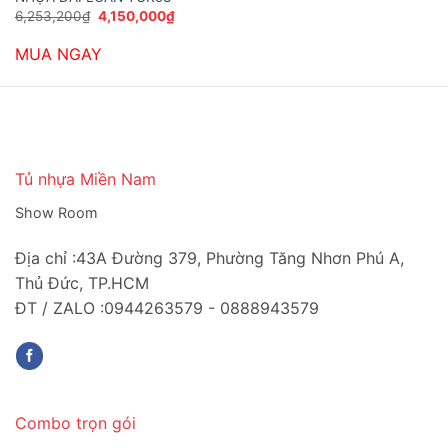
Giá
Giá
6,253,200
₫
4,150,000
₫
gốc
hiện
là:
tại
MUA NGAY
6,253,200₫.
là:
4,150,000₫.
Tủ nhựa Miền Nam
Show Room
Địa chỉ :43A Đường 379, Phường Tăng Nhơn Phú A,
Thủ Đức, TP.HCM
ĐT / ZALO :0944263579 - 0888943579
Combo trọn gói