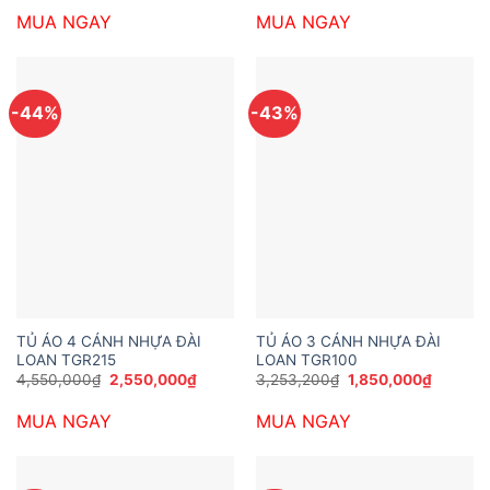
là:
tại
là:
tại
MUA NGAY
MUA NGAY
7,200,000₫.
là:
5,173,200₫.
là:
5,600,000₫.
3,610,0
-44%
-43%
TỦ ÁO 4 CÁNH NHỰA ĐÀI
TỦ ÁO 3 CÁNH NHỰA ĐÀI
LOAN TGR215
LOAN TGR100
Giá
Giá
Giá
Giá
4,550,000
₫
2,550,000
₫
3,253,200
₫
1,850,000
₫
gốc
hiện
gốc
hiện
là:
tại
là:
tại
MUA NGAY
MUA NGAY
4,550,000₫.
là:
3,253,200₫.
là:
2,550,000₫.
1,850,0