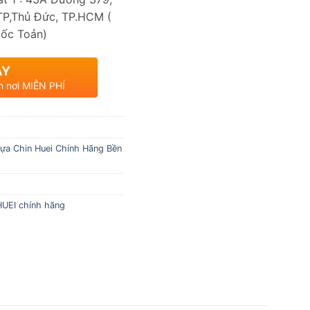
TP,Thủ Đức, TP.HCM (
ốc Toản)
AY
n nơi MIỄN PHÍ
ựa Chin Huei Chính Hãng Bền
HUEI chính hãng