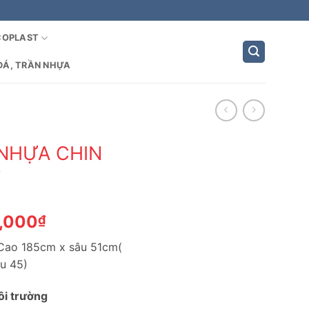
COPLAST
ĐÁ, TRẦN NHỰA
 NHỰA CHIN
T
Giá
,000
₫
hiện
 Cao 185cm x sâu 51cm(
tại
âu 45)
,000₫.
là:
3,250,000₫.
ôi trường