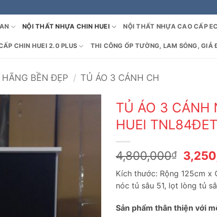
OAN
NỘI THẤT NHỰA CHIN HUEI
NỘI THẤT NHỰA CAO CẤP E
ẤP CHIN HUEI 2.0 PLUS
THI CÔNG ỐP TƯỜNG, LAM SÓNG, GIẢ 
 HÃNG BỀN ĐẸP
/
TỦ ÁO 3 CÁNH CH
TỦ ÁO 3 CÁNH
HUEI TNL84ĐE
Giá
4,800,000
3,250
₫
gốc
Kích thước: Rộng 125cm x
là:
nóc tủ sâu 51, lọt lòng tủ s
4,800
Sản phẩm thân thiện với m