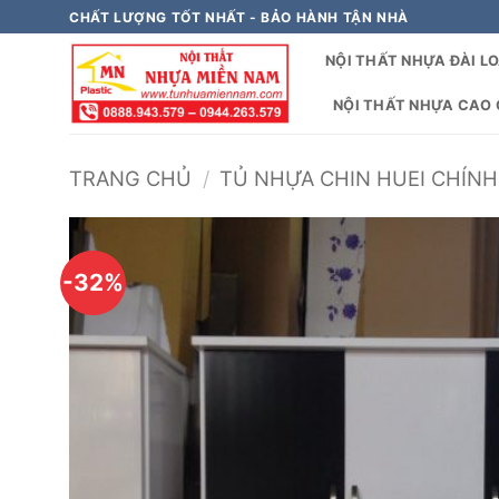
Bỏ
CHẤT LƯỢNG TỐT NHẤT - BẢO HÀNH TẬN NHÀ
qua
NỘI THẤT NHỰA ĐÀI L
nội
dung
NỘI THẤT NHỰA CAO C
TRANG CHỦ
/
TỦ NHỰA CHIN HUEI CHÍNH
-32%