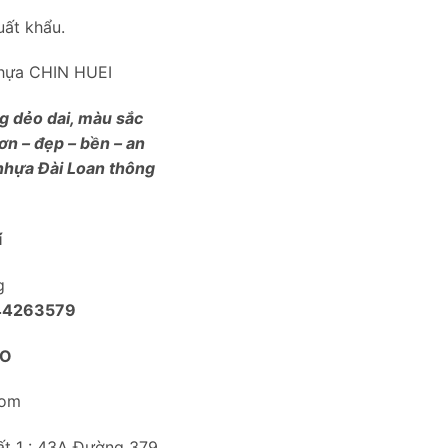
uất khẩu.
nhựa CHIN HUEI
g dẻo dai, màu sắc
ơn – đẹp – bền – an
nhựa Đài Loan thông
í
g
44263579
LO
com
t 1 : 43A Đường 379,