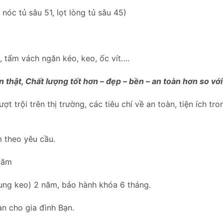
óc tủ sâu 51, lọt lòng tủ sâu 45)
u, tấm vách ngăn kéo, keo, ốc vít….
 thật, Chất lượng tốt hơn – đẹp – bền – an toàn hơn so v
t trội trên thị trường, các tiêu chí về an toàn, tiện ích tr
m theo yêu cầu.
năm
 bung keo) 2 năm, bảo hành khóa 6 tháng.
n cho gia đình Bạn.