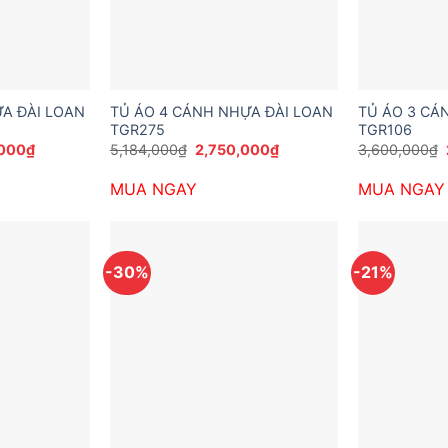
A ĐÀI LOAN
TỦ ÁO 4 CÁNH NHỰA ĐÀI LOAN
TỦ ÁO 3 CÁ
TGR275
TGR106
Giá
Giá
Giá
,000
₫
5,184,000
₫
2,750,000
₫
3,600,000
₫
hiện
gốc
hiện
tại
là:
tại
MUA NGAY
MUA NGAY
000₫.
là:
5,184,000₫.
là:
3,050,000₫.
2,750,000₫.
-30%
-21%