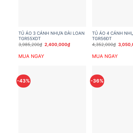
TỦ ÁO 3 CÁNH NHỰA ĐÀI LOAN
TỦ ÁO 4 CÁNH NHỰ
TGR55XDT
TGR56ĐT
Giá
Giá
Giá
3,985,200
₫
2,400,000
₫
4,352,000
₫
3,050
gốc
hiện
gốc
là:
tại
là:
MUA NGAY
MUA NGAY
3,985,200₫.
là:
4,352,
2,400,000₫.
-43%
-36%