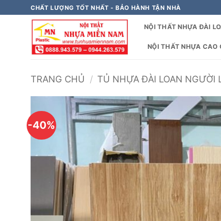
Bỏ
CHẤT LƯỢNG TỐT NHẤT - BẢO HÀNH TẬN NHÀ
qua
NỘI THẤT NHỰA ĐÀI L
nội
dung
NỘI THẤT NHỰA CAO C
TRANG CHỦ
/
TỦ NHỰA ĐÀI LOAN NGƯỜI 
-40%