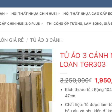
OAN
NỘI THẤT NHỰA CHIN HUEI
NỘI THẤT NHỰA CAO CẤP E
ẤP CHIN HUEI 2.0 PLUS
THI CÔNG ỐP TƯỜNG, LAM SÓNG, GIẢ 
LỚN GIÁ RẺ
/
TỦ ÁO 3 CÁNH
TỦ ÁO 3 CÁNH 
LOAN TGR303
Giá
3,250,000
1,950
₫
gốc
Kích thước tủ : Rộng 10
là:
47cm
3,250
Chất liệu: Tủ được làm 
hậu alu và phụ kiện đi k