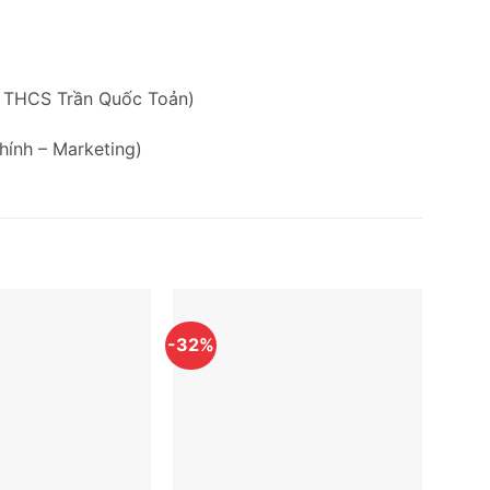
g THCS Trần Quốc Toản)
hính – Marketing)
-32%