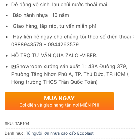
Dễ dàng vệ sinh, lau chùi nước thoải mái.
Bảo hành nhựa : 10 năm
Giao hàng, lắp ráp, tư vấn miễn phí
Hãy liên hệ ngay cho chúng tôi theo số điện thoại :
0888943579 – 0944263579
HỖ TRỢ TƯ VẤN QUA ZALO -VIBER.
🏪Showroom xưởng sản xuất 1 : 43A Đường 379,
Phường Tăng Nhơn Phú A, TP. Thủ Đức, TP.HCM (
Hông trường THCS Trần Quốc Toản)
MUA NGAY
Gọi điện và giao hàng tận nơi MIỄN PHÍ
SKU:
TAE104
Danh mục:
Tủ người lớn nhựa cao cấp Ecoplast