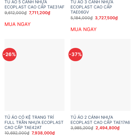
TỦ ÁO 5 CÁNH NHỰA
TỦ ÁO 3 CÁNH NHỰA
ECOPLAST CAO CẤP TAE31AF
ECOPLAST CAO CẤP
TAE06GV
Giá
Giá
9,612,000
₫
7,711,200
₫
gốc
hiện
Giá
Giá
5,184,000
₫
3,727,500
₫
là:
tại
gốc
hiện
MUA NGAY
9,612,000₫.
là:
là:
tại
7,711,200₫.
MUA NGAY
5,184,000₫.
là:
3,727,50
-26%
-37%
TỦ ÁO CÓ KỆ TRANG TRÍ
TỦ ÁO 2 CÁNH NHỰA
FULL TRẦN NHỰA ECOPLAST
ECOPLAST CAO CẤP TAE17A6
CAO CẤP TAE42AT
Giá
Giá
3,985,200
₫
2,494,800
₫
gốc
hiện
Giá
Giá
10,692,000
₫
7,938,000
₫