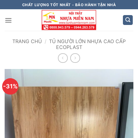
Bỏ
CHẤT LƯỢNG TỐT NHẤT - BẢO HÀNH TẬN NHÀ
qua
nội
dung
TRANG CHỦ
/
TỦ NGƯỜI LỚN NHỰA CAO CẤP
ECOPLAST
-31%