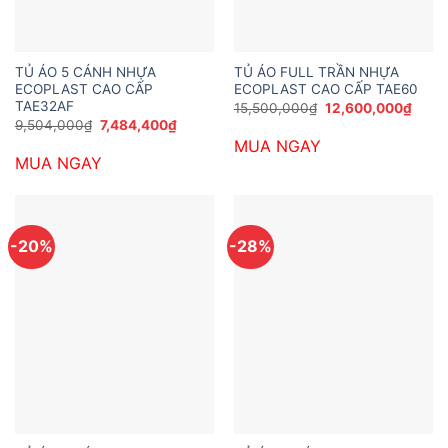
TỦ ÁO 5 CÁNH NHỰA
TỦ ÁO FULL TRẦN NHỰA
ECOPLAST CAO CẤP
ECOPLAST CAO CẤP TAE60
TAE32AF
Giá
Giá
15,500,000
₫
12,600,000
₫
gốc
hiện
Giá
Giá
9,504,000
₫
7,484,400
₫
là:
tại
gốc
hiện
MUA NGAY
15,500,000₫.
là:
là:
tại
12,60
MUA NGAY
9,504,000₫.
là:
7,484,400₫.
-20%
-28%