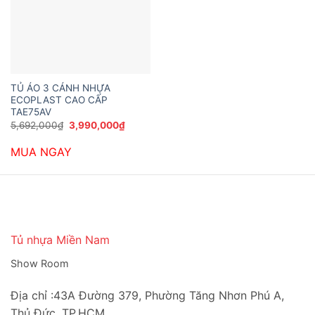
TỦ ÁO 3 CÁNH NHỰA
ECOPLAST CAO CẤP
TAE75AV
Giá
Giá
5,692,000
₫
3,990,000
₫
gốc
hiện
là:
tại
MUA NGAY
5,692,000₫.
là:
3,990,000₫.
Tủ nhựa Miền Nam
Show Room
Địa chỉ :43A Đường 379, Phường Tăng Nhơn Phú A,
Thủ Đức, TP.HCM