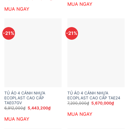
là:
tại
gốc
hiện
MUA NGAY
3,985,200₫.
là:
là:
tại
2,494,8
MUA NGAY
10,692,000₫.
là:
7,938,000₫.
-21%
-21%
TỦ ÁO 4 CÁNH NHỰA
TỦ ÁO 4 CÁNH NHỰA
ECOPLAST CAO CẤP
ECOPLAST CAO CẤP TAE24
TAE07GV
Giá
Giá
7,200,000
₫
5,670,000
₫
gốc
hiện
Giá
Giá
6,912,000
₫
5,443,200
₫
là:
tại
gốc
hiện
MUA NGAY
7,200,000₫.
là:
là:
tại
5,670,0
MUA NGAY
6,912,000₫.
là:
5,443,200₫.