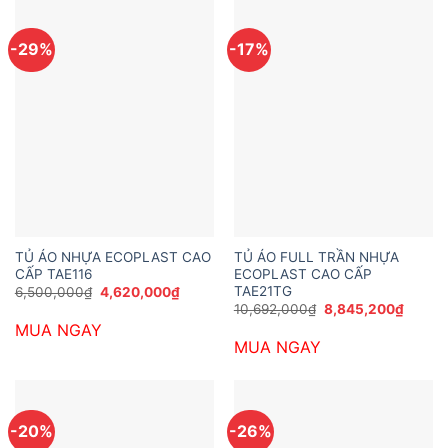
-29%
-17%
TỦ ÁO NHỰA ECOPLAST CAO
TỦ ÁO FULL TRẦN NHỰA
CẤP TAE116
ECOPLAST CAO CẤP
TAE21TG
Giá
Giá
6,500,000
₫
4,620,000
₫
gốc
hiện
Giá
Giá
10,692,000
₫
8,845,200
₫
là:
tại
gốc
hiện
MUA NGAY
6,500,000₫.
là:
là:
tại
4,620,000₫.
MUA NGAY
10,692,000₫.
là:
8,845,
-20%
-26%