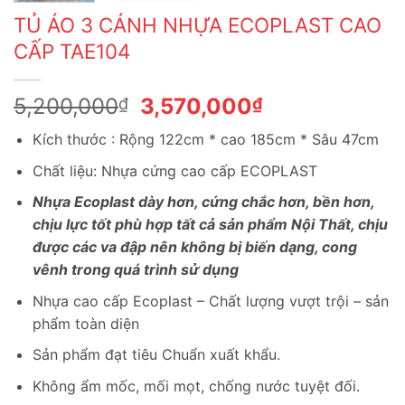
TỦ ÁO 3 CÁNH NHỰA ECOPLAST CAO
CẤP TAE104
Giá
Giá
5,200,000
3,570,000
₫
₫
gốc
hiện
Kích thước : Rộng 122cm * cao 185cm * Sâu 47cm
là:
tại
5,200,000₫.
là:
Chất liệu: Nhựa cứng cao cấp ECOPLAST
3,570,000₫.
Nhựa Ecoplast dày hơn, cứng chắc hơn, bền hơn,
chịu lực tốt phù hợp tất cả sản phẩm Nội Thất, chịu
được các va đập nên không bị biến dạng, cong
vênh trong quá trình sử dụng
Nhựa cao cấp Ecoplast – Chất lượng vượt trội – sản
phẩm toàn diện
Sản phẩm đạt tiêu Chuẩn xuất khẩu.
Không ẩm mốc, mối mọt, chống nước tuyệt đối.