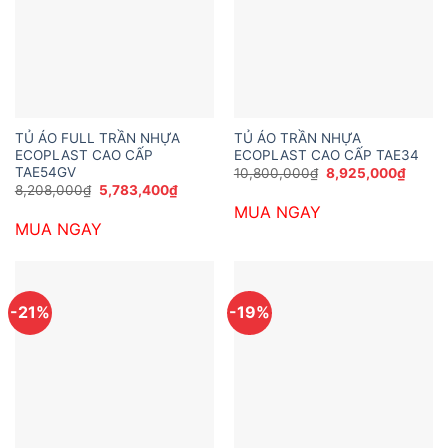
TỦ ÁO FULL TRẦN NHỰA
TỦ ÁO TRẦN NHỰA
ECOPLAST CAO CẤP
ECOPLAST CAO CẤP TAE34
TAE54GV
Giá
Giá
10,800,000
₫
8,925,000
₫
gốc
hiện
Giá
Giá
8,208,000
₫
5,783,400
₫
là:
tại
gốc
hiện
MUA NGAY
10,800,000₫.
là:
là:
tại
8,925,
MUA NGAY
8,208,000₫.
là:
5,783,400₫.
-21%
-19%