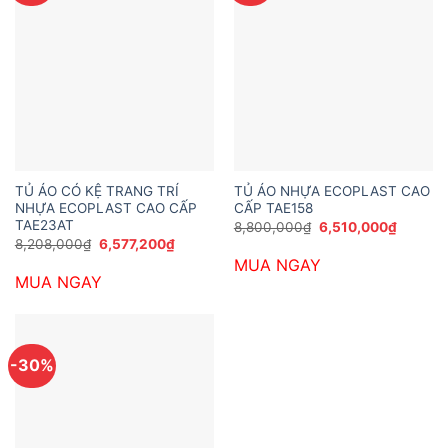
TỦ ÁO CÓ KỆ TRANG TRÍ
TỦ ÁO NHỰA ECOPLAST CAO
NHỰA ECOPLAST CAO CẤP
CẤP TAE158
TAE23AT
Giá
Giá
8,800,000
₫
6,510,000
₫
gốc
hiện
Giá
Giá
8,208,000
₫
6,577,200
₫
là:
tại
gốc
hiện
MUA NGAY
8,800,000₫.
là:
là:
tại
6,510,0
MUA NGAY
8,208,000₫.
là:
6,577,200₫.
-30%