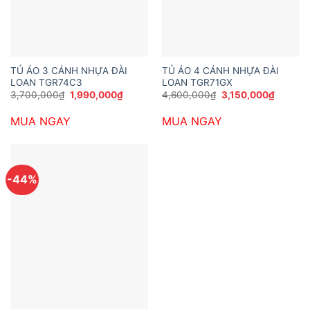
TỦ ÁO 3 CÁNH NHỰA ĐÀI
TỦ ÁO 4 CÁNH NHỰA ĐÀI
LOAN TGR74C3
LOAN TGR71GX
Giá
Giá
Giá
Giá
3,700,000
₫
1,990,000
₫
4,600,000
₫
3,150,000
₫
gốc
hiện
gốc
hiện
là:
tại
là:
tại
MUA NGAY
MUA NGAY
3,700,000₫.
là:
4,600,000₫.
là:
1,990,000₫.
3,150,0
-44%