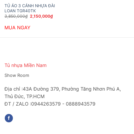
TỦ ÁO 3 CÁNH NHỰA ĐÀI
LOAN TGR40TK
Giá
Giá
3,850,000
₫
2,150,000
₫
gốc
hiện
là:
tại
MUA NGAY
3,850,000₫.
là:
2,150,000₫.
Tủ nhựa Miền Nam
Show Room
Địa chỉ :43A Đường 379, Phường Tăng Nhơn Phú A,
Thủ Đức, TP.HCM
ĐT / ZALO :0944263579 - 0888943579