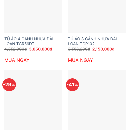
TỦ ÁO 4 CÁNH NHỰA ĐÀI
TỦ ÁO 3 CÁNH NHỰA ĐÀI
LOAN TGR56ĐT
LOAN TGR102
Giá
Giá
Giá
Giá
4,352,000
₫
3,050,000
₫
3,553,200
₫
2,150,000
₫
gốc
hiện
gốc
hiện
là:
tại
là:
tại
MUA NGAY
MUA NGAY
4,352,000₫.
là:
3,553,200₫.
là:
3,050,000₫.
2,150,0
-29%
-41%