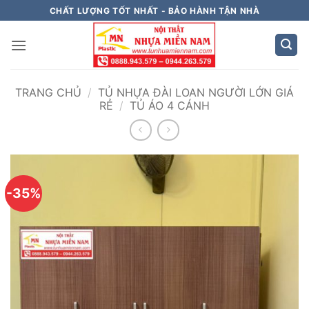
Bỏ
CHẤT LƯỢNG TỐT NHẤT - BẢO HÀNH TẬN NHÀ
qua
nội
dung
TRANG CHỦ
/
TỦ NHỰA ĐÀI LOAN NGƯỜI LỚN GIÁ
RẺ
/
TỦ ÁO 4 CÁNH
-35%