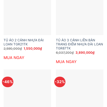
TỦ ÁO 2 CÁNH NHỰA ĐÀI
TỦ ÁO 3 CÁNH LIỀN BÀN
LOAN TGR21TK
TRANG ĐIỂM NHỰA ĐÀI LOAN
TGR87TK
Giá
Giá
2,590,000
₫
1,550,000
₫
gốc
hiện
Giá
Giá
6,037,200
₫
3,890,000
₫
là:
tại
gốc
hiện
MUA NGAY
2,590,000₫.
là:
là:
tại
1,550,000₫.
MUA NGAY
6,037,200₫.
là:
3,890,0
-46%
-32%