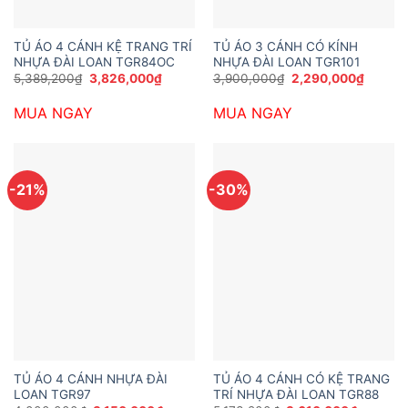
TỦ ÁO 4 CÁNH KỆ TRANG TRÍ
TỦ ÁO 3 CÁNH CÓ KÍNH
NHỰA ĐÀI LOAN TGR84OC
NHỰA ĐÀI LOAN TGR101
Giá
Giá
Giá
Giá
5,389,200
₫
3,826,000
₫
3,900,000
₫
2,290,000
₫
gốc
hiện
gốc
hiện
là:
tại
là:
tại
MUA NGAY
MUA NGAY
5,389,200₫.
là:
3,900,000₫.
là:
3,826,000₫.
2,290,
-21%
-30%
TỦ ÁO 4 CÁNH NHỰA ĐÀI
TỦ ÁO 4 CÁNH CÓ KỆ TRANG
LOAN TGR97
TRÍ NHỰA ĐÀI LOAN TGR88