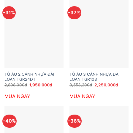
-31%
-37%
TỦ ÁO 2 CÁNH NHỰA ĐÀI
TỦ ÁO 3 CÁNH NHỰA ĐÀI
LOAN TGR24ĐT
LOAN TGR103
Giá
Giá
Giá
Giá
2,808,000
₫
1,950,000
₫
3,553,200
₫
2,250,000
₫
gốc
hiện
gốc
hiện
là:
tại
là:
tại
MUA NGAY
MUA NGAY
2,808,000₫.
là:
3,553,200₫.
là:
1,950,000₫.
2,250,0
-40%
-36%