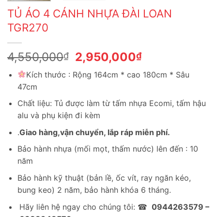
TỦ ÁO 4 CÁNH NHỰA ĐÀI LOAN
TGR270
Giá
Giá
4,550,000
2,950,000
₫
₫
gốc
hiện
Kích thước : Rộng 164cm * cao 180cm * Sâu
là:
tại
47cm
4,550,000₫.
là:
2,950,000₫.
Chất liệu: Tủ được làm từ tấm nhựa Ecomi, tấm hậu
alu và phụ kiện đi kèm
.
Giao hàng,vận chuyển, lắp ráp miễn phí.
Bảo hành nhựa (mối mọt, thấm nước) lên đến : 10
năm
Bảo hành kỹ thuật (bản lề, ốc vít, ray ngăn kéo,
bung keo) 2 năm, bảo hành khóa 6 tháng.
Hãy liên hệ ngay cho chúng tôi: ☎
0944263579 –