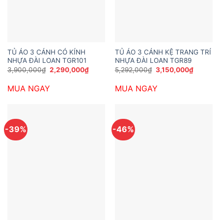
TỦ ÁO 3 CÁNH CÓ KÍNH
TỦ ÁO 3 CÁNH KỆ TRANG TRÍ
NHỰA ĐÀI LOAN TGR101
NHỰA ĐÀI LOAN TGR89
Giá
Giá
Giá
Giá
3,900,000
₫
2,290,000
₫
5,292,000
₫
3,150,000
₫
gốc
hiện
gốc
hiện
là:
tại
là:
tại
MUA NGAY
MUA NGAY
3,900,000₫.
là:
5,292,000₫.
là:
2,290,000₫.
3,150,0
-39%
-46%