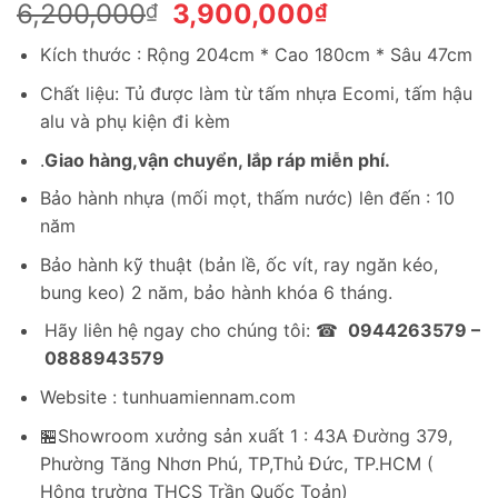
Giá
Giá
6,200,000
3,900,000
₫
₫
gốc
hiện
Kích thước : Rộng 204cm * Cao 180cm * Sâu 47cm
là:
tại
6,200,000₫.
là:
Chất liệu: Tủ được làm từ tấm nhựa Ecomi, tấm hậu
3,900,000₫.
alu và phụ kiện đi kèm
.
Giao hàng,vận chuyển, lắp ráp miễn phí.
Bảo hành nhựa (mối mọt, thấm nước) lên đến : 10
năm
Bảo hành kỹ thuật (bản lề, ốc vít, ray ngăn kéo,
bung keo) 2 năm, bảo hành khóa 6 tháng.
Hãy liên hệ ngay cho chúng tôi: ☎
0944263579 –
0888943579
Website : tunhuamiennam.com
🏪Showroom xưởng sản xuất 1 : 43A Đường 379,
Phường Tăng Nhơn Phú, TP,Thủ Đức, TP.HCM (
Hông trường THCS Trần Quốc Toản)