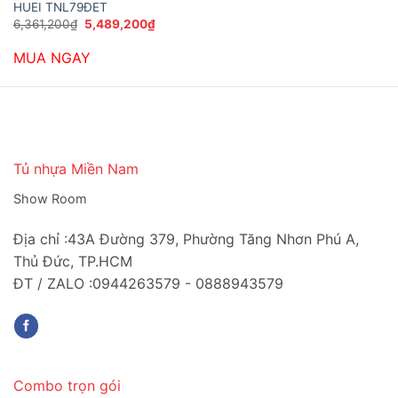
HUEI TNL79ĐET
Giá
Giá
6,361,200
₫
5,489,200
₫
gốc
hiện
là:
tại
MUA NGAY
6,361,200₫.
là:
5,489,200₫.
Tủ nhựa Miền Nam
Show Room
Địa chỉ :43A Đường 379, Phường Tăng Nhơn Phú A,
Thủ Đức, TP.HCM
ĐT / ZALO :0944263579 - 0888943579
Combo trọn gói