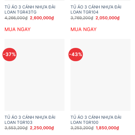
TỦ ÁO 3 CÁNH NHỰA ĐÀI
TỦ ÁO 3 CÁNH NHỰA ĐÀI
LOAN TGR43TG
LOAN TGR104
Giá
Giá
Giá
Giá
4,266,000
₫
2,600,000
₫
3,769,200
₫
2,050,000
₫
gốc
hiện
gốc
hiện
là:
tại
là:
tại
MUA NGAY
MUA NGAY
4,266,000₫.
là:
3,769,200₫.
là:
2,600,000₫.
2,050,0
-37%
-43%
TỦ ÁO 3 CÁNH NHỰA ĐÀI
TỦ ÁO 3 CÁNH NHỰA ĐÀI
LOAN TGR103
LOAN TGR100
Giá
Giá
Giá
Giá
3,553,200
₫
2,250,000
₫
3,253,200
₫
1,850,000
₫
gốc
hiện
gốc
hiện