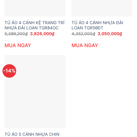
TỦ ÁO 4 CÁNH KỆ TRANG TRÍ
TỦ ÁO 4 CÁNH NHỰA ĐÀI
NHỰA ĐÀI LOAN TGR84OC
LOAN TGR56ĐT
Giá
Giá
Giá
Giá
5,389,200
₫
3,826,000
₫
4,352,000
₫
3,050,000
₫
gốc
hiện
gốc
hiện
là:
tại
là:
tại
MUA NGAY
MUA NGAY
5,389,200₫.
là:
4,352,000₫.
là:
3,826,000₫.
3,050,
-14%
TỦ ÁO 5 CÁNH NHỰA CHIN