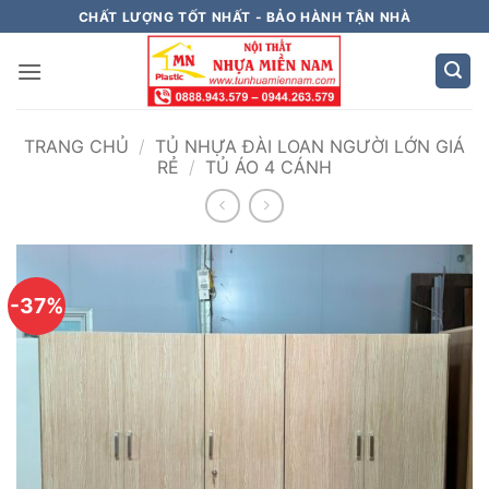
Bỏ
CHẤT LƯỢNG TỐT NHẤT - BẢO HÀNH TẬN NHÀ
qua
nội
dung
TRANG CHỦ
/
TỦ NHỰA ĐÀI LOAN NGƯỜI LỚN GIÁ
RẺ
/
TỦ ÁO 4 CÁNH
-37%