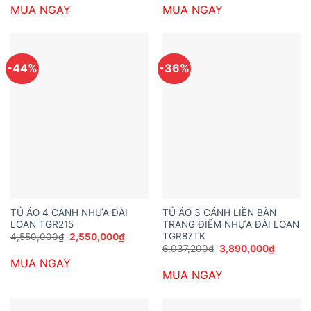
là:
tại
là:
tại
MUA NGAY
MUA NGAY
3,553,200₫.
là:
3,253,200₫.
là:
2,250,000₫.
1,850,0
-44%
-36%
TỦ ÁO 4 CÁNH NHỰA ĐÀI
TỦ ÁO 3 CÁNH LIỀN BÀN
LOAN TGR215
TRANG ĐIỂM NHỰA ĐÀI LOAN
TGR87TK
Giá
Giá
4,550,000
₫
2,550,000
₫
gốc
hiện
Giá
Giá
6,037,200
₫
3,890,000
₫
là:
tại
gốc
hiện
MUA NGAY
4,550,000₫.
là:
là:
tại
2,550,000₫.
MUA NGAY
6,037,200₫.
là:
3,890,0