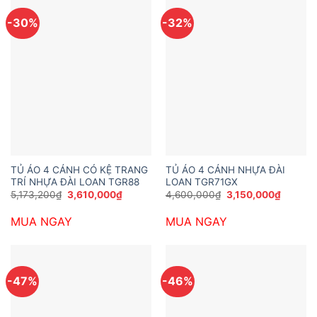
-30%
-32%
TỦ ÁO 4 CÁNH CÓ KỆ TRANG
TỦ ÁO 4 CÁNH NHỰA ĐÀI
TRÍ NHỰA ĐÀI LOAN TGR88
LOAN TGR71GX
Giá
Giá
Giá
Giá
5,173,200
₫
3,610,000
₫
4,600,000
₫
3,150,000
₫
gốc
hiện
gốc
hiện
là:
tại
là:
tại
MUA NGAY
MUA NGAY
5,173,200₫.
là:
4,600,000₫.
là:
3,610,000₫.
3,150,0
-47%
-46%