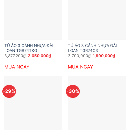
TỦ ÁO 3 CÁNH NHỰA ĐÀI
TỦ ÁO 3 CÁNH NHỰA ĐÀI
LOAN TGR74TKG
LOAN TGR74C3
Giá
Giá
Giá
Giá
3,877,200
₫
2,050,000
₫
3,700,000
₫
1,990,000
₫
gốc
hiện
gốc
hiện
là:
tại
là:
tại
MUA NGAY
MUA NGAY
3,877,200₫.
là:
3,700,000₫.
là:
2,050,000₫.
1,990,0
-29%
-30%