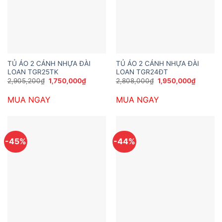
TỦ ÁO 2 CÁNH NHỰA ĐÀI
TỦ ÁO 2 CÁNH NHỰA ĐÀI
LOAN TGR25TK
LOAN TGR24ĐT
Giá
Giá
Giá
Giá
2,905,200
₫
1,750,000
₫
2,808,000
₫
1,950,000
₫
gốc
hiện
gốc
hiện
là:
tại
là:
tại
MUA NGAY
MUA NGAY
2,905,200₫.
là:
2,808,000₫.
là:
1,750,000₫.
1,950,0
-45%
-44%