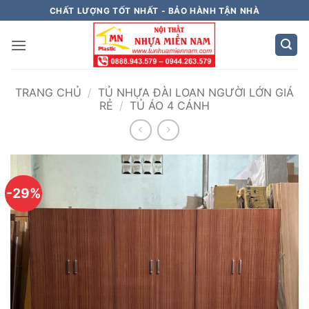
Bỏ
CHẤT LƯỢNG TỐT NHẤT - BẢO HÀNH TẬN NHÀ
qua
nội
dung
TRANG CHỦ
/
TỦ NHỰA ĐÀI LOAN NGƯỜI LỚN GIÁ
RẺ
/
TỦ ÁO 4 CÁNH
-29%