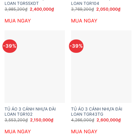
LOAN TGR55XDT
LOAN TGR104
Giá
Giá
Giá
Giá
3,985,200
₫
2,400,000
₫
3,769,200
₫
2,050,000
₫
gốc
hiện
gốc
hiện
là:
tại
là:
tại
MUA NGAY
MUA NGAY
3,985,200₫.
là:
3,769,200₫.
là:
2,400,000₫.
2,050,0
-39%
-39%
TỦ ÁO 3 CÁNH NHỰA ĐÀI
TỦ ÁO 3 CÁNH NHỰA ĐÀI
LOAN TGR102
LOAN TGR43TG
Giá
Giá
Giá
Giá
3,553,200
₫
2,150,000
₫
4,266,000
₫
2,600,000
₫
gốc
hiện
gốc
hiện
là:
tại
là:
tại
MUA NGAY
MUA NGAY
3,553,200₫.
là:
4,266,000₫.
là:
2,150,000₫.
2,600,