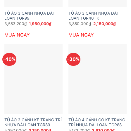
TỦ ÁO 3 CÁNH NHỰA ĐÀI
TỦ ÁO 3 CÁNH NHỰA ĐÀI
LOAN TGR99
LOAN TGR40TK
Giá
Giá
Giá
Giá
3,553,200
₫
1,950,000
₫
3,850,000
₫
2,150,000
₫
gốc
hiện
gốc
hiện
là:
tại
là:
tại
MUA NGAY
MUA NGAY
3,553,200₫.
là:
3,850,000₫.
là:
1,950,000₫.
2,150,0
-40%
-30%
TỦ ÁO 3 CÁNH KỆ TRANG TRÍ
TỦ ÁO 4 CÁNH CÓ KỆ TRANG
NHỰA ĐÀI LOAN TGR89
TRÍ NHỰA ĐÀI LOAN TGR88
Giá
Giá
Giá
Giá
5,292,000
₫
3,150,000
₫
5,173,200
₫
3,610,000
₫