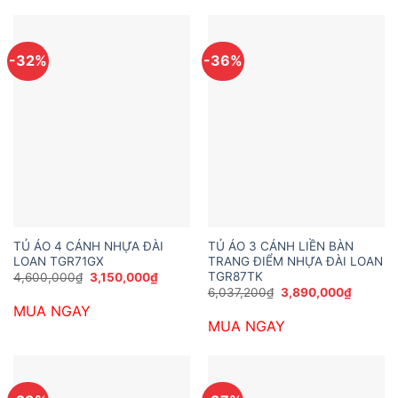
-32%
-36%
TỦ ÁO 4 CÁNH NHỰA ĐÀI
TỦ ÁO 3 CÁNH LIỀN BÀN
LOAN TGR71GX
TRANG ĐIỂM NHỰA ĐÀI LOAN
TGR87TK
Giá
Giá
4,600,000
₫
3,150,000
₫
gốc
hiện
Giá
Giá
6,037,200
₫
3,890,000
₫
là:
tại
gốc
hiện
MUA NGAY
4,600,000₫.
là:
là:
tại
3,150,000₫.
MUA NGAY
6,037,200₫.
là:
3,890,0