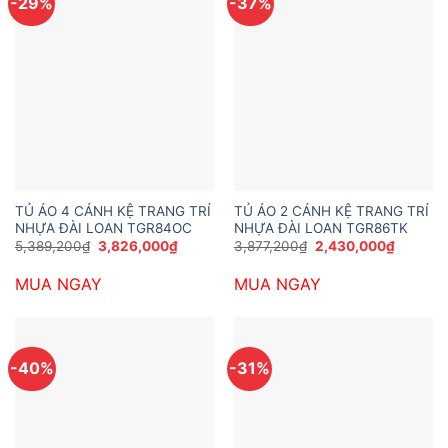
-29%
-37%
TỦ ÁO 4 CÁNH KỆ TRANG TRÍ
TỦ ÁO 2 CÁNH KỆ TRANG TRÍ
NHỰA ĐÀI LOAN TGR84OC
NHỰA ĐÀI LOAN TGR86TK
Giá
Giá
Giá
Giá
5,389,200
₫
3,826,000
₫
3,877,200
₫
2,430,000
₫
gốc
hiện
gốc
hiện
là:
tại
là:
tại
MUA NGAY
MUA NGAY
5,389,200₫.
là:
3,877,200₫.
là:
3,826,000₫.
2,430,0
-40%
-31%