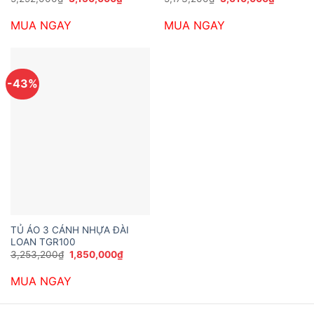
gốc
hiện
gốc
hiện
là:
tại
là:
tại
MUA NGAY
MUA NGAY
5,292,000₫.
là:
5,173,200₫.
là:
3,150,000₫.
3,610,0
-43%
TỦ ÁO 3 CÁNH NHỰA ĐÀI
LOAN TGR100
Giá
Giá
3,253,200
₫
1,850,000
₫
gốc
hiện
là:
tại
MUA NGAY
3,253,200₫.
là:
1,850,000₫.