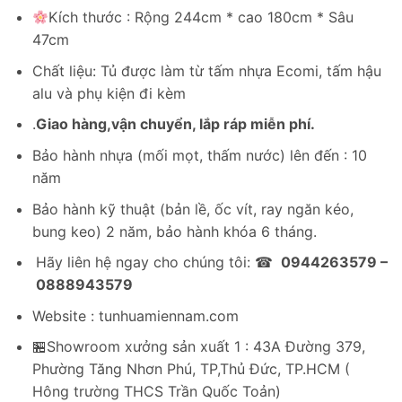
gốc
hiện
Kích thước : Rộng 244cm * cao 180cm * Sâu
là:
tại
47cm
6,950,000₫.
là:
4,900,000₫.
Chất liệu: Tủ được làm từ tấm nhựa Ecomi, tấm hậu
alu và phụ kiện đi kèm
.
Giao hàng,vận chuyển, lắp ráp miễn phí.
Bảo hành nhựa (mối mọt, thấm nước) lên đến : 10
năm
Bảo hành kỹ thuật (bản lề, ốc vít, ray ngăn kéo,
bung keo) 2 năm, bảo hành khóa 6 tháng.
Hãy liên hệ ngay cho chúng tôi: ☎
0944263579 –
0888943579
Website : tunhuamiennam.com
🏪Showroom xưởng sản xuất 1 : 43A Đường 379,
Phường Tăng Nhơn Phú, TP,Thủ Đức, TP.HCM (
Hông trường THCS Trần Quốc Toản)