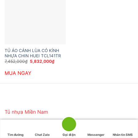
TỦ ÁO CÁNH LÙA CÓ KÍNH
NHỰA CHIN HUEI TCL141TR
Giá
Giá
7,452,000
₫
5,832,000
₫
gốc
hiện
là:
tại
MUA NGAY
7,452,000₫.
là:
5,832,000₫.
Tủ nhựa Miền Nam
Show Room
Tìm đường
Chat Zalo
Gọi điện
Messenger
Nhắn tin SMS
Địa chỉ :43A Đường 379, Phường Tăng Nhơn Phú A,