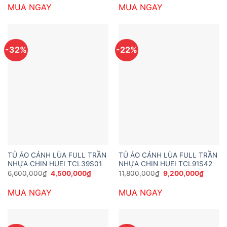
là:
tại
là:
tại
MUA NGAY
MUA NGAY
7,800,000₫.
là:
12,852,000₫.
là:
5,600,000₫.
9,072,
-32%
-22%
TỦ ÁO CÁNH LÙA FULL TRẦN
TỦ ÁO CÁNH LÙA FULL TRẦN
NHỰA CHIN HUEI TCL39S01
NHỰA CHIN HUEI TCL91S42
Giá
Giá
Giá
Giá
6,600,000
₫
4,500,000
₫
11,800,000
₫
9,200,000
₫
gốc
hiện
gốc
hiện
là:
tại
là:
tại
MUA NGAY
MUA NGAY
6,600,000₫.
là:
11,800,000₫.
là:
4,500,000₫.
9,200,