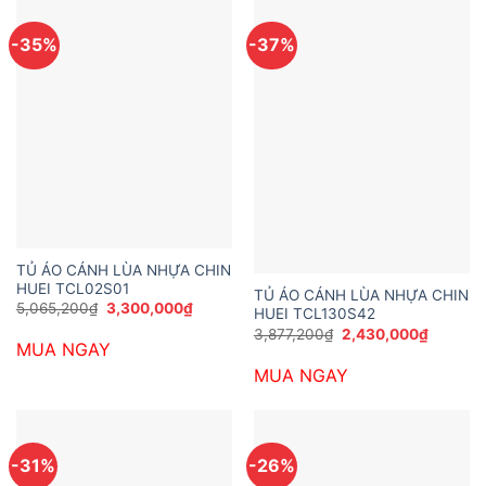
-35%
-37%
TỦ ÁO CÁNH LÙA NHỰA CHIN
HUEI TCL02S01
TỦ ÁO CÁNH LÙA NHỰA CHIN
Giá
Giá
5,065,200
₫
3,300,000
₫
HUEI TCL130S42
gốc
hiện
Giá
Giá
3,877,200
₫
2,430,000
₫
là:
tại
gốc
hiện
MUA NGAY
5,065,200₫.
là:
là:
tại
3,300,000₫.
MUA NGAY
3,877,200₫.
là:
2,430,0
-31%
-26%