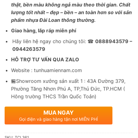
thật, bền màu không ngả màu theo thời gian. Chất
lượng tốt nhất – đẹp – bền – an toàn hơn so với sản
phẩm nhựa Đài Loan thông thường.
Giao hàng, lắp ráp miễn phí
Hãy liên hệ ngay cho chúng tôi: ☎
0888943579 –
0944263579
HỖ TRỢ TƯ VẤN QUA ZALO
Website : tunhuamiennam.com
🏪Showroom xưởng sản xuất 1 : 43A Đường 379,
Phường Tăng Nhơn Phú A, TP,Thủ Đức, TP.HCM (
Hông trường THCS Trần Quốc Toản)
MUA NGAY
Gọi điện và giao hàng tận nơi MIỄN PHÍ
SKU:
TCL361