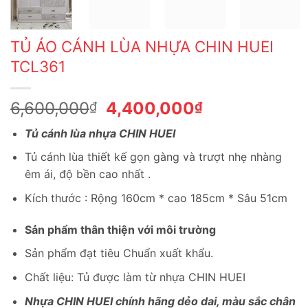
TỦ ÁO CÁNH LÙA NHỰA CHIN HUEI
TCL361
Giá
Giá
6,600,000
4,400,000
₫
₫
gốc
hiện
Tủ cánh lùa nhựa CHIN HUEI
là:
tại
6,600,000₫.
là:
Tủ cánh lùa thiết kế gọn gàng và trượt nhẹ nhàng
4,400,000₫.
êm ái, độ bền cao nhất .
Kích thước : Rộng 160cm * cao 185cm * Sâu 51cm
Sản phẩm thân thiện với môi trường
Sản phẩm đạt tiêu Chuẩn xuất khẩu.
Chất liệu: Tủ được làm từ nhựa CHIN HUEI
Nhựa CHIN HUEI chính hãng dẻo dai, màu sắc chân