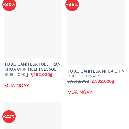
-30%
-35%
TỦ ÁO CÁNH LÙA FULL TRẦN
NHỰA CHIN HUEI TCL35GĐ
TỦ ÁO CÁNH LÙA NHỰA CHIN
Giá
Giá
10,692,000
₫
7,452,000
₫
HUEI TCL125S42
gốc
hiện
Giá
Giá
3,985,200
₫
2,592,000
₫
là:
tại
gốc
hiện
MUA NGAY
10,692,000₫.
là:
là:
tại
7,452,000₫.
MUA NGAY
3,985,200₫.
là:
2,592,0
-22%