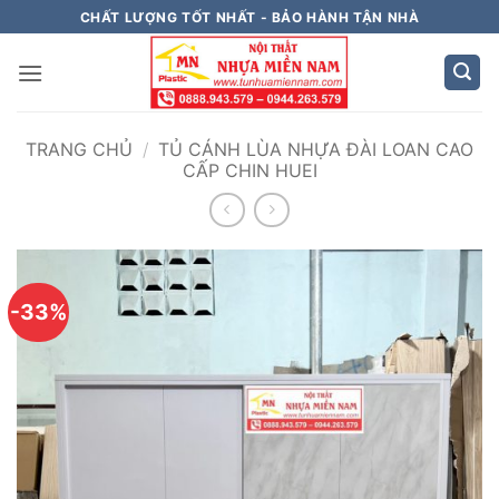
Bỏ
CHẤT LƯỢNG TỐT NHẤT - BẢO HÀNH TẬN NHÀ
qua
nội
dung
TRANG CHỦ
/
TỦ CÁNH LÙA NHỰA ĐÀI LOAN CAO
CẤP CHIN HUEI
-33%