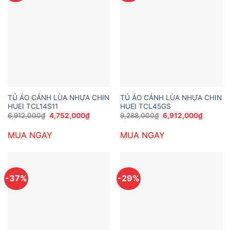
TỦ ÁO CÁNH LÙA NHỰA CHIN
TỦ ÁO CÁNH LÙA NHỰA CHIN
HUEI TCL14S11
HUEI TCL45GS
Giá
Giá
Giá
Giá
6,912,000
₫
4,752,000
₫
9,288,000
₫
6,912,000
₫
gốc
hiện
gốc
hiện
là:
tại
là:
tại
MUA NGAY
MUA NGAY
6,912,000₫.
là:
9,288,000₫.
là:
4,752,000₫.
6,912,0
-37%
-29%