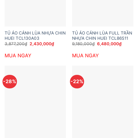
TỦ ÁO CÁNH LÙA NHỰA CHIN
TỦ ÁO CÁNH LÙA FULL TRẦN
HUEI TCL130A03
NHỰA CHIN HUEI TCL86S11
Giá
Giá
Giá
Giá
3,877,200
₫
2,430,000
₫
9,180,000
₫
6,480,000
₫
gốc
hiện
gốc
hiện
là:
tại
là:
tại
MUA NGAY
MUA NGAY
3,877,200₫.
là:
9,180,000₫.
là:
2,430,000₫.
6,480,0
-28%
-22%