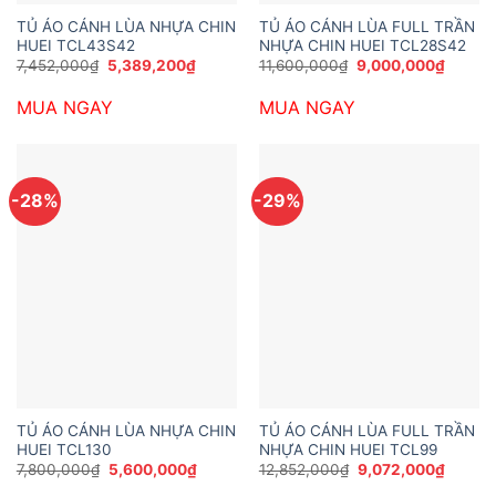
TỦ ÁO CÁNH LÙA NHỰA CHIN
TỦ ÁO CÁNH LÙA FULL TRẦN
HUEI TCL43S42
NHỰA CHIN HUEI TCL28S42
Giá
Giá
Giá
Giá
7,452,000
₫
5,389,200
₫
11,600,000
₫
9,000,000
₫
gốc
hiện
gốc
hiện
là:
tại
là:
tại
MUA NGAY
MUA NGAY
7,452,000₫.
là:
11,600,000₫.
là:
5,389,200₫.
9,000,
-28%
-29%
TỦ ÁO CÁNH LÙA NHỰA CHIN
TỦ ÁO CÁNH LÙA FULL TRẦN
HUEI TCL130
NHỰA CHIN HUEI TCL99
Giá
Giá
Giá
Giá
7,800,000
₫
5,600,000
₫
12,852,000
₫
9,072,000
₫
gốc
hiện
gốc
hiện