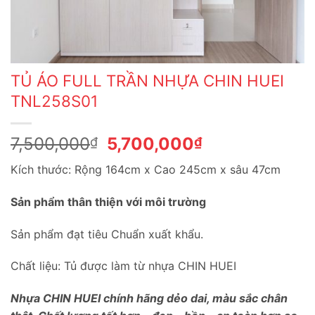
TỦ ÁO FULL TRẦN NHỰA CHIN HUEI
TNL258S01
Giá
Giá
7,500,000
5,700,000
₫
₫
gốc
hiện
Kích thước: Rộng 164cm x Cao 245cm x sâu 47cm
là:
tại
7,500,000₫.
là:
Sản phẩm thân thiện với môi trường
5,700,000₫.
Sản phẩm đạt tiêu Chuẩn xuất khẩu.
Chất liệu: Tủ được làm từ nhựa CHIN HUEI
Nhựa CHIN HUEI chính hãng dẻo dai, màu sắc chân