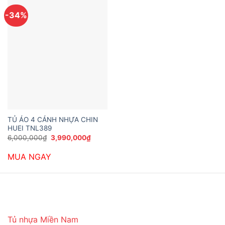
-34%
TỦ ÁO 4 CÁNH NHỰA CHIN
HUEI TNL389
Giá
Giá
6,000,000
₫
3,990,000
₫
gốc
hiện
là:
tại
MUA NGAY
6,000,000₫.
là:
3,990,000₫.
Tủ nhựa Miền Nam