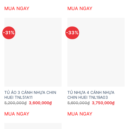
gốc
hiện
gốc
hiện
là:
tại
là:
tại
MUA NGAY
MUA NGAY
10,789,200₫.
là:
6,469,200₫.
là:
8,200,000₫.
4,350,
-31%
-33%
TỦ ÁO 3 CÁNH NHỰA CHIN
TỦ NHỰA 4 CÁNH NHỰA
HUEI TNL51A11
CHIN HUEI TNL19A03
Giá
Giá
Giá
Giá
5,200,000
₫
3,600,000
₫
5,600,000
₫
3,750,000
₫
gốc
hiện
gốc
hiện
là:
tại
là:
tại
MUA NGAY
MUA NGAY
5,200,000₫.
là:
5,600,000₫.
là:
3,600,000₫.
3,750,