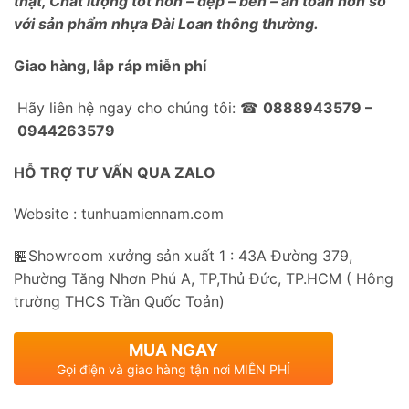
thật, Chất lượng tốt hơn – đẹp – bền – an toàn hơn so
với sản phẩm nhựa Đài Loan thông thường.
Giao hàng, lắp ráp miễn phí
Hãy liên hệ ngay cho chúng tôi: ☎
0888943579 –
0944263579
HỖ TRỢ TƯ VẤN QUA ZALO
Website : tunhuamiennam.com
🏪Showroom xưởng sản xuất 1 : 43A Đường 379,
Phường Tăng Nhơn Phú A, TP,Thủ Đức, TP.HCM ( Hông
trường THCS Trần Quốc Toản)
MUA NGAY
Gọi điện và giao hàng tận nơi MIỄN PHÍ