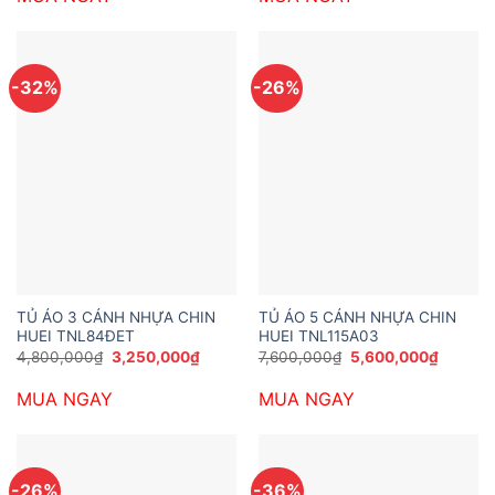
7,228,000₫.
5,600,0
-32%
-26%
TỦ ÁO 3 CÁNH NHỰA CHIN
TỦ ÁO 5 CÁNH NHỰA CHIN
HUEI TNL84ĐET
HUEI TNL115A03
Giá
Giá
Giá
Giá
4,800,000
₫
3,250,000
₫
7,600,000
₫
5,600,000
₫
gốc
hiện
gốc
hiện
là:
tại
là:
tại
MUA NGAY
MUA NGAY
4,800,000₫.
là:
7,600,000₫.
là:
3,250,000₫.
5,600,0
-26%
-36%