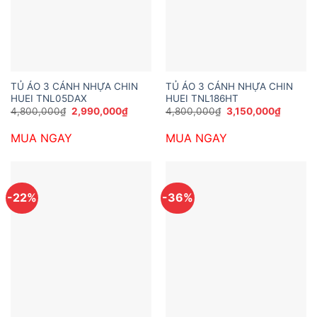
TỦ ÁO 3 CÁNH NHỰA CHIN
TỦ ÁO 3 CÁNH NHỰA CHIN
HUEI TNL05DAX
HUEI TNL186HT
Giá
Giá
Giá
Giá
4,800,000
₫
2,990,000
₫
4,800,000
₫
3,150,000
₫
gốc
hiện
gốc
hiện
là:
tại
là:
tại
MUA NGAY
MUA NGAY
4,800,000₫.
là:
4,800,000₫.
là:
2,990,000₫.
3,150,0
-22%
-36%