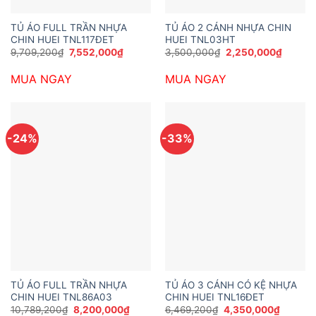
TỦ ÁO FULL TRẦN NHỰA
TỦ ÁO 2 CÁNH NHỰA CHIN
CHIN HUEI TNL117ĐET
HUEI TNL03HT
Giá
Giá
Giá
Giá
9,709,200
₫
7,552,000
₫
3,500,000
₫
2,250,000
₫
gốc
hiện
gốc
hiện
là:
tại
là:
tại
MUA NGAY
MUA NGAY
9,709,200₫.
là:
3,500,000₫.
là:
7,552,000₫.
2,250,
-24%
-33%
TỦ ÁO FULL TRẦN NHỰA
TỦ ÁO 3 CÁNH CÓ KỆ NHỰA
CHIN HUEI TNL86A03
CHIN HUEI TNL16ĐET
Giá
Giá
Giá
Giá
10,789,200
₫
8,200,000
₫
6,469,200
₫
4,350,000
₫