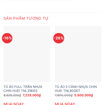
SẢN PHẨM TƯƠNG TỰ
-16%
-26%
TỦ ÁO FULL TRẦN NHỰA
TỦ ÁO 5 CÁNH NHỰA CHIN
CHIN HUEI TNL39ĐES
HUEI TNL80GĐT
Giá
Giá
Giá
Giá
8,629,200
₫
7,228,000
₫
7,600,000
₫
5,600,000
₫
gốc
hiện
gốc
hiện
là:
tại
là:
tại
MUA NGAY
MUA NGAY
8,629,200₫.
là:
7,600,000₫.
là: