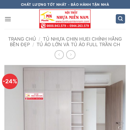
Bỏ
CHẤT LƯỢNG TỐT NHẤT - BẢO HÀNH TẬN NHÀ
qua
nội
dung
TRANG CHỦ
/
TỦ NHỰA CHIN HUEI CHÍNH HÃNG
BỀN ĐẸP
/
TỦ ÁO LỚN VÀ TỦ ÁO FULL TRẦN CH
-24%