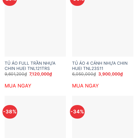
TỦ ÁO FULL TRẦN NHỰA
TỦ ÁO 4 CÁNH NHỰA CHIN
CHIN HUEI TNL121TRS
HUEI TNL23S11
Giá
Giá
Giá
Giá
9,601,200
₫
7,120,000
₫
6,050,000
₫
3,900,000
₫
gốc
hiện
gốc
hiện
là:
tại
là:
tại
MUA NGAY
MUA NGAY
9,601,200₫.
là:
6,050,000₫.
là:
7,120,000₫.
3,900,
-38%
-34%