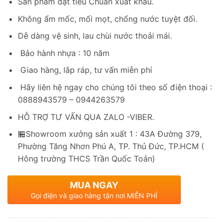
Sản phẩm đạt tiêu Chuẩn xuất khẩu.
Không ẩm mốc, mối mọt, chống nước tuyệt đối.
Dễ dàng vệ sinh, lau chùi nước thoải mái.
Bảo hành nhựa : 10 năm
Giao hàng, lắp ráp, tư vấn miễn phí
Hãy liên hệ ngay cho chúng tôi theo số điện thoại :
0888943579 – 0944263579
HỖ TRỢ TƯ VẤN QUA ZALO -VIBER.
🏪Showroom xưởng sản xuất 1 : 43A Đường 379,
Phường Tăng Nhơn Phú A, TP. Thủ Đức, TP.HCM (
Hông trường THCS Trần Quốc Toản)
MUA NGAY
Gọi điện và giao hàng tận nơi MIỄN PHÍ