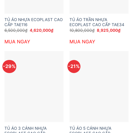
TỦ ÁO NHỰA ECOPLAST CAO
TỦ ÁO TRẦN NHỰA
CẤP TAE116
ECOPLAST CAO CẤP TAE34
Giá
Giá
Giá
Giá
6,500,000
₫
4,620,000
₫
10,800,000
₫
8,925,000
₫
gốc
hiện
gốc
hiện
là:
tại
là:
tại
MUA NGAY
MUA NGAY
6,500,000₫.
là:
10,800,000₫.
là:
4,620,000₫.
8,925,
-29%
-21%
TỦ ÁO 3 CÁNH NHỰA
TỦ ÁO 5 CÁNH NHỰA