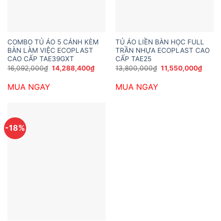
COMBO TỦ ÁO 5 CÁNH KÈM
TỦ ÁO LIỀN BÀN HỌC FULL
BÀN LÀM VIỆC ECOPLAST
TRẦN NHỰA ECOPLAST CAO
CAO CẤP TAE39GXT
CẤP TAE25
Giá
Giá
Giá
Giá
16,092,000
₫
14,288,400
₫
13,800,000
₫
11,550,000
₫
gốc
hiện
gốc
hiện
là:
tại
là:
tại
MUA NGAY
MUA NGAY
16,092,000₫.
là:
13,800,000₫.
là:
14,288,400₫.
11,55
-18%