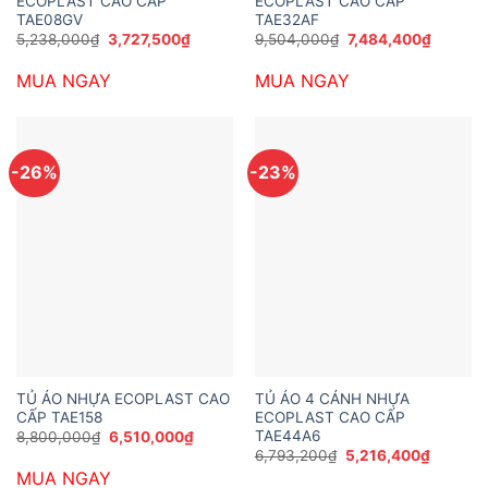
ECOPLAST CAO CẤP
ECOPLAST CAO CẤP
TAE08GV
TAE32AF
Giá
Giá
Giá
Giá
5,238,000
₫
3,727,500
₫
9,504,000
₫
7,484,400
₫
gốc
hiện
gốc
hiện
là:
tại
là:
tại
MUA NGAY
MUA NGAY
5,238,000₫.
là:
9,504,000₫.
là:
3,727,500₫.
7,484,4
-26%
-23%
TỦ ÁO NHỰA ECOPLAST CAO
TỦ ÁO 4 CÁNH NHỰA
CẤP TAE158
ECOPLAST CAO CẤP
TAE44A6
Giá
Giá
8,800,000
₫
6,510,000
₫
gốc
hiện
Giá
Giá
6,793,200
₫
5,216,400
₫
là:
tại
gốc
hiện
MUA NGAY
8,800,000₫.
là:
là:
tại