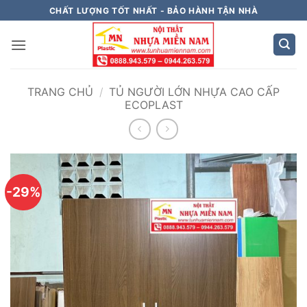
Bỏ
CHẤT LƯỢNG TỐT NHẤT - BẢO HÀNH TẬN NHÀ
qua
nội
dung
TRANG CHỦ
/
TỦ NGƯỜI LỚN NHỰA CAO CẤP
ECOPLAST
-29%