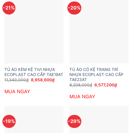
-21%
-20%
TỦ ÁO KÈM KỆ TIVI NHỰA
TỦ ÁO CÓ KỆ TRANG TRÍ
ECOPLAST CAO CẤP TAE19AT
NHỰA ECOPLAST CAO CẤP
TAE23AT
Giá
Giá
11,340,000
₫
8,958,600
₫
gốc
hiện
Giá
Giá
8,208,000
₫
6,577,200
₫
là:
tại
gốc
hiện
MUA NGAY
11,340,000₫.
là:
là:
tại
8,958,600₫.
MUA NGAY
8,208,000₫.
là:
6,577,2
-19%
-29%