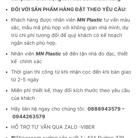
ĐỐI VỚI SẢN PHẨM HÀNG ĐẶT THEO YÊU CẦU:
Khách hàng được nhân viên
MN Plastic
tư vấn màu
sắc, mẫu mã phù hợp với không gian nhà mình, dự
trù chi phí tương đối để quý khách có kế hoạch
ngân sách phù hợp.
Nhân viên
MN Plastic
sẽ đến tận nhà đo đạc, thiết
kế chính xác
Thời gian thi công từ khi nhận cọc đến khi bàn giao
từ 2-5 ngày
Miễn phí thiết kế, thay đổi kích thước theo yêu cầu
của khách
Hãy liên hệ ngay cho chúng tôi:
0888943579 –
0944263579
HỖ TRỢ TƯ VẤN QUA ZALO -VIBER
🏪Showroom xưởng sản xuất 1 : 43A Đường 379,