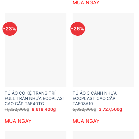
6,510,000₫.
MUA NGAY
6,793,200₫.
là:
5,216,4
-23%
-26%
TỦ ÁO CÓ KỆ TRANG TRÍ
TỦ ÁO 3 CÁNH NHỰA
FULL TRẦN NHỰA ECOPLAST
ECOPLAST CAO CẤP
CAO CẤP TAE40TG
TAE08A10
Giá
Giá
Giá
Giá
11,232,000
₫
8,618,400
₫
5,022,000
₫
3,727,500
₫
gốc
hiện
gốc
hiện
là:
tại
là:
tại
MUA NGAY
MUA NGAY
11,232,000₫.
là:
5,022,000₫.
là:
8,618,400₫.
3,727,5