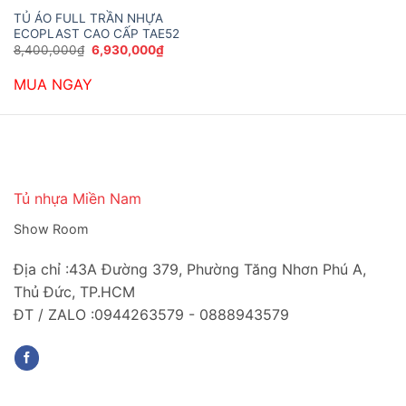
TỦ ÁO FULL TRẦN NHỰA
ECOPLAST CAO CẤP TAE52
Giá
Giá
8,400,000
₫
6,930,000
₫
gốc
hiện
là:
tại
MUA NGAY
8,400,000₫.
là:
6,930,000₫.
Tủ nhựa Miền Nam
Show Room
Địa chỉ :43A Đường 379, Phường Tăng Nhơn Phú A,
Thủ Đức, TP.HCM
ĐT / ZALO :0944263579 - 0888943579