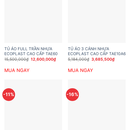
TỦ ÁO FULL TRẦN NHỰA
TỦ ÁO 3 CÁNH NHỰA
ECOPLAST CAO CẤP TAE60
ECOPLAST CAO CẤP TAE10A6
Giá
Giá
Giá
Giá
15,500,000
₫
12,600,000
₫
5,184,000
₫
3,685,500
₫
gốc
hiện
gốc
hiện
là:
tại
là:
tại
MUA NGAY
MUA NGAY
15,500,000₫.
là:
5,184,000₫.
là:
12,600,000₫.
3,685,5
-11%
-16%