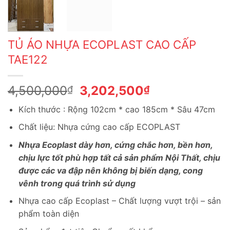
TỦ ÁO NHỰA ECOPLAST CAO CẤP
TAE122
Giá
Giá
4,500,000
3,202,500
₫
₫
gốc
hiện
Kích thước : Rộng 102cm * cao 185cm * Sâu 47cm
là:
tại
4,500,000₫.
là:
Chất liệu: Nhựa cứng cao cấp ECOPLAST
3,202,500₫.
Nhựa Ecoplast dày hơn, cứng chắc hơn, bền hơn,
chịu lực tốt phù hợp tất cả sản phẩm Nội Thất, chịu
được các va đập nên không bị biến dạng, cong
vênh trong quá trình sử dụng
Nhựa cao cấp Ecoplast – Chất lượng vượt trội – sản
phẩm toàn diện