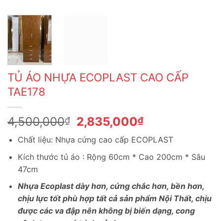
TỦ ÁO NHỰA ECOPLAST CAO CẤP
TAE178
Giá
Giá
4,500,000
2,835,000
₫
₫
gốc
hiện
Chất liệu: Nhựa cứng cao cấp ECOPLAST
là:
tại
4,500,000₫.
là:
Kích thước tủ áo : Rộng 60cm * Cao 200cm * Sâu
2,835,000₫.
47cm
Nhựa Ecoplast dà
y hơn, cứng chắc hơn, bền hơn,
chịu lực tốt phù hợp tất cả sản phẩm Nội Thất, chịu
được các va đập nên không bị biến dạng, cong