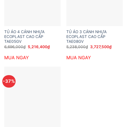
TỦ ÁO 4 CÁNH NHỰA
TỦ ÁO 3 CÁNH NHỰA
ECOPLAST CAO CẤP
ECOPLAST CAO CẤP
TAE05GV
TAE08GV
Giá
Giá
Giá
Giá
6,696,000
₫
5,216,400
₫
5,238,000
₫
3,727,500
₫
gốc
hiện
gốc
hiện
là:
tại
là:
tại
MUA NGAY
MUA NGAY
6,696,000₫.
là:
5,238,000₫.
là:
5,216,400₫.
3,727,5
-37%