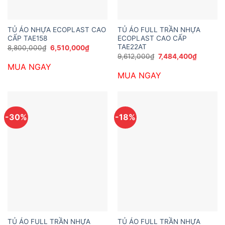
TỦ ÁO NHỰA ECOPLAST CAO
TỦ ÁO FULL TRẦN NHỰA
CẤP TAE158
ECOPLAST CAO CẤP
TAE22AT
Giá
Giá
8,800,000
₫
6,510,000
₫
gốc
hiện
Giá
Giá
9,612,000
₫
7,484,400
₫
là:
tại
gốc
hiện
MUA NGAY
8,800,000₫.
là:
là:
tại
6,510,000₫.
MUA NGAY
9,612,000₫.
là:
7,484,4
-30%
-18%
TỦ ÁO FULL TRẦN NHỰA
TỦ ÁO FULL TRẦN NHỰA