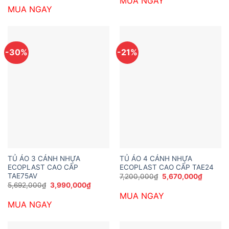
MUA NGAY
9,612,000₫.
là:
là:
tại
7,711,200
MUA NGAY
10,692,000₫.
là:
8,845,200₫.
-30%
-21%
TỦ ÁO 3 CÁNH NHỰA
TỦ ÁO 4 CÁNH NHỰA
ECOPLAST CAO CẤP
ECOPLAST CAO CẤP TAE24
TAE75AV
Giá
Giá
7,200,000
₫
5,670,000
₫
gốc
hiện
Giá
Giá
5,692,000
₫
3,990,000
₫
là:
tại
gốc
hiện
MUA NGAY
7,200,000₫.
là:
là:
tại
5,670,0
MUA NGAY
5,692,000₫.
là:
3,990,000₫.