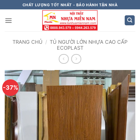
Bỏ
CHẤT LƯỢNG TỐT NHẤT - BẢO HÀNH TẬN NHÀ
qua
nội
dung
TRANG CHỦ
/
TỦ NGƯỜI LỚN NHỰA CAO CẤP
ECOPLAST
-37%