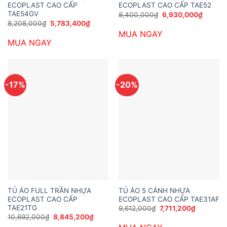
ECOPLAST CAO CẤP
ECOPLAST CAO CẤP TAE52
TAE54GV
Giá
Giá
8,400,000
₫
6,930,000
₫
gốc
hiện
Giá
Giá
8,208,000
₫
5,783,400
₫
là:
tại
gốc
hiện
MUA NGAY
8,400,000₫.
là:
là:
tại
6,930,
MUA NGAY
8,208,000₫.
là:
5,783,400₫.
-17%
-20%
TỦ ÁO FULL TRẦN NHỰA
TỦ ÁO 5 CÁNH NHỰA
ECOPLAST CAO CẤP
ECOPLAST CAO CẤP TAE31AF
TAE21TG
Giá
Giá
9,612,000
₫
7,711,200
₫
gốc
hiện
Giá
Giá
10,692,000
₫
8,845,200
₫
là:
tại
gốc
hiện