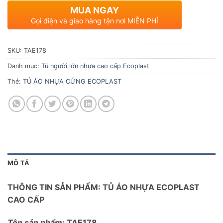
MUA NGAY
Gọi điện và giao hàng tận nơi MIỄN PHÍ
SKU:
TAE178
Danh mục:
Tủ người lớn nhựa cao cấp Ecoplast
Thẻ:
TỦ ÁO NHỰA CỨNG ECOPLAST
MÔ TẢ
THÔNG TIN SẢN PHẨM: TỦ ÁO NHỰA ECOPLAST
CAO CẤP
Tên sản phẩm:
TAE178