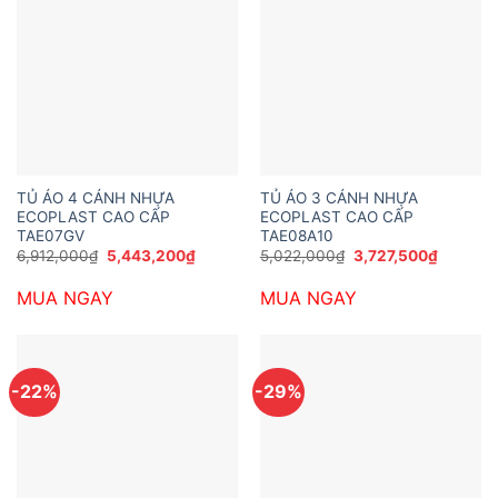
TỦ ÁO 4 CÁNH NHỰA
TỦ ÁO 3 CÁNH NHỰA
ECOPLAST CAO CẤP
ECOPLAST CAO CẤP
TAE07GV
TAE08A10
Giá
Giá
Giá
Giá
6,912,000
₫
5,443,200
₫
5,022,000
₫
3,727,500
₫
gốc
hiện
gốc
hiện
là:
tại
là:
tại
MUA NGAY
MUA NGAY
6,912,000₫.
là:
5,022,000₫.
là:
5,443,200₫.
3,727,5
-22%
-29%