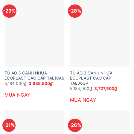
-29%
-28%
TỦ ÁO 3 CÁNH NHỰA
TỦ ÁO 3 CÁNH NHỰA
ECOPLAST CAO CẤP TAE10A6
ECOPLAST CAO CẤP
TAE06GV
Giá
Giá
5,184,000
₫
3,685,500
₫
gốc
hiện
Giá
Giá
5,184,000
₫
3,727,500
₫
là:
tại
gốc
hiện
MUA NGAY
5,184,000₫.
là:
là:
tại
3,685,500₫.
MUA NGAY
5,184,000₫.
là:
3,727,50
-21%
-26%