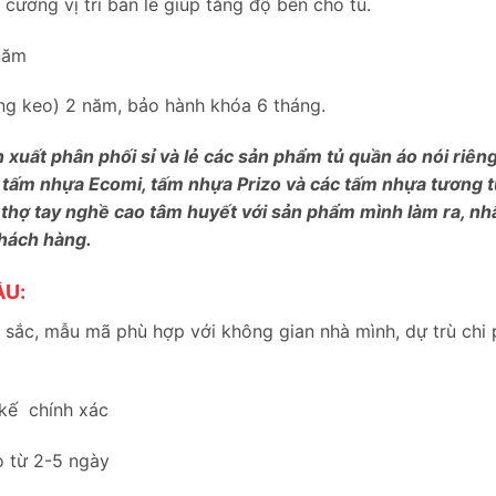
ường vị trí bản lề giúp tăng độ bền cho tủ.
năm
bung keo) 2 năm, bảo hành khóa 6 tháng.
n xuất phân phối sỉ và lẻ các sản phẩm tủ quần áo nói riê
 tấm nhựa Ecomi, tấm nhựa Prizo và các tấm nhựa tương tự
 thợ tay nghề cao tâm huyết với sản phẩm mình làm ra, nh
khách hàng.
ẦU:
sắc, mẫu mã phù hợp với không gian nhà mình, dự trù chi 
 kế chính xác
o từ 2-5 ngày