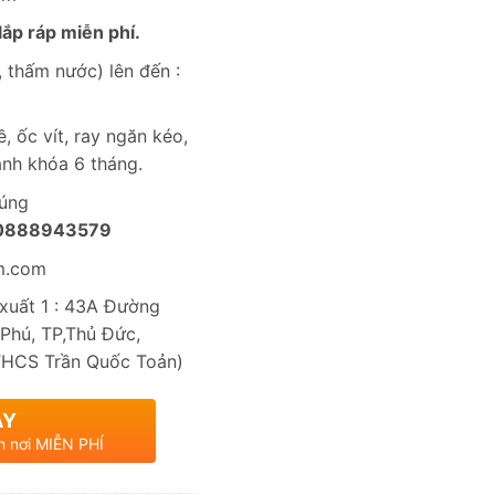
ắp ráp miễn phí.
 thấm nước) lên đến :
, ốc vít, ray ngăn kéo,
nh khóa 6 tháng.
húng
0888943579
m.com
uất 1 : 43A Đường
Phú, TP,Thủ Đức,
THCS Trần Quốc Toản)
AY
n nơi MIỄN PHÍ