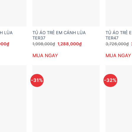
H LÙA
TỦ ÁO TRẺ EM CÁNH LÙA
TỦ ÁO TRẺ 
TER37
TER47
Giá
Giá
Giá
000
₫
1,998,000
₫
1,288,000
₫
3,726,000
₫
hiện
gốc
hiện
tại
là:
tại
MUA NGAY
MUA NGAY
000₫.
là:
1,998,000₫.
là:
2,150,000₫.
1,288,000₫.
-31%
-32%