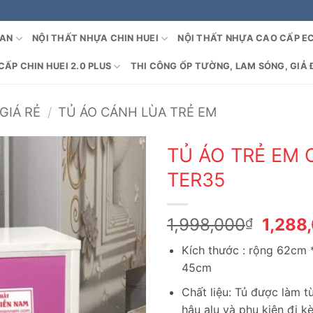
OAN
NỘI THẤT NHỰA CHIN HUEI
NỘI THẤT NHỰA CAO CẤP E
ẤP CHIN HUEI 2.0 PLUS
THI CÔNG ỐP TƯỜNG, LAM SÓNG, GIẢ 
GIÁ RẺ
/
TỦ ÁO CÁNH LÙA TRẺ EM
TỦ ÁO TRẺ EM 
TER35
Giá
1,998,000
1,288
₫
gốc
Kích thước : rộng 62cm 
là:
45cm
1,998
Chất liệu: Tủ được làm 
hậu alu và phụ kiện đi k