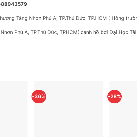
888943579
Phường Tăng Nhơn Phú A, TP.Thủ Đức, TP.HCM ( Hông trư
 Nhơn Phú A, TP.Thủ Đức, TPHCM( cạnh hồ bơi Đại Học Tài
-36%
-28%