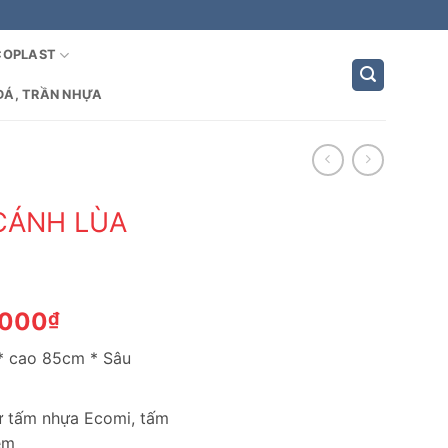
COPLAST
ĐÁ, TRẦN NHỰA
CÁNH LÙA
Giá
,000
₫
hiện
* cao 85cm * Sâu
tại
,000₫.
là:
1,288,000₫.
từ tấm nhựa Ecomi, tấm
èm