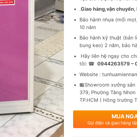
.
Giao hàng,vận chuyển, l
Bảo hành nhựa (mối mọt,
10 năm
Bảo hành kỹ thuật (bản lề
bung keo) 2 năm, bảo hà
Hãy liên hệ ngay cho c
tôi: ☎
0944263579 –
Website : tunhuamienna
🏪Showroom xưởng sản x
379, Phường Tăng Nhơn 
TP.HCM ( Hông trường 
MUA NG
Gọi điện và giao hàng tậ