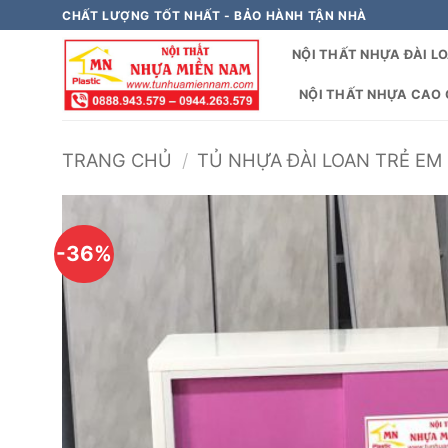
Bỏ
CHẤT LƯỢNG TỐT NHẤT - BẢO HÀNH TẬN NHÀ
qua
NỘI THẤT NHỰA ĐÀI L
nội
dung
NỘI THẤT NHỰA CAO C
TRANG CHỦ
/
TỦ NHỰA ĐÀI LOAN TRẺ EM 
-36%