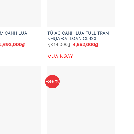
EM CÁNH LÙA
TỦ ÁO CÁNH LÙA FULL TRẦN
NHỰA ĐÀI LOAN CLR23
Giá
Giá
Giá
Giá
2,692,000
₫
7,344,000
₫
4,552,000
₫
gốc
hiện
gốc
hiện
là:
tại
là:
tại
MUA NGAY
3,726,000₫.
là:
7,344,000₫.
là:
2,692,000₫.
4,552,000₫.
-36%