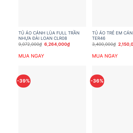
TỦ ÁO CÁNH LÙA FULL TRẦN
TỦ ÁO TRẺ EM CÁN
NHỰA ĐÀI LOAN CLR08
TER46
Giá
Giá
Giá
9,072,000
₫
6,264,000
₫
3,400,000
₫
2,150,
gốc
hiện
gốc
là:
tại
là:
MUA NGAY
MUA NGAY
9,072,000₫.
là:
3,400,
6,264,000₫.
-39%
-36%