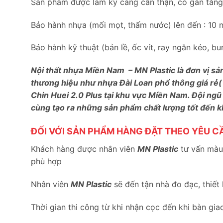
Sản phẩm được làm kỹ càng cẩn thận, có gắn tăng c
Bảo hành nhựa (mối mọt, thấm nước) lên đến : 10 
Bảo hành kỹ thuật (bản lề, ốc vít, ray ngăn kéo, 
Nội thất nhựa Miền Nam – MN Plastic là đơn vị sả
thương hiệu như nhựa Đài Loan phổ thông giá rẻ(
Chin Huei 2.0 Plus tại khu vực Miền Nam. Đội ngũ
cùng tạo ra những sản phẩm chất lượng tốt đến 
ĐỐI VỚI SẢN PHẨM HÀNG ĐẶT THEO YÊU C
Khách hàng được nhân viên
MN Plastic
tư vấn màu 
phù hợp
Nhân viên
MN Plastic
sẽ đến tận nhà đo đạc, thiết
Thời gian thi công từ khi nhận cọc đến khi bàn gia