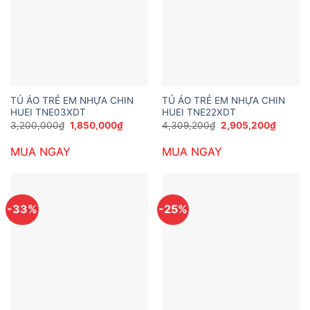
TỦ ÁO TRẺ EM NHỰA CHIN
TỦ ÁO TRẺ EM NHỰA CHIN
HUEI TNE03XDT
HUEI TNE22XDT
Giá
Giá
Giá
Giá
3,200,000
₫
1,850,000
₫
4,309,200
₫
2,905,200
₫
gốc
hiện
gốc
hiện
là:
tại
là:
tại
MUA NGAY
MUA NGAY
3,200,000₫.
là:
4,309,200₫.
là:
1,850,000₫.
2,905,
-33%
-25%