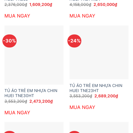
Giá
Giá
Giá
Giá
2,376,000
₫
1,609,200
₫
4,158,000
₫
2,650,000
₫
gốc
hiện
gốc
hiện
là:
tại
là:
tại
MUA NGAY
MUA NGAY
2,376,000₫.
là:
4,158,000₫.
là:
1,609,200₫.
2,650,0
-30%
-24%
TỦ ÁO TRẺ EM NHỰA CHIN
HUEI TNE23HT
TỦ ÁO TRẺ EM NHỰA CHIN
Giá
Giá
HUEI TNE30HT
3,553,200
₫
2,689,200
₫
gốc
hiện
Giá
Giá
3,553,200
₫
2,473,200
₫
là:
tại
gốc
hiện
MUA NGAY
3,553,200₫.
là:
là:
tại
2,689,2
MUA NGAY
3,553,200₫.
là:
2,473,200₫.