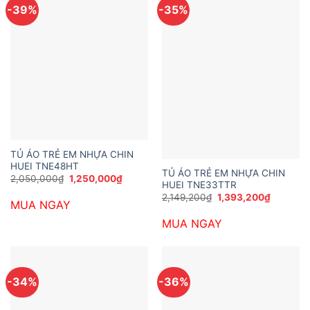
-39%
-35%
TỦ ÁO TRẺ EM NHỰA CHIN
HUEI TNE48HT
TỦ ÁO TRẺ EM NHỰA CHIN
Giá
Giá
2,050,000
₫
1,250,000
₫
HUEI TNE33TTR
gốc
hiện
là:
tại
Giá
Giá
2,149,200
₫
1,393,200
₫
MUA NGAY
2,050,000₫.
là:
gốc
hiện
1,250,000₫.
là:
tại
MUA NGAY
2,149,200₫.
là:
1,393,20
-34%
-36%