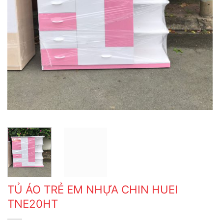
TỦ ÁO TRẺ EM NHỰA CHIN HUEI
TNE20HT