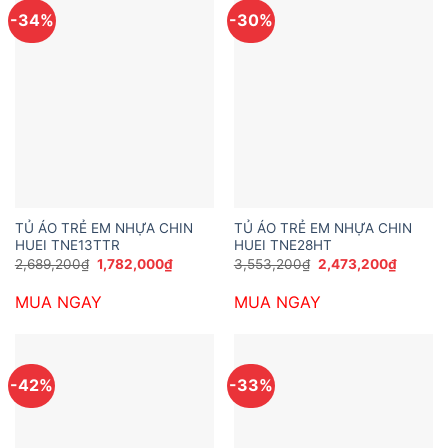
-34%
-30%
TỦ ÁO TRẺ EM NHỰA CHIN
TỦ ÁO TRẺ EM NHỰA CHIN
HUEI TNE13TTR
HUEI TNE28HT
Giá
Giá
Giá
Giá
2,689,200
₫
1,782,000
₫
3,553,200
₫
2,473,200
₫
gốc
hiện
gốc
hiện
là:
tại
là:
tại
MUA NGAY
MUA NGAY
2,689,200₫.
là:
3,553,200₫.
là:
1,782,000₫.
2,473,2
-42%
-33%