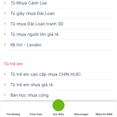
Tủ Nhựa Cánh Lùa
Tủ giầy nhựa Đài Loan
Tủ nhựa Đài Loan tranh 3D
Tủ nhựa người lớn giá rẻ
Kệ tivi - Lavabo
Tủ trẻ em
Tủ trẻ em cao cấp nhựa CHIN HUEI
Tủ trẻ em nhựa giá rẻ
Bàn học nhựa cứng
Bàn học nhựa CHIN HUEI
Tìm đường
Chat Zalo
Gọi điện
Messenger
Nhắn tin SMS
Bàn học nhựa giá rẻ