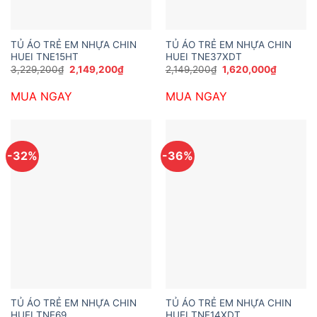
TỦ ÁO TRẺ EM NHỰA CHIN
TỦ ÁO TRẺ EM NHỰA CHIN
HUEI TNE15HT
HUEI TNE37XDT
Giá
Giá
Giá
Giá
3,229,200
₫
2,149,200
₫
2,149,200
₫
1,620,000
₫
gốc
hiện
gốc
hiện
là:
tại
là:
tại
MUA NGAY
MUA NGAY
3,229,200₫.
là:
2,149,200₫.
là:
2,149,200₫.
1,620,00
-32%
-36%
TỦ ÁO TRẺ EM NHỰA CHIN
TỦ ÁO TRẺ EM NHỰA CHIN
HUEI TNE69
HUEI TNE14XDT