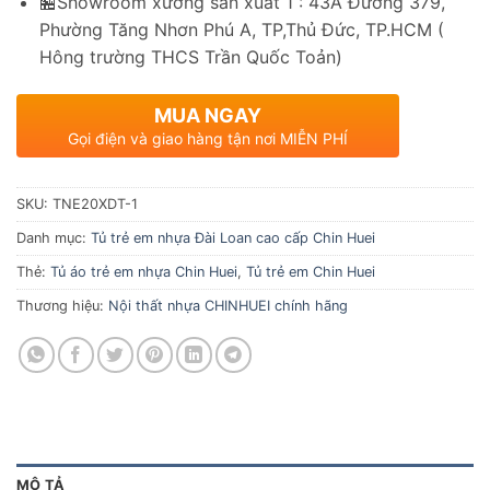
🏪Showroom xưởng sản xuất 1 : 43A Đường 379,
Phường Tăng Nhơn Phú A, TP,Thủ Đức, TP.HCM (
Hông trường THCS Trần Quốc Toản)
MUA NGAY
Gọi điện và giao hàng tận nơi MIỄN PHÍ
SKU:
TNE20XDT-1
Danh mục:
Tủ trẻ em nhựa Đài Loan cao cấp Chin Huei
Thẻ:
Tủ áo trẻ em nhựa Chin Huei
,
Tủ trẻ em Chin Huei
Thương hiệu:
Nội thất nhựa CHINHUEI chính hãng
MÔ TẢ