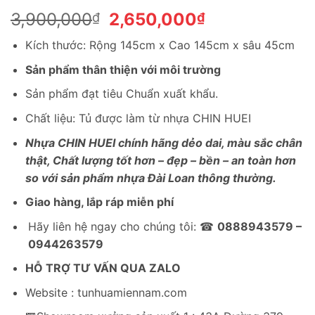
Giá
Giá
3,900,000
2,650,000
₫
₫
gốc
hiện
Kích thước: Rộng 145cm x Cao 145cm x sâu 45cm
là:
tại
3,900,000₫.
là:
Sản phẩm thân thiện với môi trường
2,650,000₫.
Sản phẩm đạt tiêu Chuẩn xuất khẩu.
Chất liệu: Tủ được làm từ nhựa CHIN HUEI
Nhựa CHIN HUEI chính hãng dẻo dai, màu sắc chân
thật, Chất lượng tốt hơn – đẹp – bền – an toàn hơn
so với sản phẩm nhựa Đài Loan thông thường.
Giao hàng, lắp ráp miễn phí
Hãy liên hệ ngay cho chúng tôi: ☎
0888943579 –
0944263579
HỖ TRỢ TƯ VẤN QUA ZALO
Website : tunhuamiennam.com