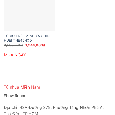
TỦ ÁO TRẺ EM NHỰA CHIN
HUEI TNE45HXD
Giá
Giá
3,553,200
₫
1,944,000
₫
gốc
hiện
là:
tại
MUA NGAY
3,553,200₫.
là:
1,944,000₫.
Tủ nhựa Miền Nam
Show Room
Địa chỉ :43A Đường 379, Phường Tăng Nhơn Phú A,
Thủ Đức, TP.HCM