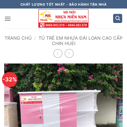
Bỏ
CHẤT LƯỢNG TỐT NHẤT - BẢO HÀNH TẬN NHÀ
qua
nội
dung
TRANG CHỦ
/
TỦ TRẺ EM NHỰA ĐÀI LOAN CAO CẤP
CHIN HUEI
-32%