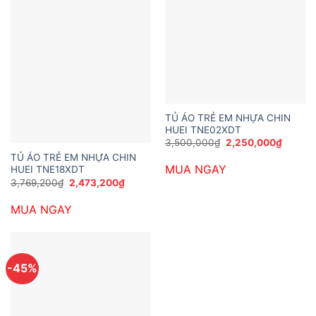
TỦ ÁO TRẺ EM NHỰA CHIN
HUEI TNE02XDT
Giá
Giá
3,500,000
₫
2,250,000
₫
gốc
hiện
TỦ ÁO TRẺ EM NHỰA CHIN
là:
tại
MUA NGAY
HUEI TNE18XDT
3,500,000₫.
là:
2,250,
Giá
Giá
3,769,200
₫
2,473,200
₫
gốc
hiện
là:
tại
MUA NGAY
3,769,200₫.
là:
2,473,200₫.
-45%