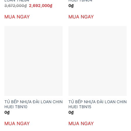
LOAN TNE84
HUEI TBN04
Giá
Giá
3,672,000
₫
2,692,000
₫
0
₫
gốc
hiện
là:
tại
MUA NGAY
MUA NGAY
3,672,000₫.
là:
2,692,000₫.
TỦ BẾP NHỰA ĐÀI LOAN CHIN
TỦ BẾP NHỰA ĐÀI LOAN CHIN
HUEI TBN10
HUEI TBN15
0
₫
0
₫
MUA NGAY
MUA NGAY