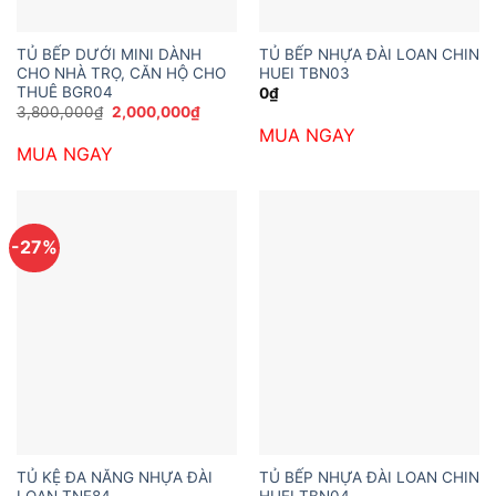
TỦ BẾP DƯỚI MINI DÀNH
TỦ BẾP NHỰA ĐÀI LOAN CHIN
CHO NHÀ TRỌ, CĂN HỘ CHO
HUEI TBN03
THUÊ BGR04
0
₫
Giá
Giá
3,800,000
₫
2,000,000
₫
gốc
hiện
MUA NGAY
là:
tại
MUA NGAY
3,800,000₫.
là:
2,000,000₫.
-27%
TỦ KỆ ĐA NĂNG NHỰA ĐÀI
TỦ BẾP NHỰA ĐÀI LOAN CHIN