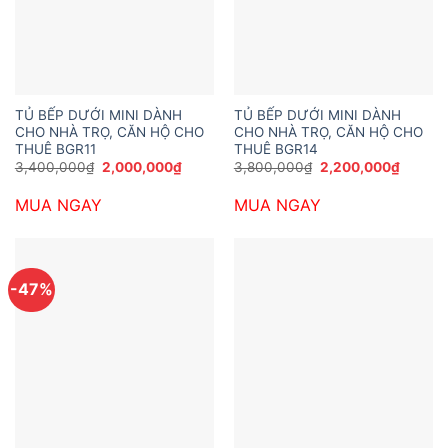
TỦ BẾP DƯỚI MINI DÀNH
TỦ BẾP DƯỚI MINI DÀNH
CHO NHÀ TRỌ, CĂN HỘ CHO
CHO NHÀ TRỌ, CĂN HỘ CHO
THUÊ BGR11
THUÊ BGR14
Giá
Giá
Giá
Giá
3,400,000
₫
2,000,000
₫
3,800,000
₫
2,200,000
₫
gốc
hiện
gốc
hiện
là:
tại
là:
tại
MUA NGAY
MUA NGAY
3,400,000₫.
là:
3,800,000₫.
là:
2,000,000₫.
2,200,
-47%