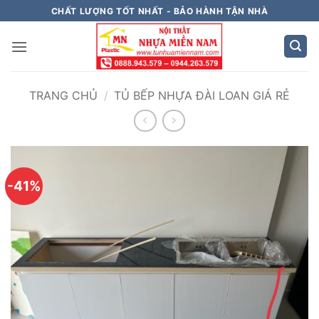
Bỏ
CHẤT LƯỢNG TỐT NHẤT - BẢO HÀNH TẬN NHÀ
qua
nội
dung
TRANG CHỦ
/
TỦ BẾP NHỰA ĐÀI LOAN GIÁ RẺ
-41%