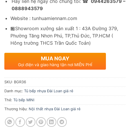
Hãy liên hệ ngay cho chúng tôi: ☎
0944263579 –
0888943579
Website : tunhuamiennam.com
🏪Showroom xưởng sản xuất 1 : 43A Đường 379,
Phường Tăng Nhơn Phú, TP,Thủ Đức, TP.HCM (
Hông trường THCS Trần Quốc Toản)
MUA NGAY
Gọi điện và giao hàng tận nơi MIỄN PHÍ
SKU:
BGR36
Danh mục:
Tủ bếp nhựa Đài Loan giá rẻ
Thẻ:
Tủ bếp MINI
Thương hiệu:
Nội thất nhựa Đài Loan giá rẻ