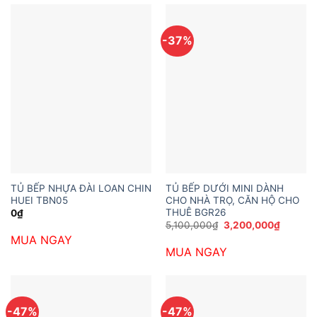
-37%
TỦ BẾP NHỰA ĐÀI LOAN CHIN
TỦ BẾP DƯỚI MINI DÀNH
HUEI TBN05
CHO NHÀ TRỌ, CĂN HỘ CHO
THUÊ BGR26
0
₫
Giá
Giá
5,100,000
₫
3,200,000
₫
gốc
hiện
MUA NGAY
là:
tại
MUA NGAY
5,100,000₫.
là:
3,200,0
-47%
-47%