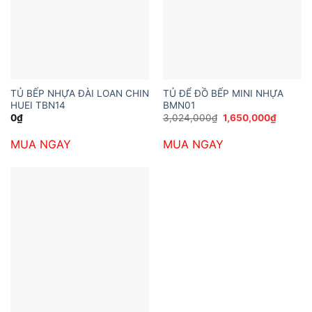
TỦ BẾP NHỰA ĐÀI LOAN CHIN
TỦ ĐỂ ĐỒ BẾP MINI NHỰA
HUEI TBN14
BMN01
Giá
Giá
0
₫
3,024,000
₫
1,650,000
₫
gốc
hiện
là:
tại
MUA NGAY
MUA NGAY
3,024,000₫.
là:
1,650,0