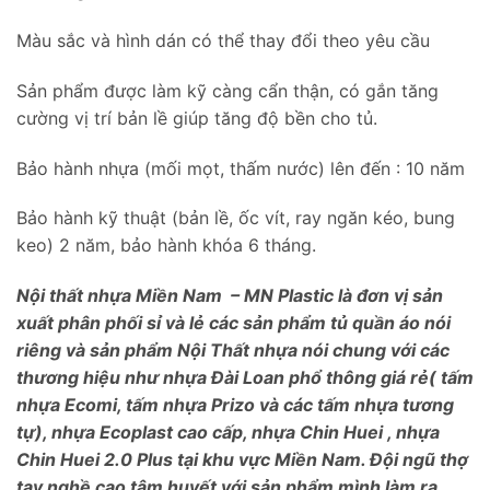
Màu sắc và hình dán có thể thay đổi theo yêu cầu
Sản phẩm được làm kỹ càng cẩn thận, có gắn tăng
cường vị trí bản lề giúp tăng độ bền cho tủ.
Bảo hành nhựa (mối mọt, thấm nước) lên đến : 10 năm
Bảo hành kỹ thuật (bản lề, ốc vít, ray ngăn kéo, bung
keo) 2 năm, bảo hành khóa 6 tháng.
Nội thất nhựa Miền Nam – MN Plastic là đơn vị sản
xuất phân phối sỉ và lẻ các sản phẩm tủ quần áo nói
riêng và sản phẩm Nội Thất nhựa nói chung với các
thương hiệu như nhựa Đài Loan phổ thông giá rẻ( tấm
nhựa Ecomi, tấm nhựa Prizo và các tấm nhựa tương
tự), nhựa Ecoplast cao cấp, nhựa Chin Huei , nhựa
Chin Huei 2.0 Plus tại khu vực Miền Nam. Đội ngũ thợ
tay nghề cao tâm huyết với sản phẩm mình làm ra,