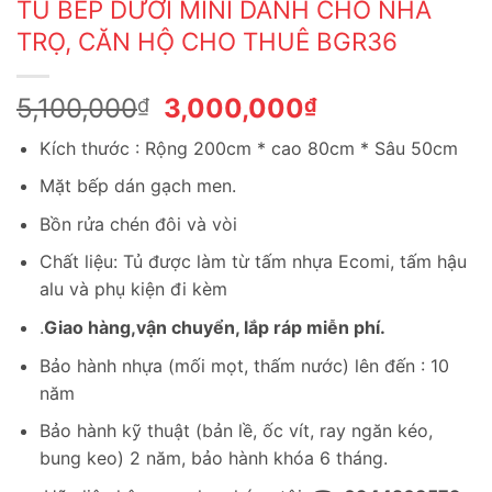
TỦ BẾP DƯỚI MINI DÀNH CHO NHÀ
TRỌ, CĂN HỘ CHO THUÊ BGR36
Giá
Giá
5,100,000
3,000,000
₫
₫
gốc
hiện
Kích thước : Rộng 200cm * cao 80cm * Sâu 50cm
là:
tại
5,100,000₫.
là:
Mặt bếp dán gạch men.
3,000,000₫.
Bồn rửa chén đôi và vòi
Chất liệu: Tủ được làm từ tấm nhựa Ecomi, tấm hậu
alu và phụ kiện đi kèm
.
Giao hàng,vận chuyển, lắp ráp miễn phí.
Bảo hành nhựa (mối mọt, thấm nước) lên đến : 10
năm
Bảo hành kỹ thuật (bản lề, ốc vít, ray ngăn kéo,
bung keo) 2 năm, bảo hành khóa 6 tháng.