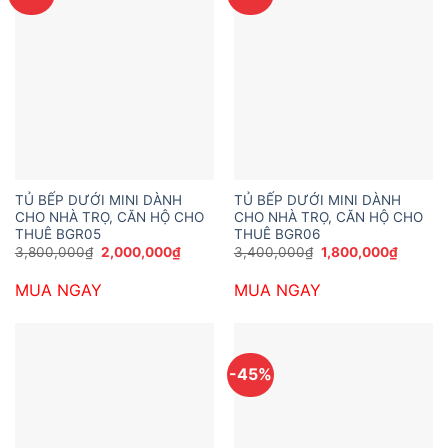
TỦ BẾP DƯỚI MINI DÀNH
TỦ BẾP DƯỚI MINI DÀNH
CHO NHÀ TRỌ, CĂN HỘ CHO
CHO NHÀ TRỌ, CĂN HỘ CHO
THUÊ BGR05
THUÊ BGR06
Giá
Giá
Giá
Giá
3,800,000
₫
2,000,000
₫
3,400,000
₫
1,800,000
₫
gốc
hiện
gốc
hiện
là:
tại
là:
tại
MUA NGAY
MUA NGAY
3,800,000₫.
là:
3,400,000₫.
là:
2,000,000₫.
1,800,0
-45%