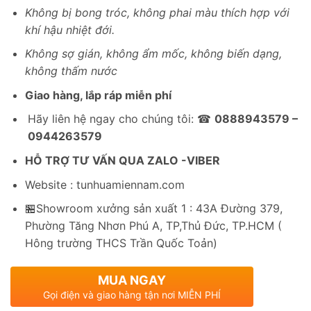
Không bị bong tróc, không phai màu thích hợp với
khí hậu nhiệt đới.
Không sợ gián, không ẩm mốc, không biến dạng,
không thấm nước
Giao hàng, lắp ráp miễn phí
Hãy liên hệ ngay cho chúng tôi: ☎
0888943579 –
0944263579
HỖ TRỢ TƯ VẤN QUA ZALO -VIBER
Website : tunhuamiennam.com
🏪Showroom xưởng sản xuất 1 : 43A Đường 379,
Phường Tăng Nhơn Phú A, TP,Thủ Đức, TP.HCM (
Hông trường THCS Trần Quốc Toản)
MUA NGAY
Gọi điện và giao hàng tận nơi MIỄN PHÍ