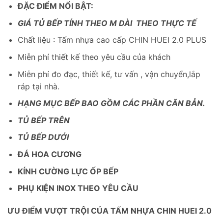
ĐẶC ĐIỂM NỔI BẬT:
GIÁ TỦ BẾP TÍNH THEO M DÀI THEO THỰC TẾ
Chất liệu : Tấm nhựa cao cấp CHIN HUEI 2.0 PLUS
Miễn phí thiết kế theo yêu cầu của khách
Miễn phí đo đạc, thiết kế, tư vấn , vận chuyển,lắp
ráp tại nhà.
HẠNG MỤC BẾP BAO GỒM CÁC PHẦN CĂN BẢN.
TỦ BẾP TRÊN
TỦ BẾP DƯỚI
ĐÁ HOA CƯƠNG
KÍNH CƯỜNG LỰC ỐP BẾP
PHỤ KIỆN INOX THEO YÊU CẦU
ƯU ĐIỂM VƯỢT TRỘI CỦA TẤM NHỰA CHIN HUEI 2.0