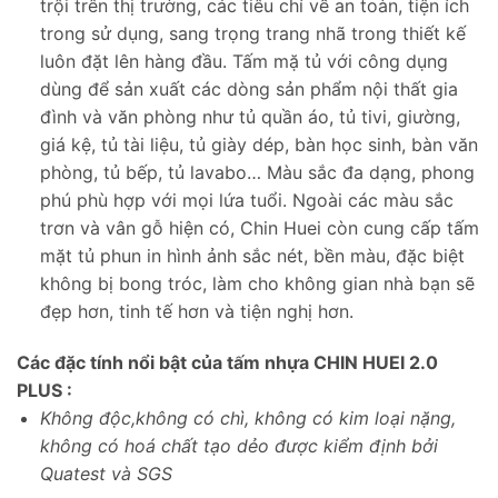
trội trên thị trường, các tiêu chí về an toàn, tiện ích
trong sử dụng, sang trọng trang nhã trong thiết kế
luôn đặt lên hàng đầu. Tấm mặ tủ với công dụng
dùng để sản xuất các dòng sản phẩm nội thất gia
đình và văn phòng như tủ quần áo, tủ tivi, giường,
giá kệ, tủ tài liệu, tủ giày dép, bàn học sinh, bàn văn
phòng, tủ bếp, tủ lavabo… Màu sắc đa dạng, phong
phú phù hợp với mọi lứa tuổi. Ngoài các màu sắc
trơn và vân gỗ hiện có, Chin Huei còn cung cấp tấm
mặt tủ phun in hình ảnh sắc nét, bền màu, đặc biệt
không bị bong tróc, làm cho không gian nhà bạn sẽ
đẹp hơn, tinh tế hơn và tiện nghị hơn.
Các đặc tính nổi bật của tấm nhựa CHIN HUEI 2.0
PLUS :
Không độc,không có chì, không có kim loại nặng,
không có hoá chất tạo dẻo được kiểm định bởi
Quatest và SGS