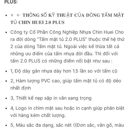
PLUS:
⭐ ⭐ 𝐓𝐇Ô𝐍𝐆 𝐒Ố 𝐊Ỹ 𝐓𝐇𝐔Ậ𝐓 𝐂Ủ𝐀 𝐃Ò𝐍𝐆 𝐓Ấ𝐌 𝐌Ặ𝐓
𝐓Ủ 𝐂𝐇𝐈𝐍 𝐇𝐔𝐄𝐈 𝟐.𝟎 𝐏𝐋𝐔𝐒
Công ty Cổ Phần Công Nghiệp Nhựa Chin Huei Cho
ra đời dòng “Tấm mặt tủ 2.0 PLUS” thuộc thế hệ thứ
2 của dòng Tấm mặt tủ. Ngoài việc kế thừa tất cả
những ưu điểm của tấm nhựa đời đầu. Thì đối với
tấm 2.0 PLUS có những điểm nổi bật như sau :
1, Độ dày gân nhựa dày hơn 1.5 lần so với tấm cũ
2, Hàm lượng PVC cao, giúp tấm mặt tủ có độ dẻo
nhất định
3, Thiết kế nẹp sập in vân sang trọng
4, Logo in chìm mặt sau hoặc in cạnh giúp phân biệt
với hàng kém chất lượng.
5, Màu sắc đa dạng, sắc nét ((Đơn sắc, vân gỗ, màu