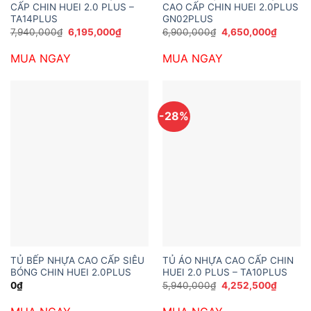
CẤP CHIN HUEI 2.0 PLUS –
CAO CẤP CHIN HUEI 2.0PLUS
TA14PLUS
GN02PLUS
Giá
Giá
Giá
Giá
7,940,000
₫
6,195,000
₫
6,900,000
₫
4,650,000
₫
gốc
hiện
gốc
hiện
là:
tại
là:
tại
MUA NGAY
MUA NGAY
7,940,000₫.
là:
6,900,000₫.
là:
6,195,000₫.
4,650,
-28%
TỦ BẾP NHỰA CAO CẤP SIÊU
TỦ ÁO NHỰA CAO CẤP CHIN
BÓNG CHIN HUEI 2.0PLUS
HUEI 2.0 PLUS – TA10PLUS
Giá
Giá
0
₫
5,940,000
₫
4,252,500
₫
gốc
hiện
là:
tại