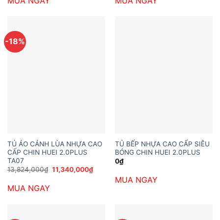
MUA NGAY
MUA NGAY
5,940,000₫.
là:
4,252,
-18%
TỦ ÁO CÁNH LÙA NHỰA CAO
TỦ BẾP NHỰA CAO CẤP SIÊU
CẤP CHIN HUEI 2.0PLUS
BÓNG CHIN HUEI 2.0PLUS
TA07
0
₫
Giá
Giá
13,824,000
₫
11,340,000
₫
gốc
hiện
MUA NGAY
là:
tại
MUA NGAY
13,824,000₫.
là:
11,340,000₫.