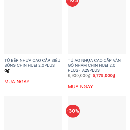
TỦ BẾP NHỰA CAO CẤP SIÊU
TỦ ÁO NHỰA CAO CẤP VÂN
BÓNG CHIN HUEI 2.0PLUS
GỖ NHÁM CHIN HUEI 2.0
PLUS-TA29PLUS
0
₫
Giá
Giá
6,900,000
₫
5,775,000
₫
gốc
hiện
MUA NGAY
là:
tại
MUA NGAY
6,900,000₫.
là:
5,775,0
-30%