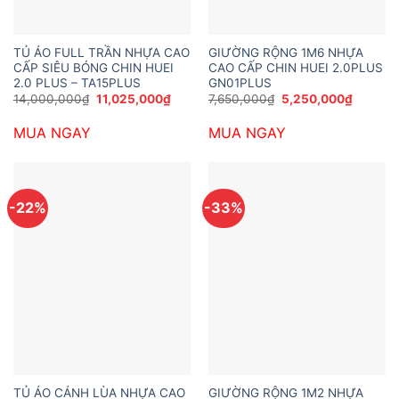
TỦ ÁO FULL TRẦN NHỰA CAO
GIƯỜNG RỘNG 1M6 NHỰA
CẤP SIÊU BÓNG CHIN HUEI
CAO CẤP CHIN HUEI 2.0PLUS
2.0 PLUS – TA15PLUS
GN01PLUS
Giá
Giá
Giá
Giá
14,000,000
₫
11,025,000
₫
7,650,000
₫
5,250,000
₫
gốc
hiện
gốc
hiện
là:
tại
là:
tại
MUA NGAY
MUA NGAY
14,000,000₫.
là:
7,650,000₫.
là:
11,025,000₫.
5,250,0
-22%
-33%
TỦ ÁO CÁNH LÙA NHỰA CAO
GIƯỜNG RỘNG 1M2 NHỰA