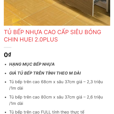
TỦ BẾP NHỰA CAO CẤP SIÊU BÓNG
CHIN HUEI 2.0PLUS
0
₫
HẠNG MỤC BẾP NHỰA
GIÁ TỦ BẾP TRÊN TÍNH THEO M DÀI
Tủ bếp trên cao 68cm x sâu 37cm giá – 2,3 triệu
/1m dài
Tủ bếp trên cao 80cm x sâu 37cm giá – 2,6 triệu
/1m dài
Tủ bếp trên cao FULL tính theo thực tế