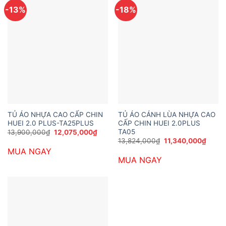
-13%
-18%
TỦ ÁO NHỰA CAO CẤP CHIN
TỦ ÁO CÁNH LÙA NHỰA CAO
HUEI 2.0 PLUS-TA25PLUS
CẤP CHIN HUEI 2.0PLUS
TA05
Giá
Giá
13,900,000
₫
12,075,000
₫
gốc
hiện
Giá
Giá
13,824,000
₫
11,340,000
₫
là:
tại
gốc
hiện
MUA NGAY
13,900,000₫.
là:
là:
tại
12,075,000₫.
MUA NGAY
13,824,000₫.
là:
11,34