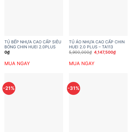
TỦ BẾP NHỰA CAO CẤP SIÊU
TỦ ÁO NHỰA CAO CẤP CHIN
BÓNG CHIN HUEI 2.0PLUS
HUEI 2.0 PLUS – TA113
Giá
Giá
0
₫
5,900,000
₫
4,147,500
₫
gốc
hiện
là:
tại
MUA NGAY
MUA NGAY
5,900,000₫.
là:
4,147,50
-21%
-31%