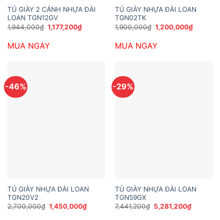
TỦ GIÀY 2 CÁNH NHỰA ĐÀI
TỦ GIÀY NHỰA ĐÀI LOAN
LOAN TGN12GV
TGN02TK
Giá
Giá
Giá
Giá
1,944,000
₫
1,177,200
₫
1,900,000
₫
1,200,000
₫
gốc
hiện
gốc
hiện
là:
tại
là:
tại
MUA NGAY
MUA NGAY
1,944,000₫.
là:
1,900,000₫.
là:
1,177,200₫.
1,200,0
-46%
-29%
TỦ GIÀY NHỰA ĐÀI LOAN
TỦ GIÀY NHỰA ĐÀI LOAN
TGN20V2
TGN59GX
Giá
Giá
Giá
Giá
2,700,000
₫
1,450,000
₫
7,441,200
₫
5,281,200
₫
gốc
hiện
gốc
hiện
là:
tại
là:
tại