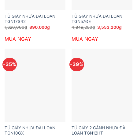
TỦ GIÀY NHỰA ĐÀI LOAN
TỦ GIÀY NHỰA ĐÀI LOAN
TGN17S42
TGN57ĐE
Giá
Giá
Giá
Giá
1,620,000
₫
890,000
₫
4,849,200
₫
3,553,200
₫
gốc
hiện
gốc
hiện
là:
tại
là:
tại
MUA NGAY
MUA NGAY
1,620,000₫.
là:
4,849,200₫.
là:
890,000₫.
3,553,2
-35%
-39%
TỦ GIÀY NHỰA ĐÀI LOAN
TỦ GIÀY 2 CÁNH NHỰA ĐÀI
TGN10GX
LOAN TGN12HT