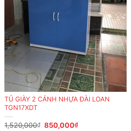
TỦ GIÀY 2 CÁNH NHỰA ĐÀI LOAN
TGN17XDT
Giá
Giá
1,520,000
850,000
₫
₫