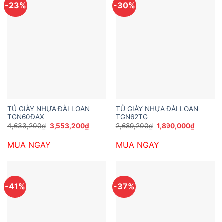
-23%
-30%
TỦ GIÀY NHỰA ĐÀI LOAN
TỦ GIÀY NHỰA ĐÀI LOAN
TGN60ĐAX
TGN62TG
Giá
Giá
Giá
Giá
4,633,200
₫
3,553,200
₫
2,689,200
₫
1,890,000
₫
gốc
hiện
gốc
hiện
là:
tại
là:
tại
MUA NGAY
MUA NGAY
4,633,200₫.
là:
2,689,200₫.
là:
3,553,200₫.
1,890,00
-41%
-37%