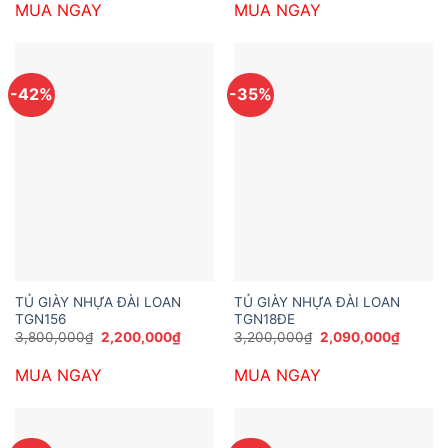
MUA NGAY
MUA NGAY
2,700,000₫.
là:
7,441,200₫.
là:
1,450,000₫.
5,281,20
-42%
-35%
TỦ GIÀY NHỰA ĐÀI LOAN
TỦ GIÀY NHỰA ĐÀI LOAN
TGN156
TGN18ĐE
Giá
Giá
Giá
Giá
3,800,000
₫
2,200,000
₫
3,200,000
₫
2,090,000
₫
gốc
hiện
gốc
hiện
là:
tại
là:
tại
MUA NGAY
MUA NGAY
3,800,000₫.
là:
3,200,000₫.
là:
2,200,000₫.
2,090,