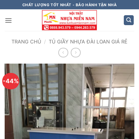
Bỏ
CHẤT LƯỢNG TỐT NHẤT - BẢO HÀNH TẬN NHÀ
qua
nội
dung
TRANG CHỦ
/
TỦ GIẦY NHỰA ĐÀI LOAN GIÁ RẺ
-44%