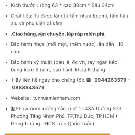
gốc
hiện
Kích thước : rộng 63 * cao 80cm * Sâu 34cm
là:
tại
1,520,000₫.
là:
Chất liệu: Tủ được làm từ tấm nhựa Ecomi, tấm hậu
850,000₫.
alu và phụ kiện đi kèm
.
Giao hàng,vận chuyển, lắp ráp miễn phí.
Bảo hành nhựa (mối mọt, thấm nước) lên đến : 10
năm
Bảo hành kỹ thuật (bản lề, ốc vít, ray ngăn kéo,
bung keo) 2 năm, bảo hành khóa 6 tháng.
Hãy liên hệ ngay cho chúng tôi: ☎
0944263579 –
0888943579
Website : tunhuamiennam.com
🏪Showroom xưởng sản xuất 1 : 43A Đường 379,
Phường Tăng Nhơn Phú, TP,Thủ Đức, TP.HCM (
Hông trường THCS Trần Quốc Toản)